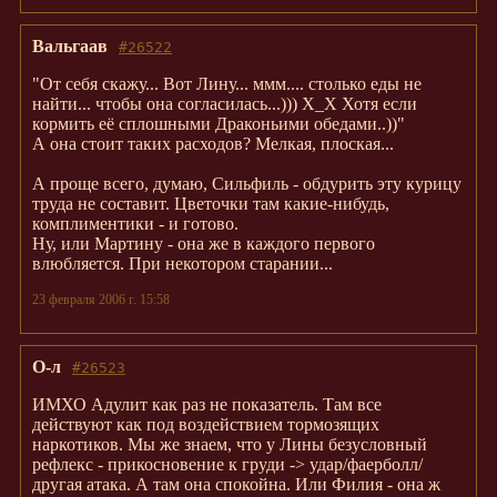
Вальгаав
#26522
"От себя скажу... Вот Лину... ммм.... столько еды не
найти... чтобы она согласилась...))) Х_Х Хотя если
кормить её сплошными Драконьими обедами..))"
А она стоит таких расходов? Мелкая, плоская...
А проще всего, думаю, Сильфиль - обдурить эту курицу
труда не составит. Цветочки там какие-нибудь,
комплиментики - и готово.
Ну, или Мартину - она же в каждого первого
влюбляется. При некотором старании...
23 февраля 2006 г. 15:58
О-л
#26523
ИМХО Адулит как раз не показатель. Там все
действуют как под воздействием тормозящих
наркотиков. Мы же знаем, что у Лины безусловный
рефлекс - прикосновение к груди -> удар/фаерболл/
другая атака. А там она спокойна. Или Филия - она ж