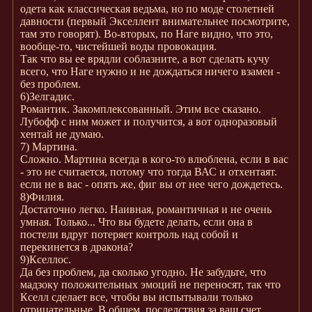
одета как классическая ведьма, но по моде столетней
давности (первый Экселлент внимательнее посмотрите,
там это говорят). Во-вторых, по Наге видно, что это,
вообще-то, чистейшей воды провокация.
Так что вы ее врядли соблазните, а вот сделать кучу
всего, что Наге нужно и не дождаться ничего взамен -
без проблем.
6)Зелгадис.
Романтик. Закомплексованный. Этим все сказано.
Лубофф с ним может и получится, а вот одноразовый
хентай не думаю.
7) Мартина.
Сложно. Мартина всегда в кого-то влюблена, если в вас
- это не считается, потому что тогда ВАС и отхентаят.
если не в вас - опять же, фиг вы от нее чего дождетесь.
8)Филия.
Достаточно легко. Наивная, романтичная и не очень
умная. Только... Что вы будете делать, если она в
постели вдруг потеряет контроль над собой и
перекинется в дракона?
9)Кселлос.
Да без проблем, да сколько угодно. Не забудьте, что
мадзоку положительных эмоций не переносят, так что
Кселл сделает все, чтобы вы испытывали только
отрицательные. В общем, последствия за ваш счет.