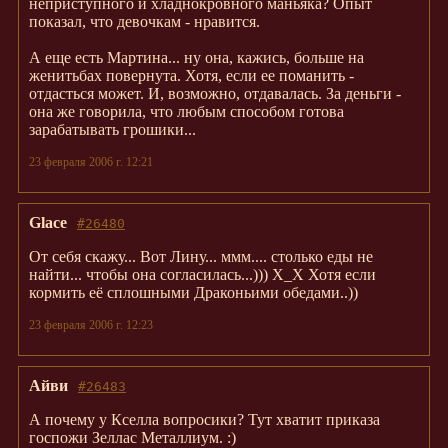
неприступного и хладнокровного маньяка? Опыт
показал, что девочкам - нравится.
А еще есть Мартина... ну она, кажись, больше на
женитьбах повернута. Хотя, если ее поманить -
отдасться может. И, возможно, отдавалась. За деньги -
она же говорила, что любым способом готова
зарабатывать грошики...
23 февраля 2006 г. 12:21
Glace
#26480
От себя скажу... Вот Лину... ммм.... столько еды не
найти... чтобы она согласилась...))) Х_Х Хотя если
кормить её сплошными Драконьими обедами..))
23 февраля 2006 г. 12:23
Айви
#26483
А почему у Кселла вопросики? Тут хватит приказа
госпожи Зеллас Металлиум. :)