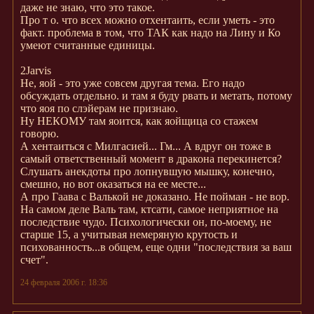
даже не знаю, что это такое.
Про т о. что всех можно отхентаить, если уметь - это
факт. проблема в том, что ТАК как надо на Лину и Ко
умеют считанные единицы.
2Jarvis
Не, яой - это уже совсем другая тема. Его надо
обсуждать отдельно. и там я буду рвать и метать, потому
что яоя по слэйерам не признаю.
Ну НЕКОМУ там яоится, как яойщица со стажем
говорю.
А хентаиться с Милгасией... Гм... А вдруг он тоже в
самый ответственный момент в дракона перекинется?
Слушать анекдоты про лопнувшую мышку, конечно,
смешно, но вот оказаться на ее месте...
А про Гаава с Валькой не доказано. Не пойман - не вор.
На самом деле Валь там, ктсати, самое неприятное на
последствие чудо. Психологически он, по-моему, не
старше 15, а учитывая немеряную крутость и
психованность...в общем, еще одни "последствия за ваш
счет".
24 февраля 2006 г. 18:36