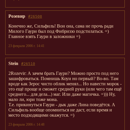
Розевир
#26508
Конечно же, Сильфиль! Вон она, сама не прочь ради
Милого Гаури был под Фибриззо подстилаться. =)
Главное взять Гаури в заложники =)
23 февраля 2006 г. 14:41
Stein
#26510
2Rozevir: А зачем брать Гаури? Можно просто под него
зашифроваться. Помнишь Коуи но первый? Во-во. Там
вроде как Зерос чисто облик менял... Но навести морок -
это ещё проще и сможет средней руки (или чего там ещё
среднего... для дела...) маг. Или даже магичка. =))) Ну,
мало ли, юри тоже мона.
Т.е. прикинуться Гаури - дык даже Лина поведётся. А
Сильфиль вообще опомниться не даст, если время и
место подходящими окажутся. =)
23 февраля 2006 г. 14:48