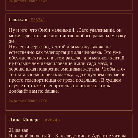
24 февраля 2006 г. 16:49
Lina-san
#26741
Ну и что, что Фиби маленький... Зато удаленький, он
может сделать своё достоиство любого размера, мазоку
же.
Ну а если серьёзно, хентай для мазоку так же не
естественно как телепортация для человека. Это уже
обсуждалось где-то в этом разделе, для мазоков хентай
не больше чем изнасилование и\или садо-мазо, и
хорошенькая подкрепка эмоциями жертвы. Чтобы кто-
то пытался насиловать мазоку.....да в лучшем случае он
просто телепортнёцца от греха подальше... В худшем
случае он тоже телепортнёца, но после того как
долбанёт вам по башке.
24 февраля 2006 г. 17:00
Лина_Инверс_
#26748
2Lina-san
Я не люблю хентай... Как следствие, и Адулт не читала,