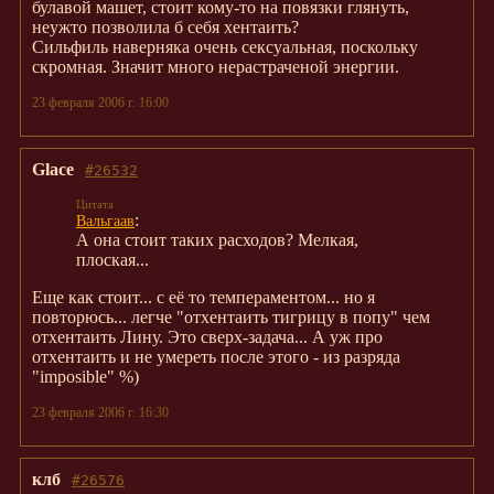
булавой машет, стоит кому-то на повязки глянуть,
неужто позволила б себя хентаить?
Сильфиль наверняка очень сексуальная, поскольку
скромная. Значит много нерастраченой энергии.
23 февраля 2006 г. 16:00
Glace
#26532
:
Вальгаав
А она стоит таких расходов? Мелкая,
плоская...
Еще как стоит... с её то темпераментом... но я
повторюсь... легче "отхентаить тигрицу в попу" чем
отхентаить Лину. Это сверх-задача... А уж про
отхентаить и не умереть после этого - из разряда
"imposible" %)
23 февраля 2006 г. 16:30
клб
#26576