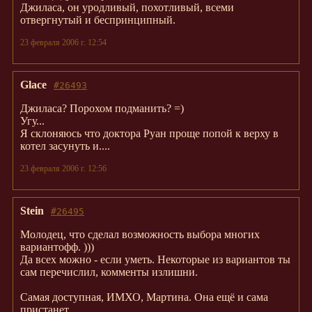
Джиласа, он уродливый, похотливый, всеми
отвергнутый и беспринципный.
23 февраля 2006 г. 12:54
Glace
#26493
Джиласа? Порохом подманить? =)
Угу...
Я склоняюсь что доктора Руан проще попой к верху в
котел засунуть и....
23 февраля 2006 г. 12:56
Stein
#26495
Молодец, что сделал возможность выбора многих
вариантофф. )))
Да всех можно - если уметь. Некоторые из вариантов ты
сам перечислил, комменты излишни.
Самая доступная, ИМХО, Мартина. Она ещё и сама
пристанет.