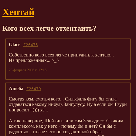
Хентай
Кого всех легче отхентаить?
Glace
#26475
Собственно кого всех легче принудить к хентаю...
Из предложенных... ^_^
23 февраля 2006 г. 12:16
Amelia
#26479
Смотря кем, смотря кого... Сильфиль фигу бы стала
отдаваться какому-нибудь Зангулусу. Ну а если бы Гаури
попросил =)))) хз...
А так, наверное, Шейлин...или сам Зелгадисс. С таким
комплексом, как у него - почему бы и нет? Он бы с
радостью... иначе чего он создал такой образ