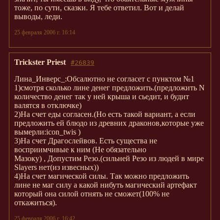
тоже, по сути, сказки. Я тебе ответил. Вот и делай
выводы, леди.
25 февраля 2006 г. 16:14
Trickster Priest
#26839
Лина_Инверс_:Обсалютно не согласет с пунктом №1
1)смотря сколько лине денег предложить.(предложить N
количество денег так у ней крыша и сьедит, и будит
валятся в отключке)
2)На счет еды согласен.(Но есть такой вариант, а если
предложить ей блюдо из древних драконов,которые уже
вымерли:icon_twis )
3)На счет Драгослейвов. Есть существа не
восприимчивые к ним (Не обязательно
Мазоку) , Допустим Резо.(сильней Резо из людей в мире
Slayers нет(из извесных))
4)На счет магической силы. Так можно предложить
лине не маг силу а какой нибуть магический артефакт
который она силой отнять не сможет(100% не
откажиться).
25 февраля 2006 г. 16:42