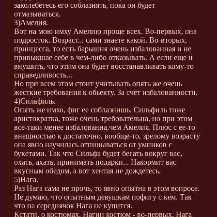
заколебетесь его соблазнять, пока он будет
отмазываться.
3)Амелия.
Вот на мою имху Амелию проще всех. Во-первых, она
подросток. Возраст... сами знаете какой. Во-вторых,
принцесса, то есть барышня очень избалованная и не
привыкшае себе в чем-либо отказывать. А если еще и
внушить, что этим она будет восстанавливать кому-то
справедливость...
Но при всем этом стоит учитывать опять же очень
жесткие требования к обьекту. За счет избалованности.
4)Сильфиль.
Опять же имхо, фиг ее соблазнишь. Сильфиль тоже
аристократка, тоже очень требовательна, но при этом
все-таки менее избалованна,чем Амелия. Плюс с ее-то
внешностью к достаточно, вообще-то, зрелому возрасту
она явно научилась отпинываться от умников с
букетами. Так что Сильфа будет бегать вокруг вас,
охать, ахать, принимать подарки... Накормит вас
вкусным обедом, а вот хентая не дождетесь.
5)Нага.
Раз Нага сама не прочь, то явно опытна в этом вопросе.
Не думаю, что опытным девушкам пофигу с кем. Так
что на середнячок Нага не купится.
Кстати, о костюмах. Нагин костюм - во-первых, Нага