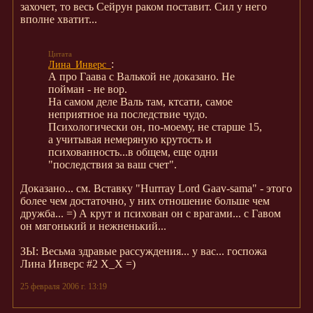
захочет, то весь Сейрун раком поставит. Сил у него
вполне хватит...
:
Лина_Инверс_
А про Гаава с Валькой не доказано. Не
пойман - не вор.
На самом деле Валь там, ктсати, самое
неприятное на последствие чудо.
Психологически он, по-моему, не старше 15,
а учитывая немеряную крутость и
психованность...в общем, еще одни
"последствия за ваш счет".
Доказано... см. Вставку "Hurrray Lord Gaav-sama" - этого
более чем достаточно, у них отношение больше чем
дружба... =) А крут и психован он с врагами... с Гавом
он мягонький и нежненький...
ЗЫ: Весьма здравые рассуждения... у вас... госпожа
Лина Инверс #2 Х_Х =)
25 февраля 2006 г. 13:19