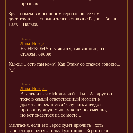
признаю.
Зря... намеков в основном сериале более чем
достаточно.... вспомни те же вставки с Гаури + Зел и
Гаав + Валька...
:
Лина_Инверс_
Ну НЕКОМУ там яоится, как яойщица со
стажем говорю.
Хы-хы... есть там кому! Как Отаку со стажем говорю...
^_^
:
Лина_Инверс_
А хентаиться с Милгасией... Гм... А вдруг он
тоже в самый ответственный момент в
дракона перекинется? Слушать анекдоты
про лопнувшую мышку, конечно, смешно,
но вот оказаться на ее месте...
Милгасия, если его Зерос будет дрючить - хоть
заперекидывается - толку будет ноль.. Зерос если