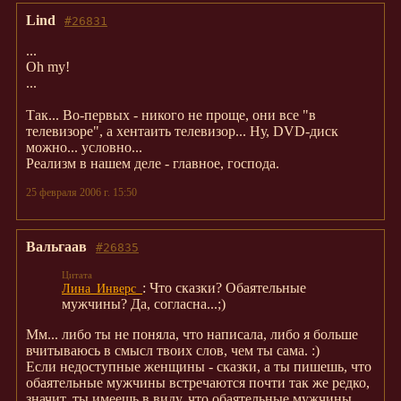
Lind
#26831
...
Oh my!
...
Так... Во-первых - никого не проще, они все "в
телевизоре", а хентаить телевизор... Ну, DVD-диск
можно... условно...
Реализм в нашем деле - главное, господа.
25 февраля 2006 г. 15:50
Вальгаав
#26835
: Что сказки? Обаятельные
Лина_Инверс_
мужчины? Да, согласна...;)
Мм... либо ты не поняла, что написала, либо я больше
вчитываюсь в смысл твоих слов, чем ты сама. :)
Если недоступные женщины - сказки, а ты пишешь, что
обаятельные мужчины встречаются почти так же редко,
значит, ты имеешь в виду, что обаятельные мужчины