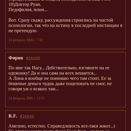
10)Доктор Руан.
Педофилия, млин...
Вот. Сразу скажу, рассуждения строились на чистой
психологии, так что на истину в последней инстанции я
не претендую.
24 февраля 2006 г. 7:02
Фирия
#26680
По мне так Нагу... Действительно, взгляните на ее
одежонку! Да и она сама на всех вешается...
А Лина я вообще не понимаю чего там стоит. Ее за
бешеные деньги чудик даже поцеловать не смог, не
говоря уж о всяких там...
24 февраля 2006 г. 13:51
R.F.
#26690
Амелию, естестно. Справедливость все-таки жжот...)