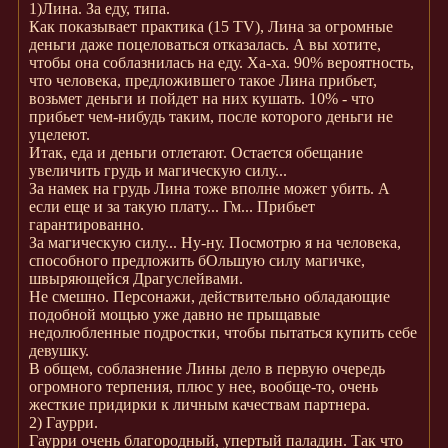
1)Лина. За еду, типа.
Как показывает практика (15 TV), Лина за огромные
деньги даже поцеловаться отказалась. А вы хотите,
чтобы она соблазнилась на еду. Ха-ха. 90% вероятность,
что человека, предложившего такое Лина прибьет,
возьмет деньги и пойдет на них кушать. 10% - что
прибьет чем-нибудь таким, после которого деньги не
уцелеют.
Итак, еда и деньги отлетают. Остается обещание
увеличить грудь и магическую силу...
За намек на грудь Лина тоже вполне может убить. А
если еще и за такую плату... Гм... Прибьет
гарантированно.
За магическую силу... Ну-ну. Посмотрю я на человека,
способного предложить бОльшую силу магичке,
швыряющейся Драгуслейвами.
Не смешно. Персонажи, действительно обладающие
подобной мощью уже давно не прыщавые
недолюбленные подростки, чтобы пытаться купить себе
девушку.
В общем, соблазнение Лины дело в первую очередь
огромного терпения, плюс у нее, вообще-то, очень
жесткие придирки к личным качествам партнера.
2) Гаурри.
Гаурри очень благородный, упертый паладин. Так что