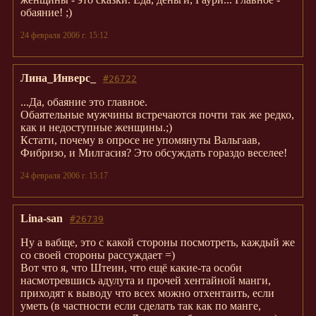
обаяние! ;)
24 февраля 2006 г. 15:12
Лина_Инверс_
#26722
...Да, обаяние это главное.
Обаятельные мужчины встречаются почти так же редко,
как и недоступные женщины.;)
Кстати, почему в опросе не упомянуты Вальгаав,
Фибризо, и Милгасия? Это обсуждать гораздо веселее!
24 февраля 2006 г. 15:17
Lina-san
#26739
Ну а вабще, это с какой стороны посмотреть, каждый же
со своей стороны рассуждает =)
Вот что я, что Штеин, что ещё какие-та особи
насмотревшись адулута и прочей хентайной манги,
приходят к выводу что всех можно отхентаить, если
уметь (в частности если сделать так как по манге,