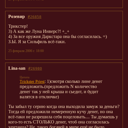
Розевир
#26858
Трикстер!
3) А как же Луна Инверс?! +_+
4) За все оружия Даркстара она бы согласилась. =)
З.Ы. Я за Сильфиль всё-таки.
25 февраля 2006 г. 18:00
Lina-san
#26980
: 1)смотря сколько лине денег
Trickster Priest
предложить.(предложить N количество
денег так у ней крыша и сьедит, и будит
валятся в отключке)
Ты забыл ту серию когда она выходила замуж за деньги?
Тогда ей предложили немеренную кучу денег, но она
всё-таки не разрешила себя поцеловать.... Ты думаешь у
кого-то есть СТОЛЬКО денег, чтоб она согласилась
хентаица? Не, таких богачей в мире ещё не было...