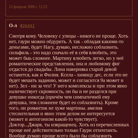
23 февраля 2006 г. 12:25
О-л
#26491
Смотря кому. Человеку с улицы - никого не проще. Хоть
нет, гаури можно обдурить. А так - обладая какими-то
деньгами, будет Нагу, думаю, несложно соблазнить.
сильфиль - это надо сначало её в себя влюбить, это
может быь сложнее. Мартину влюбить легко, но у неё
романтические представления, она и любимому фиг
отдастся до свадьбы. Лина наверняка старой девой
останется, как и Филия. Ксела - химицу дес, если это не
будет мешать заданию, может и согласится 9а может и
нет). Зел - ни за что! У него комплексы и при этом явно
наличиствует скромность, он бы и не разделся при
девушке никогда (причём чем симпатичней ему
девушка, тем сложнене будет ео соблазнить). Кроме
того, он романтик не хуже мартины. амелия
стеснительная и явно этим делом не интересуется
(может и антогонизм какой-то чувствует).
Доктор...Джарв, ты извращенец. Хоть из перечисленных
проще неё действительно только Гаури отхентаить.
Вообще думаю проще всего было бы соблазнить