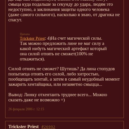
смыца куда подальше за секунду до удара, людям это
недоступно, а заклинания защиты одного человека
(даже самого сильного), насколько я знаю, от драгика не
спасут.
: 4)На счет магической силы.
Trickster Priest
Так можно предложить лине не маг силу а
какой нибуть магический артефакт который
она силой отнять не сможет(100% не
откажиться).
Силой отнять не сможет? Шутишь? Да лина стопудов
попытаеца отнять его силой, либо хитростью,
пообщещать хентай, а затем в самый неудобный момент
зажарить хентайщика, или незаметно смыцца...
Вывод: Линку отхентаить труднее всего... Можно
сказать даже не возможно =)
26 февраля 2006 г. 12:15
Trickster Priest
#26992