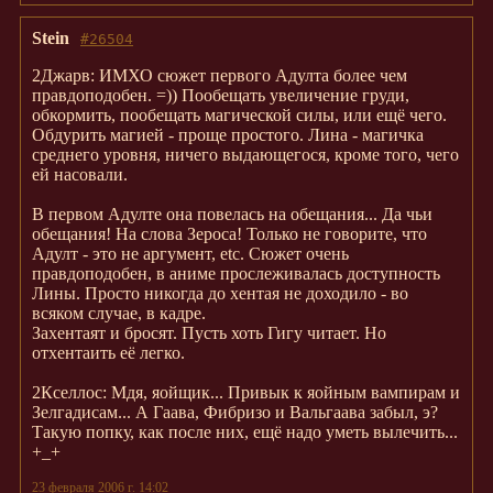
Stein
#26504
2Джарв: ИМХО сюжет первого Адулта более чем
правдоподобен. =)) Пообещать увеличение груди,
обкормить, пообещать магической силы, или ещё чего.
Обдурить магией - проще простого. Лина - магичка
среднего уровня, ничего выдающегося, кроме того, чего
ей насовали.
В первом Адулте она повелась на обещания... Да чьи
обещания! На слова Зероса! Только не говорите, что
Адулт - это не аргумент, etc. Сюжет очень
правдоподобен, в аниме прослеживалась доступность
Лины. Просто никогда до хентая не доходило - во
всяком случае, в кадре.
Захентаят и бросят. Пусть хоть Гигу читает. Но
отхентаить её легко.
2Кселлос: Мдя, яойщик... Привык к яойным вампирам и
Зелгадисам... А Гаава, Фибризо и Вальгаава забыл, э?
Такую попку, как после них, ещё надо уметь вылечить...
+_+
23 февраля 2006 г. 14:02