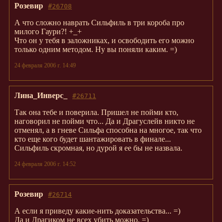
Розевир
#26708
А что сложно наврать Сильфиль в три короба про
милого Гаури?! +_+
Что он у тебя в заложниках, и освободить его можно
только одним методом. Ну вы поняли каким. =)
24 февраля 2006 г. 14:49
Лина_Инверс_
#26711
Так она тебе и поверила. Пришел не пойми кто,
наговорил не пойми что... Да и Драгуслейв никто не
отменял, а в гневе Сильфа способна на многое, так что
кто еще кого будет шантажировать в финале...
Сильфиль скромная, но дурой я ее бы не назвала.
24 февраля 2006 г. 14:52
Розевир
#26714
А если я приведу какие-нить доказательства... =)
Да и Драгиком не всех убить можно. =)