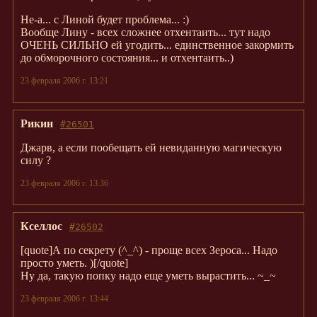
Не-а... с Линой будет проблема... :)
Вообще Лину - всех сложнее отхентаить... тут надо
ОЧЕНЬ СИЛЬНО ей угодить... единственное закормить
до обморочного состояния... и отхентаить..)
23 февраля 2006 г. 13:21
Рикин
#26501
Джарв, а если пообещать ей невиданную магическую
силу ?
23 февраля 2006 г. 13:36
Кселлoc
#26502
[quote]А по секрету (^_^) - проще всех Зероса... Надо
просто уметь. )[/quote]
Ну да, такую попку надо еще уметь вырастить... ~_~
23 февраля 2006 г. 13:44