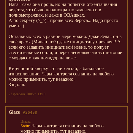
Нага - сама она прочь, но на попытки отхентаивания
ведётся, что было неоднократно замечено и в
полнометражках, и даже в ОВАшках.
А по секрету (^_^) - проще всех Зероса... Надо просто
уметь. )
Остальных всех в равной мере можно. Даже Зела - он в
своё время (Миван, нэ?) даже инициативу проявлял! А
если его задавить инициативой извне, то пожуёт
стеснительные сопли, и через несколько минут потопает
с мордасом как помидор на ложе.
Киру попой кверху - эт не хентай, а банальное
изнасилование. Чары контроля сознания на любого
можно применить, тут неважно.
Зэц олл.
23 февраля 2006 г. 13:10
Glace
#26498
: Чары контроля сознания на любого
Stein
можно применить, тут неважно.