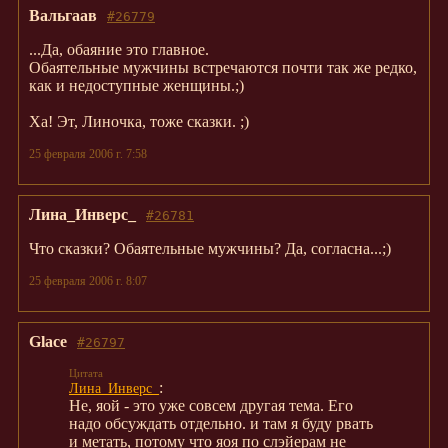
Вальгаав
#26779
...Да, обаяние это главное.
Обаятельные мужчины встречаются почти так же редко,
как и недоступные женщины.;)
Ха! Эт, Линочка, тоже сказки. ;)
25 февраля 2006 г. 7:58
Лина_Инверс_
#26781
Что сказки? Обаятельные мужчины? Да, согласна...;)
25 февраля 2006 г. 8:07
Glace
#26797
:
Лина_Инверс_
Не, яой - это уже совсем другая тема. Его
надо обсуждать отдельно. и там я буду рвать
и метать, потому что яоя по слэйерам не