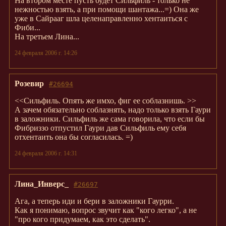
На втором месте пусть будет Сильфиль - только не
нежностью взять, а при помощи шантажа...=) Она же
уже в Сайрааг шла целенаправленно хентаиться с
Фиби...
На третьем Лина...
24 февраля 2006 г. 14:26
Розевир
#26694
<<Сильфиль. Опять же имхо, фиг ее соблазнишь. >>
А зачем обязательно соблазнять, надо только взять Гаури
в заложники. Сильфиль же сама говорила, что если бы
Фибриззо отпустил Гаури дав Сильфиль ему себя
отхентаить она бы согласилась. =)
24 февраля 2006 г. 14:31
Лина_Инверс_
#26697
Ага, а теперь иди и бери в заложники Гаурри.
Как я понимаю, вопрос звучит как "кого легко", а не
"про кого придумаем, как это сделать".