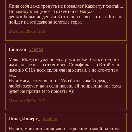
Лина себя даже тронуть не позваляет.Какой тут хентай...
По-моему проще всего отхентаить Нагу.За
деньги.Большие деньги.За это она на все готова.Лина не
пойдет на это даже за золотые горы.
23 февраля 2006 г. 18:28
Lina-san
#26603
Мдя... Можд я сужу по адулуту, а может быть и нет, но
имхо, легче всего отхентаить Сильфиль... =) В той манге
именно ОНА всех склоняла на хентай, а не кто-то там
её...
Ну и Нага, естественно... Уж её-то в такой одежде
любой захочет, да и если парень ей понравица она сама
будет не против (его поюзать =))
23 февраля 2006 г. 19:47
Лина_Инверс_
#26636
Ну вот, мне опять подняли настроение темкой на этом