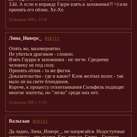
З.Ы. А если и вправду Гаури взять в заложники?! =) или
принять его облик. Хе-Хе.
24 февраля 2006 г. 14:56
Лина_Инверс_
#26717
Опять же, маловероятно.
Не убиться драгиком - сложно.
Взять Гаурри в заложники - не легче. Среднему
человеку не под силу.
Принять облик - та же фигня.
Доказательства - где и какие? Клок желтых волос - так
мало ли на свете блондинов.
Короче, к процессу отхентаивания Сильфиль подходят
многие эпитеты, но "легко" среди них нет.
24 февраля 2006 г. 15:05
Вальгаав
#26721
Да ладно, Лина_Инверс_, не напрягайся. Недоступные
женщины - это сказки. Еда, деньги, Гаури... Главное -