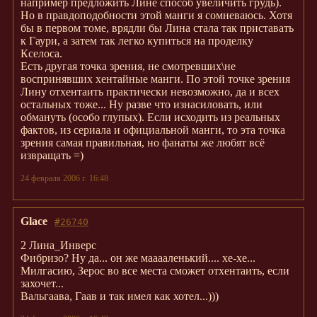
например предложить Лине способ увеличить грудь).
Но в правдоподобности этой манги я сомневаюсь. Хотя
бы в первом томе, врядли бы Лина стала так приставать
к Гаури, а затем так легко купиться на проделку
Кселоса.
Есть другая точка зрения, не смотревших\не
воспринявших хентайные манги. По этой точке зрения
Лину отхентаить практически невозможно, да и всех
остальных тоже... Ну разве что изнасиловать, или
обмануть (особо глупых). Если исходить из реальных
фактов, из сериала и официальной манги, то эта точка
зрения самая правильная, но фанаты же любят всё
извращать =)
24 февраля 2006 г. 16:48
Glace
#26740
2 Лина_Инверс
Фибризо? Ну да... он же мааааленький.... хе-хе...
Милгасию, Зерос во все места сможет отхентаить, если
захочет...
Вальгаава, Гаав и так имел как хотел...)))