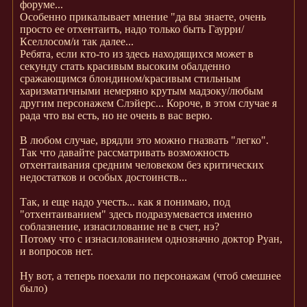
форуме...
Особенно прикалывает мнение "да вы знаете, очень
просто ее отхентаить, надо только быть Гаурри/
Кселлосом/и так далее...
Ребята, если кто-то из здесь находящихся может в
секунду стать красивым высоким обалденно
сражающимся блондином/красивым стильным
харизматичными немеряно крутым мадзоку/любым
другим персонажем Слэйерс... Короче, в этом случае я
рада что вы есть, но не очень в вас верю.
В любом случае, врядли это можно гназвать "легко".
Так что давайте рассматривать возможность
отхентаивания средним человеком без критических
недостатков и особых достоинств...
Так, и еще надо учесть... как я понимаю, под
"отхентаиванием" здесь подразумевается именно
соблазнение, изнасилование не в счет, нэ?
Потому что с изнасилованием однозначно доктор Руан,
и вопросов нет.
Ну вот, а теперь поехали по персонажам (чтоб смешнее
было)