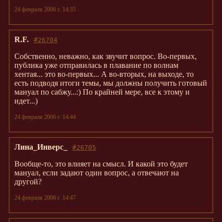
24 февраля 2006 г. 14:35
R.F.
#26704
Собственно, неважно, как звучит вопрос. Во-первых,
публика уже отправилась в плавание по волнам
хентая... это во-первых... А во-вторых, на выходе, то
есть подводя итоги темы, мы должны получить готовый
мануал по сабжу...:) По крайней мере, все к этому и
идет...)
24 февраля 2006 г. 14:44
Лина_Инверс_
#26705
Вообще-то, это влияет на смысл. И какой это будет
мануал, если задают один вопрос, а отвечают на
другой?
24 февраля 2006 г. 14:47