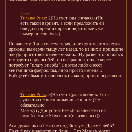
: 2)На счет еды согласен.(Но
Trickster Priest
есть такой вариант, а если предложить ей
блюдо из древних драконов,которые уже
вымерли:icon_twis )
По вашему Лина совсем тупая, и не понимает что если
драконы вымерли тыщу лет назад, то из них в принципе
блюдо приготовить невозможно... Ну разве что осталось
там где-то пару особей, но всё равно Линка скорее
потребует "плату вперёд" а потом либо снесёт
хентайщика фаерболом, либо просто смоеца...
Вабще её обмануть оооочень сложно, просто нереально.
: 3)На счет Драгослейвов. Есть
Trickster Priest
существа не восприимчивые к ним (Не
обязательно
Мазоку) , Допустим Резо.(сильней Резо из
людей в мире Slayers нет(из извесных))
Ага. думаешь на Резю не подействует Драгу Слейв?
Да ещё как подействует, блин... Это Мазоку могут