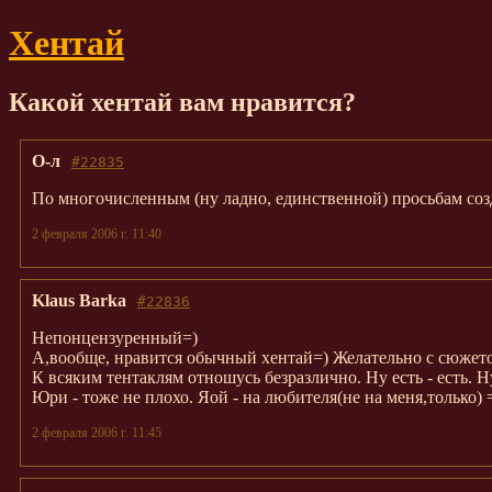
Хентай
Какой хентай вам нравится?
О-л
#22835
По многочисленным (ну ладно, единственной) просьбам созд
2 февраля 2006 г. 11:40
Klaus Barka
#22836
Непонцензуренный=)
А,вообще, нравится обычный хентай=) Желательно с сюжет
К всяким тентаклям отношусь безразлично. Ну есть - есть. Ну
Юри - тоже не плохо. Яой - на любителя(не на меня,только) 
2 февраля 2006 г. 11:45