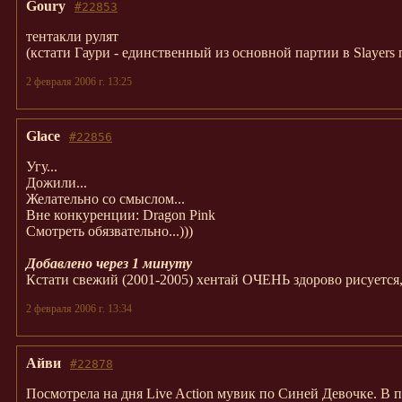
Goury
#22853
тентакли рулят
(кстати Гаури - единственный из основной партии в Slayers
2 февраля 2006 г. 13:25
Glace
#22856
Угу...
Дожили...
Желательно со смыслом...
Вне конкуренции: Dragon Pink
Смотреть обязвательно...)))
Добавлено через 1 минуту
Кстати свежий (2001-2005) хентай ОЧЕНЬ здорово рисуется,
2 февраля 2006 г. 13:34
Айви
#22878
Посмотрела на дня Live Action мувик по Синей Девочке. В