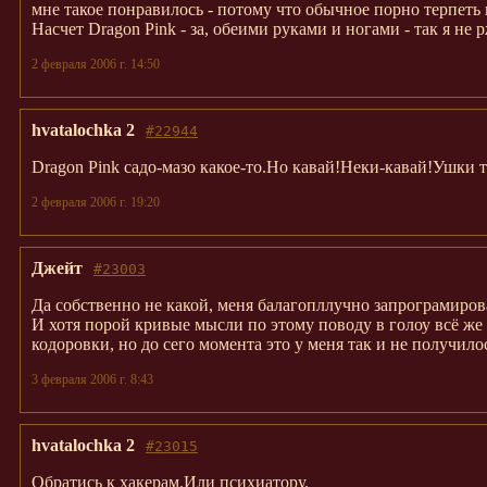
мне такое понравилось - потому что обычное порно терпеть 
Насчет Dragon Pink - за, обеими руками и ногами - так я не р
2 февраля 2006 г. 14:50
hvatalochka 2
#22944
Dragon Pink садо-мазо какое-то.Но кавай!Неки-кавай!Ушки т
2 февраля 2006 г. 19:20
Джейт
#23003
Да собственно не какой, меня балагопллучно запрограмиров
И хотя порой кривые мысли по этому поводу в голоу всё же з
кодоровки, но до сего момента это у меня так и не получилось
3 февраля 2006 г. 8:43
hvatalochka 2
#23015
Обратись к хакерам.Или психиатору.