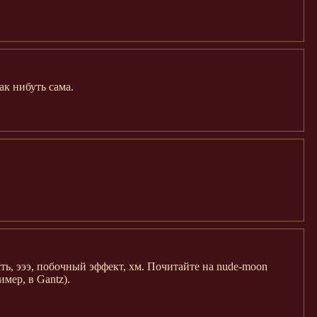
ак нибуть сама.
ть, эээ, побочный эффект, хм. Почитайте на nude-moon
имер, в Gantz).