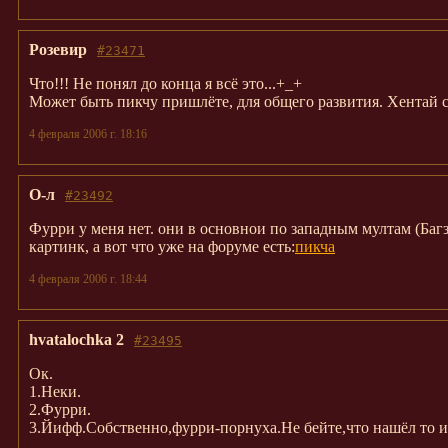
Розевир
#23471
Что!!! Не понял до конца я всё это...+_+
Может быть пикчу пришлёте, для общего развития. Хентай с 
4 февраля 2006 г. 18:16
О-л
#23492
Фурри у меня нет. они в основнои по западным мултам (БагзБ
картинк, а вот что уже на форуме есть:
пикча
4 февраля 2006 г. 18:44
hvatalochka 2
#23495
Ок.
1.Неки.
2.Фурри.
3.Йифф.Собственно,фурри-порнуха.Не бейте,что нашёл то 