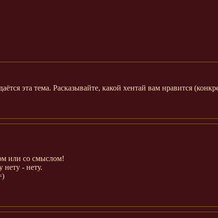
аётся эта тема. Расказывайте, какой хентай вам нравится (конк
ом или со смыслом!
 нету - нету.
=)