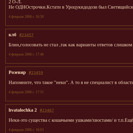
2 О-Л.
Не ОДНОстрочки.Кстати в Уроцукидодози был Светящийся Ч
4 февраля 2006 г. 16:50
клб
#23457
Блин,голосовать не стал ,так как варианты ответов слишко
4 февраля 2006 г. 17:46
Розевир
#23459
Напомните, что такое "неки". А то я не специалист в области
4 февраля 2006 г. 17:51
hvatalochka 2
#23467
Неки-это существа с кошачьими ушками/хвостами/ и т.п.Ещё
4 февраля 2006 г. 18:03