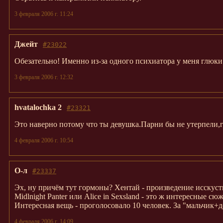
3 февраля 2006 г. 11:24
Джейт
#23022
Обезательно! Именно из-за одного психиатора у меня глюки в
3 февраля 2006 г. 12:32
hvatalochka 2
#23321
Это наверно потому что ты девушка.Парни бы не утерпели,
4 февраля 2006 г. 10:54
О-л
#23337
Эх, ну причём тут гормоны? Хентай - произведение исскуств
Midlnight Panter или Alice in Sexsland - это ж интересные с
Интересная вещь - проголосовало 10 человек. За "мальчик+
4 февраля 2006 г. 14:09