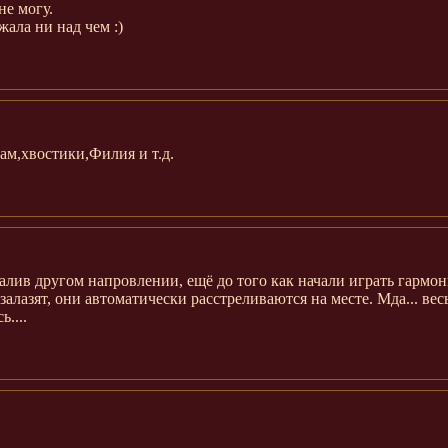
не могу.
жала ни над чем :)
ам,хвостики,Филия и т.д.
алив другом напровлении, ещё до того как начали играть гармон
алазят, они автоматически расстреливаются на месте. Мда... вес
....