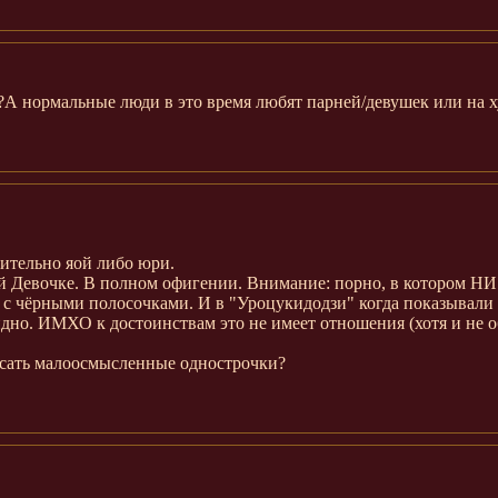
к?А нормальные люди в это время любят парней/девушек или на
ительно яой либо юри.
ей Девочке. В полном офигении. Внимание: порно, в котором НИ
 с чёрными полосочками. И в "Уроцукидодзи" когда показывали г
идно. ИМХО к достоинствам это не имеет отношения (хотя и не о
писать малоосмысленные однострочки?