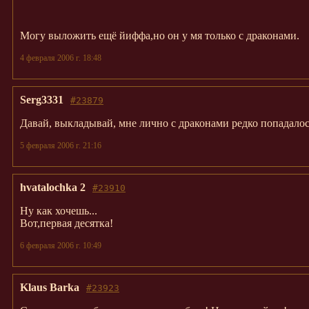
Могу выложить ещё йиффа,но он у мя только с драконами.
4 февраля 2006 г. 18:48
Serg3331
#23879
Давай, выкладывай, мне лично с драконами редко попадалось.
5 февраля 2006 г. 21:16
hvatalochka 2
#23910
Ну как хочешь...
Вот,первая десятка!
6 февраля 2006 г. 10:49
Klaus Barka
#23923