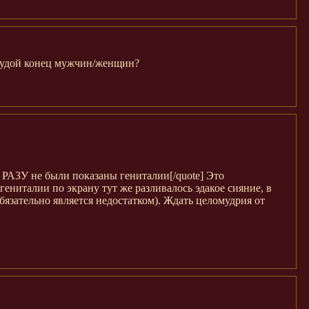
 худой конец мужчин/женщин?
 РАЗУ не были показаны гениталии[/quote] Это
ениталии по экрану тут же разливалось эдакое сияние, в
бязательно является недостатком). Ждать целомудрия от