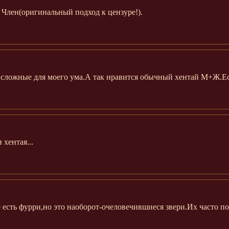
лен(оригинальный подход к цензуре!).
м сложные для моего ума.А так нравится обычный хентай М+Ж.Ес
 хентая...
 есть фурри,но это наоборот-очеловечившиеся звери.Их часто п