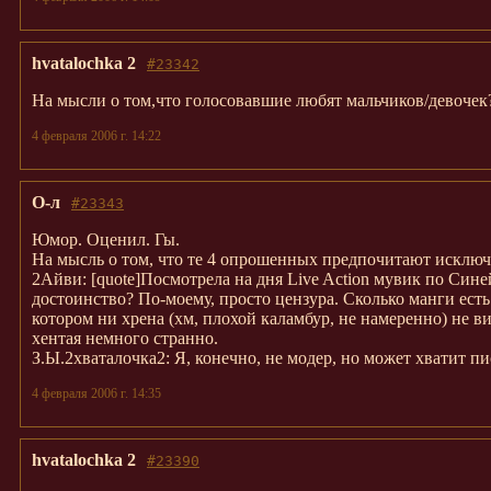
hvatalochka 2
#23342
На мысли о том,что голосовавшие любят мальчиков/девоче
4 февраля 2006 г. 14:22
О-л
#23343
Юмор. Оценил. Гы.
На мысль о том, что те 4 опрошенных предпочитают исключ
2Айви: [quote]Посмотрела на дня Live Action мувик по Син
достоинство? По-моему, просто цензура. Сколько манги есть
котором ни хрена (хм, плохой каламбур, не намеренно) не в
хентая немного странно.
З.Ы.2хваталочка2: Я, конечно, не модер, но может хватит 
4 февраля 2006 г. 14:35
hvatalochka 2
#23390