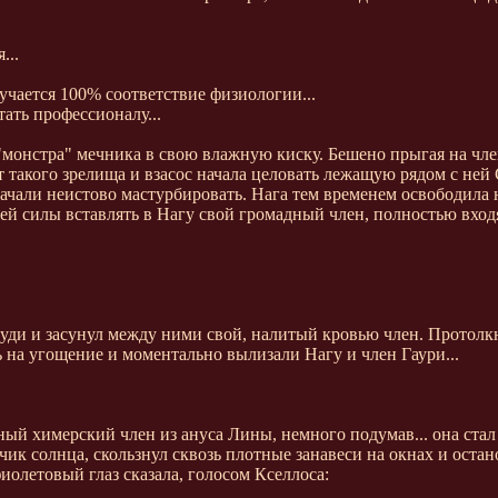
...
лучается 100% соответствие физиологии...
тать профессионалу...
"монстра" мечника в свою влажную киску. Бешено прыгая на член
т такого зрелища и взасос начала целовать лежащую рядом с ней
ачали неистово мастурбировать. Нага тем временем освободила н
ей силы вставлять в Нагу свой громадный член, полностью входя
руди и засунул между ними свой, налитый кровью член. Протолкн
 на угощение и моментально вылизали Нагу и член Гаури...
ный химерский член из ануса Лины, немного подумав... она стал
ик солнца, скользнул сквозь плотные занавеси на окнах и оста
иолетовый глаз сказала, голосом Кселлоса: