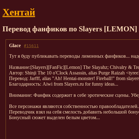
Хентай
Перевод фанфиков по Slayers [LEMON] 
Glace
#15611
Тут я буду публикавать переводы лимонных фанфиков... наде
Название:[Slayers][FanFic][Lemon] The Slayahz; Chivalry & Tr
Автор: Shinji The 10 o'Clock Assassin, alias Purge Raizah <tyre
Перевод: Jarfff, alias "Ah! Hentai-monster! Fireball!" from slay
Благодарность: Aiwi from Slayers.ru for funny ideas...
Внимание: Фанфик содержит в себе эротические сцены. Убедит
Все персонажи являются собственностью правообладателей..
Переводчик взял на себя смелость добавить небольшой бонус
Бонусный сюжет выделен белым цветом...