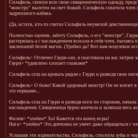
Сильфиль, скинув всю свою священническую одежду, предстал
"монстру" вылезти на свет божий. Сильфиль схватила член п
задрипаного-кабака.
(Да, кстати, кто-то считал Сильфиль неумелой девственнице
Полностью оценив, заботу Сильфиль, о его "монстре", Гаур
растерялась а с наслаждением всосала в себя член, пытаясь
заклинаний белой магии. (Удобно да? Вот вам нецелевое испо
Сильфиль>
Отлично Гаури-сан, я скастовала на вас хитрое з
Гаури>
*удивлено хлопает глазками*
Сильфиль села на кровать рядом с Гаури и разведя свои ноги
Сильфиль>
О боже! Какой здоровый монстр! Он не влезет в
это первыми...
Сильфиль села на Гаури и разведя ноги по сторонам, начала
наслаждения. Священница бурно кончила и заляпала весь ж
Филия>
*злобно* Ха! Кажется это конец игры!
Нага>
*злобно* Эта девчонка не умеет даже обращаться с чле
Услышав эти издевательства, Сильфиль, стиснула зубы и че