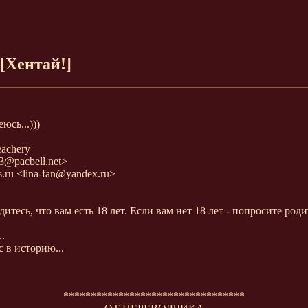
[Хентай!]
юсь...)))
eachery
e3@pacbell.net>
ers.ru <lina-fan@yandex.ru>
есь, что вам есть 18 лет. Если вам нет 18 лет - попросите родит
.
 в историю...
*********************************