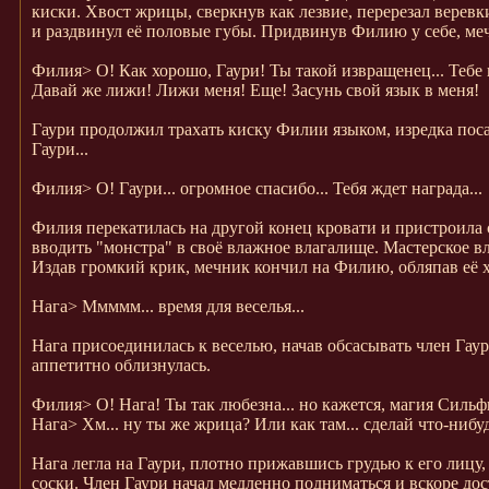
киски. Хвост жрицы, сверкнув как лезвие, перерезал веревк
и раздвинул её половые губы. Придвинув Филию у себе, ме
Филия>
О! Как хорошо, Гаури! Ты такой извращенец... Тебе
Давай же лижи! Лижи меня! Еще! Засунь свой язык в меня!
Гаури продолжил трахать киску Филии языком, изредка поса
Гаури...
Филия>
О! Гаури... огромное спасибо... Тебя ждет награда...
Филия перекатилась на другой конец кровати и пристроила 
вводить "монстра" в своё влажное влагалище. Мастерское в
Издав громкий крик, мечник кончил на Филию, обляпав её х
Нага>
Ммммм... время для веселья...
Нага присоединилась к веселью, начав обсасывать член Га
аппетитно облизнулась.
Филия>
О! Нага! Ты так любезна... но кажется, магия Сильф
Нага>
Хм... ну ты же жрица? Или как там... сделай что-нибуд
Нага легла на Гаури, плотно прижавшись грудью к его лицу,
соски. Член Гаури начал медленно подниматься и вскоре до