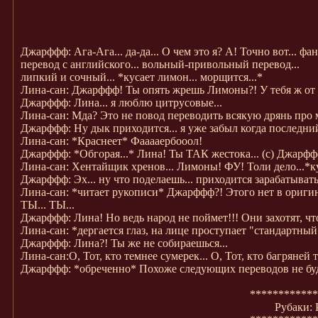
Джарффф: Ага-Ага... да-да... О чем это я? А! Точно вот... фан
перевод с английского... вольный-привольный перевод...
липкий и сочный... *кусает лимон... морщится...*
Лина-сан: Джарффф! Ты опять жрешь Лимоны?! У тебя ж от 
Джарффф: Лина... я люблю цитрусовые...
Лина-сан: Мда? Это не повод переводить всякую дрянь про 
Джарффф: Ну дык приходится... я уже забыл когда последний 
Лина-сан: *Краснеет* Фааааербооол!
Джарффф: *Обгорая...* Лина! Ты ТАК жестока... (с) Джарф
Лина-сан: Хентайщик хренов... Лимоны! ФУ! Толи дело...*ку
Джарффф: Эх... ну что поделаешь... приходится зарабатывать
Лина-сан: *читает рукописи* Джарффф?! Этого нет в о
ТЫ... ТЫ...
Джарффф: Лина! Но ведь народ не поймет!!! Они захотят, чтоб
Лина-сан: *дергается глаз, на лице проступает "стандартный
Джарффф: Лина?! Ты же не собираешься...
Лина-сан:О, Тот, кто темнее сумерек... О, Тот, кто багряней 
Джарффф: *обреченно* Похоже следующих переводов не будет
************
Рубаки: