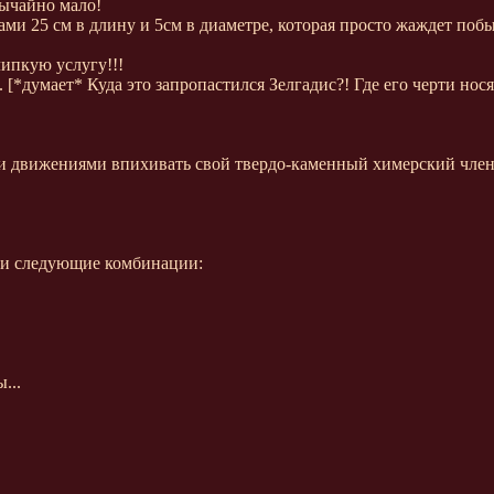
ычайно мало!
ми 25 см в длину и 5см в диаметре, которая просто жаждет побы
липкую услугу!!!
[*думает* Куда это запропастился Зелгадис?! Где его черти носят
ми движениями впихивать свой твердо-каменный химерский член в
али следующие комбинации:
...