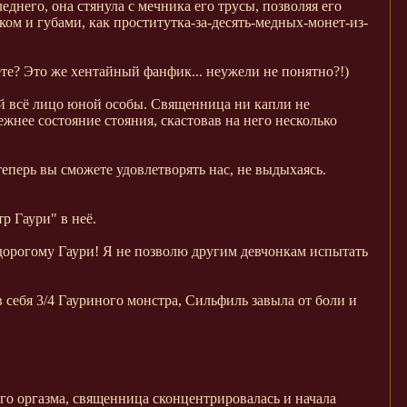
днего, она стянула с мечника его трусы, позволяя его
ыком и губами, как проститутка-за-десять-медных-монет-из-
ете? Это же хентайный фанфик... неужели не понятно?!)
ой всё лицо юной особы. Священница ни капли не
ежнее состояние стояния, скастовав на него несколько
 теперь вы сможете удовлетворять нас, не выдыхаясь.
р Гаури" в неё.
 дорогому Гаури! Я не позволю другим девчонкам испытать
в себя 3/4 Гауриного монстра, Сильфиль завыла от боли и
его оргазма, священница сконцентрировалась и начала