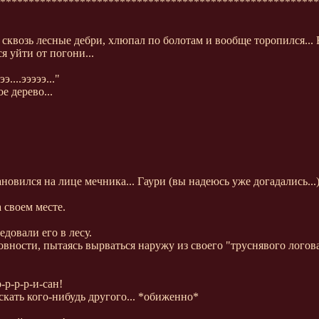
********************************************************
сквозь лесные дебри, хлюпал по болотам и вообще торопился... 
я уйти от погони...
....эээээ..."
е дерево...
новился на лице мечника... Гаури (вы надеюсь уже догадались..
 своем месте.
довали его в лесу.
вности, пытаясь вырваться наружу из своего "труснявого логова
-р-р-р-и-сан!
ать кого-нибудь другого... *обиженно*