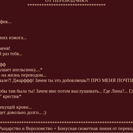
ОТ ПЕРЕВОДЧИКА
*********************************
фик...
них изжога...
меня!
раз тебя...
ффф
шает апельсинку....*
 на жизнь переводом...
ригинале?! Джарффф! Зачем ты это добовляешь?! ПРО МЕНЯ
ы там была ты! Зачем мне потом выслушивать... Где Лина?... Где 
" крестик*
текущей крови...
 довольно долго... ;)
********************************************************
 Рыцарство и Вероломство
+ Бонусная сюжетная линия от переводч