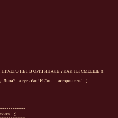
 ПОЧТИ НИЧЕГО НЕТ В ОРИГИНАЛЕ!? КАК ТЫ СМЕЕШЬ!!!!
Лина?... а тут - бац! И Лина в истории есть! =)
************
ика... ;)