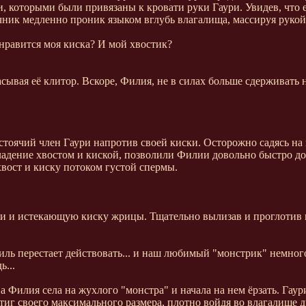
и, которыми были привязаны к кровати руки Гаури. Увидев, что
чник медленно проник языком вглубь влагалища, массируя рукой
 нравится моя киска? И мой хвостик?
сывая её клитор. Вскоре, Филия, не в силах больше сдерживать
стоячий член Гаури напротив своей киски. Осторожно садясь на 
ладение хвостом и киской, позволили Филии довольно быстро до
вост и киску потоком густой спермы.
ури и истекающую киску жрицы. Тщательно вылизав и проглотив 
иль перестает действовать... и наш любимый "монстрик" немного 
ь...
 а Филия села на жухлого "монстра" и начала на нем ёрзать. Гау
стиг своего максимального размера, плотно войдя во влагалище 