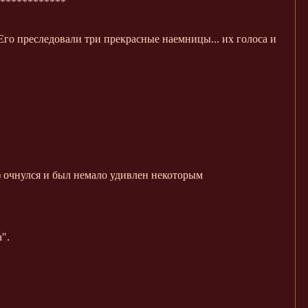
************
Его преследовали три прекрасные наемницы... их голоса и
.) очнулся и был немало удивлен некоторым
".