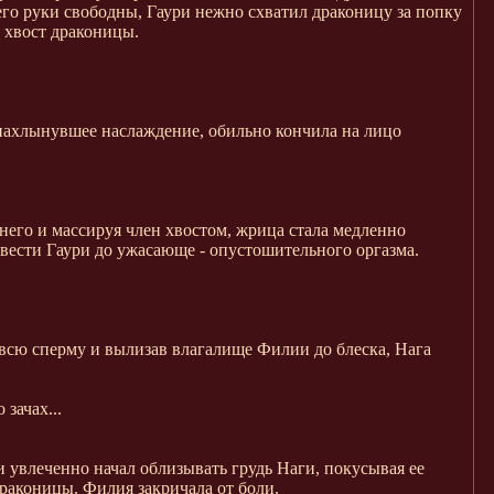
 его руки свободны, Гаури нежно схватил драконицу за попку
 хвост драконицы.
 нахлынувшее наслаждение, обильно кончила на лицо
него и массируя член хвостом, жрица стала медленно
вести Гаури до ужасающе - опустошительного оргазма.
всю сперму и вылизав влагалище Филии до блеска, Нага
зачах...
ри увлеченно начал облизывать грудь Наги, покусывая ее
драконицы. Филия закричала от боли.