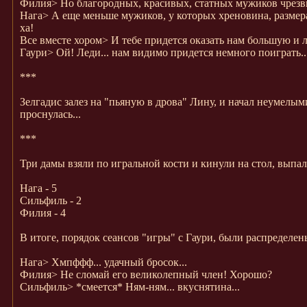
Филия>
Но благородных, красивых, статных мужиков чрезв
Нага>
А еще меньше мужиков, у которых хреновина, размера
ха!
Все вместе хором>
И тебе придется оказать нам большую и 
Гаури>
Ой! Леди... нам видимо придется немного поиграть... 
***
Зелгадис залез на "пьяную в дрова" Лину, и начал неумелы
проснулась...
***
Три дамы взяли по игральной кости и кинули на стол, вып
Нага - 5
Сильфиль - 2
Филия - 4
В итоге, порядок сеансов "игры" с Гаури, были распределены
Нага>
Хмпффф... удачный бросок...
Филия>
Не сломай его великолепный член! Хорошо?
Сильфиль>
*смеется* Ням-ням... вкуснятина...