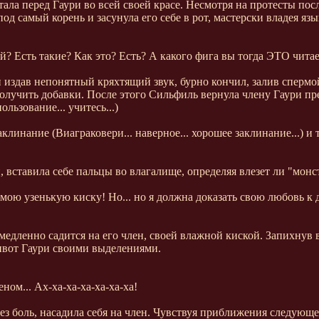
а перед Гаури во всей своей красе. Несмотря на протесты после
од самый корень и засунула его себе в рот, мастерски владея яз
й? Есть такие? Как это? Есть? А какого фига вы тогда ЭТО чита
и издав непонятный кряхтящий звук, бурно кончил, залив сперм
 получить добавки. После этого Сильфиль вернула члену Гаури пр
льзование... учитесь...)
аклинание (Виаграковери... наверное... хорошее заклинание...) и
, вставила себе пальцы во влагалище, определяя влезет ли "монст
 мою узенькую киску! Но... но я должна доказать свою любовь к
 медленно садится на его член, своей влажной киской. Запихнув 
ивот Гаури своими выделениями.
ном... Ах-ха-ха-ха-ха-ха-ха!
рез боль, насадила себя на член. Чувствуя приближения следующ