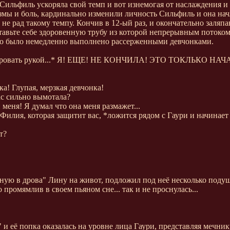
Сильфиль ускоряла свой темп и вот изнемогая от наслаждения и
мы и боль, кардинально изменили личность Сильфиль и она начл
не рад такому темпу. Кончив в 12-ый раз, и окончательно заляпа
тавьте себе здоровенную трубу из которой непрерывным потоком 
 Что было немедленно выполнено рассерженными девчонками.
ровать рукой...* Я! ЕЩЕ! НЕ КОНЧИЛА! ЭТО ТОКЛЬКО НАЧАЛО
! Глупая, мерзкая девчонка!
ас сильно вымотала?
меня! Я думал что она меня размажет...
 Филия, которая защитит вас, *ложится рядом с Гаури и начинает
т?
яную в дрова" Лину на живот, подложил под неё несколько поду
промямлив в своем пьяном сне... так и не проснулась...
и её попка оказалась на уровне лица Гаури, представляя мечник