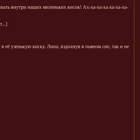
вать внутри наших миленьких кисок! Ах-ха-ха-ха-ха-ха-ха-
...]
 её узенькую киску. Лина, вздохнув в пьяном сне, так и не