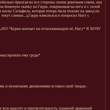
 обильно брызгая во все стороны своим девичьим соком, она
а бешеную скачку на Гаури, покрикивая на него и с силой
в киску Сильфиль, которая теперь была похоже на завод по
текут сливки...),Гаури взмолился и попросил Нагу с
! *Бурно кончает на оттаскивающую её, Нагу* Я ХОЧУ
 массировать ему грудь*
шек и неумелыми движениями вставил свой твердо-
у всю красоту и притягательность, влажной драконьей