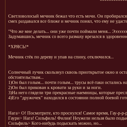
************
Светловолосый мечник бежал что есть мочи. Он пробирался 
смех раздавался все ближе и мечник понял, что ему не удастс
"Что же мне делать... они уже почти поймали меня... Эээээээээ
Задумавшись, мечник со всего размаху врезался в здоровенно
*ХРЯСЬ!*
Мечник стёк по дереву и упав на спину, отключился...
Солнечный лучик скользнул сквозь приоткрытое окно и оста
обстоятельствам...
1)Он был голым... почти голым... трусы всё-таки остались на
2)Он был прикован к кровати за руки и за ноги.
3)На него глядели три прекрасные наемницы, которые пресле
4)Его "дружочек" находился в состоянии полной боевой гото
Нага>
О! Посмотрите, кто проснулся! Самое время, Гау-р-р-р
Гаури>
Нага! Сильфиль! Филия! Неужели нельзя было подыск
Сильфиль>
Кого-нибудь подыскать можно, но...