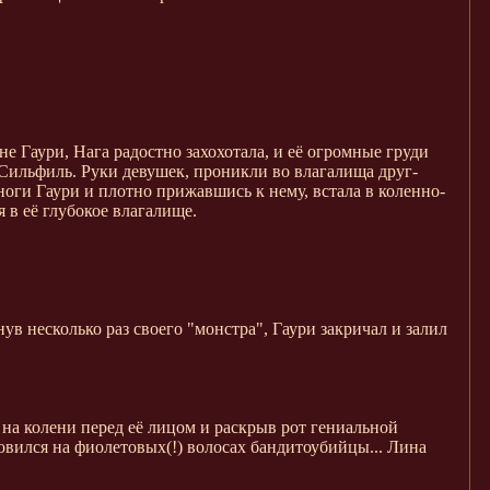
е Гаури, Нага радостно захохотала, и её огромные груди
 Сильфиль. Руки девушек, проникли во влагалища друг-
оги Гаури и плотно прижавшись к нему, встала в коленно-
 в её глубокое влагалище.
ув несколько раз своего "монстра", Гаури закричал и залил
 на колени перед её лицом и раскрыв рот гениальной
новился на фиолетовых(!) волосах бандитоубийцы... Лина