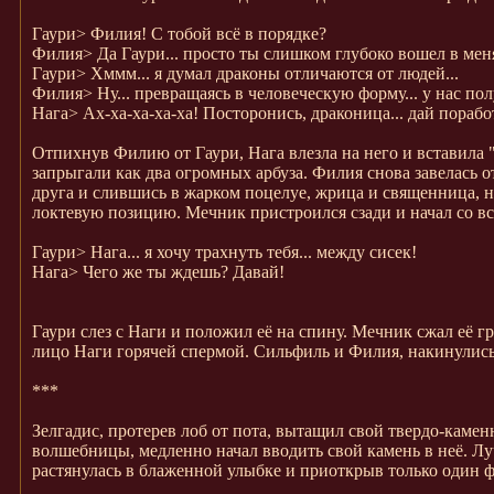
Гаури>
Филия! С тобой всё в порядке?
Филия>
Да Гаури... просто ты слишком глубоко вошел в меня
Гаури>
Хммм... я думал драконы отличаются от людей...
Филия>
Ну... превращаясь в человеческую форму... у нас по
Нага>
Ах-ха-ха-ха-ха! Посторонись, драконица... дай порабо
Отпихнув Филию от Гаури, Нага влезла на него и вставила 
запрыгали как два огромных арбуза. Филия снова завелась о
друга и слившись в жарком поцелуе, жрица и священница, н
локтевую позицию. Мечник пристроился сзади и начал со вс
Гаури>
Нага... я хочу трахнуть тебя... между сисек!
Нага>
Чего же ты ждешь? Давай!
Гаури слез с Наги и положил её на спину. Мечник сжал её г
лицо Наги горячей спермой. Сильфиль и Филия, накинулись
***
Зелгадис, протерев лоб от пота, вытащил свой твердо-камен
волшебницы, медленно начал вводить свой камень в неё. Луч
растянулась в блаженной улыбке и приоткрыв только один ф