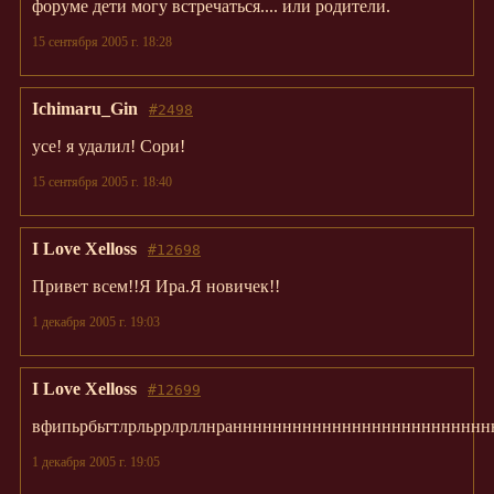
форуме дети могу встречаться.... или родители.
15 сентября 2005 г. 18:28
Ichimaru_Gin
#2498
усе! я удалил! Сори!
15 сентября 2005 г. 18:40
I Love Xelloss
#12698
Привет всем!!Я Ира.Я новичек!!
1 декабря 2005 г. 19:03
I Love Xelloss
#12699
вфипьрбьттлрльррлрллнраннннннннннннннннннннннннн
1 декабря 2005 г. 19:05