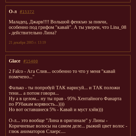
О-л
#15372
Маладец, Джарв!!!! Вольшой фенкъю за пикчи,
особенно под грифом "кавай". А ты уверен, что Lina_08
- действительно Лина?
21 декабря 2005 г. 13:19
Glace
#15400
2 Falco - Ага Слив... особенно то что у меня "кавай
помечено..."
Фалько - ты попробуй ТАК нарисуй... и ТАК положи
тени... а потом говори...
Ну а в целом... ну ты прав - 95% Хентайного Фанарта
по РУбакам корявость...))))
Но вот оставшиеся 5% - Кавай и муст хэйв)))
О-л... это вообще "Лина в оригинале" у Лины -
Коричневые волосы на самом деле... рыжий цвет волос -
глюк аниматоров Слаерс....