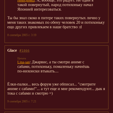
: А, вообще, это радует. Не один я
Невидимка
такой повернутый, народ потихоньку начал
Японией интересоваться.
Ты бы знал скоко в питере таких повернутых лично у
меня таких знакомых по обену человек 20 и потихоньку
ещо других привлекаем в наше братство :d
8 сентября 2005 г. 3:19
Glace
#1866
: Джарвис, а ты смотри аниме с
Lina-san
сабами, потихоньку, помаленьку начнёшь
по-нихонски втыкать....
Ёлки-палки... весь форум уже обписал... "смотрите
аниме с сабами!"... а тут еще и мне рекомендуют... дык я
тока с сабами и смотрю =)
9 сентября 2005 г. 7:21