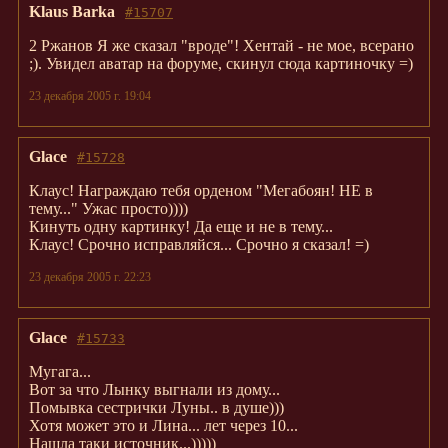
Klaus Barka
#15707
2 Ржанов Я же сказал "вроде"! Хентай - не мое, всерано
;). Увидел аватар на форуме, скинул сюда картиночку =)
23 декабря 2005 г. 19:04
Glace
#15728
Клаус! Награждаю тебя орденом "Мегабоян! НЕ в
тему..." Ужас просто))))
Кинуть одну картинку! Да еще и не в тему...
Клаус! Срочно исправляйся... Срочно я сказал! =)
23 декабря 2005 г. 22:23
Glace
#15733
Мугага...
Вот за что Лынку выгнали из дому...
Помывка сестрички Луны.. в душе)))
Хотя может это и Лина... лет через 10...
Нашла таки источник...)))))