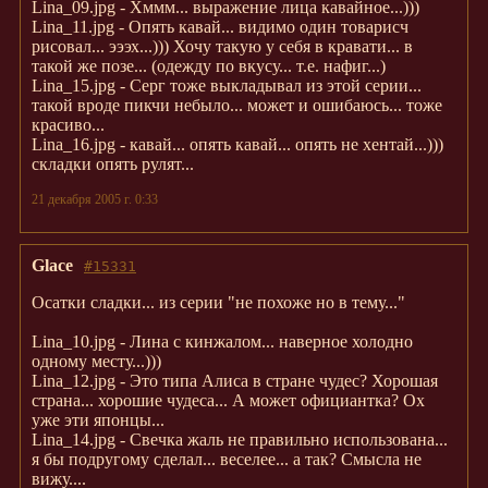
Lina_09.jpg - Хммм... выражение лица кавайное...)))
Lina_11.jpg - Опять кавай... видимо один товарисч
рисовал... эээх...))) Хочу такую у себя в кравати... в
такой же позе... (одежду по вкусу... т.е. нафиг...)
Lina_15.jpg - Серг тоже выкладывал из этой серии...
такой вроде пикчи небыло... может и ошибаюсь... тоже
красиво...
Lina_16.jpg - кавай... опять кавай... опять не хентай...)))
складки опять рулят...
21 декабря 2005 г. 0:33
Glace
#15331
Осатки сладки... из серии "не похоже но в тему..."
Lina_10.jpg - Лина с кинжалом... наверное холодно
одному месту...)))
Lina_12.jpg - Это типа Алиса в стране чудес? Хорошая
страна... хорошие чудеса... А может официантка? Ох
уже эти японцы...
Lina_14.jpg - Свечка жаль не правильно использована...
я бы подругому сделал... веселее... а так? Смысла не
вижу....