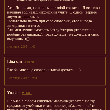
Ага, Лина-сан, полностью с тобой согласен. Я вот так и
начинал год назад нихонский учить. С одной, вернее
двумя оговорками.
Желательно иметь при себе словарик, чтоб иногда
заглядывать в него.
Анимки лучше смотреть без субтитров (желательно
вообще без никаких), тогда хочешь - не хочешь, а язык
выучишь :))))
1 сентября 2005 г. 1:06
Lina-san
#1578
Где бы мне ещё словарик такой достать......)
1 сентября 2005 г. 13:48
Yu-tian
#1601
Lina-san,в любом книжном магазине(желательно где
продаются учебники и энциклопедии),можно найти
русско-японский разговорник,не надо искать больших и