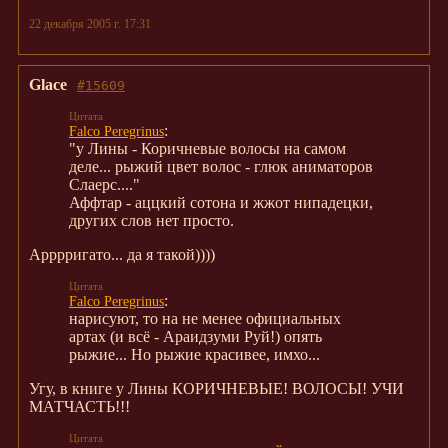
22 декабря 2005 г. 17:31
Glace
#15609
:
Falco Peregrinus
"у Лины - Коричневые волосы на самом
деле... рыжий цвет волос - глюк аниматоров
Слаерс...."
Аффтар - аццкий сотона и жжот нипадецки,
других слов нет просто.
Арррригато... да я такой))))
:
Falco Peregrinus
нарисуют, то на не менее официальных
артах (и всё - Араидзуми Руй!) опять
рыжие... Но рыжие красивее, имхо...
Угу, в книге у Лины КОРИЧНЕВЫЕ! ВОЛОСЫ! УЧИ
МАТЧАСТЬ!!!