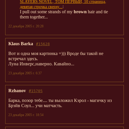
SLAYERS NOVEL, ТОМ ПЕРВЫЙ, 10 страница,
:
девятая строчка сверху...
I pull out some strands of my
brown
hair and tie
them together...
22 декабря 2005 г. 20:28
Klaus Barka
#15628
Вот и одна моя картинка =))) Вроде бы такой не
встречал здесь.
Луна Инверс,наверно. Кавайно...
23 декабря 2005 г. 6:37
Rzhanov
#15705
Барка, позор тебе.... ты выложил Кэрол - магичку из
Брэйв Соул... учи матчасть.
23 декабря 2005 г. 18:54