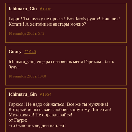
Ichimaru_Gin
#1936
Гарри! Ты шутку не просек! Вот Jarvis рулит! Наш чел!
Кстати! А хентайные аватары можно?
10 сентября 2005 г. 5:42
Goury
#1943
Ichimaru_Gin, ещё раз назовёшь меня Гариком - бить
буду...
10 сентября 2005 г. 10:00
Ichimaru_Gin
#1954
Гарюся! Не надо обижаться! Все же ты мужчина!
Который испытывает любовь к крутому Лине-сан!
Мухахахаха! Не оправдывайся!
от Гаури:
это было последней каплей!