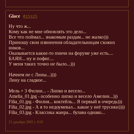
Glace
#15325
Ну что ж...
Кому как не мне обновлять это дело...
Все что поймал... знакомым раздам... не жалко)))
Приношу свои извинения обладательницам схожих
ников...
Оказывается какие-то пикчи на форуме уже есть....
БАЯН... ну и пофиг....
У меня таких точно не было...)))
Начнем не с Лины...))))
Лину на сладкое...
Мель + 3 Филии... - Липко и весело...
Amelia_01.jpg - особенно липко и весело Амелии...)))
Filia_01.jpg - Филия... коктейль... Я первый в очередь)))
Filia_02.jpg - А я то недоумевал... какие у неё трусики))))
Filia_03.jpg - Классика жанра... булава однако...
21 декабря 2005 г. 0:01