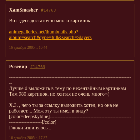
XamSmasher
#14763
Вот здесь достаточно много картинок:
animegalleries.net/thumbnails.php?
album=search&type=full&search=Slayers
16 декабря 2005 г. 16:44
Розевир
#14769
------------------------------------------------------------------------------
--
Лучше б выложить в тему по нехентайным картинкам
Там 980 картинок, но хентая не очень много=(
Х.З. , чего ты за ссылку выложить хотел, но она не
работает.... Мож эту ты имел в виду?
[color=deepskyblue]----------------------------------------------------
---------------------[/color]
Глюки извиняюсь...
16 декабря 2005 г. 17:37