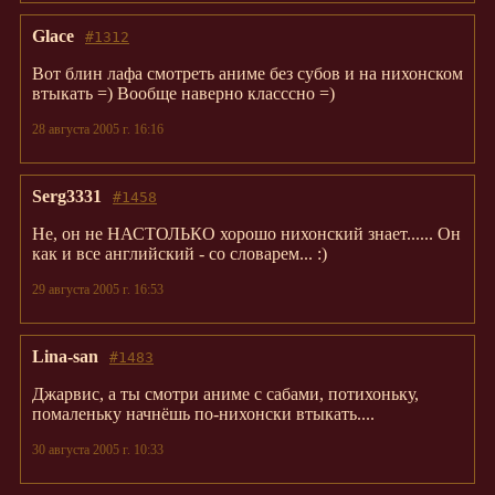
Glace
#1312
Вот блин лафа смотреть аниме без субов и на нихонском
втыкать =) Вообще наверно класссно =)
28 августа 2005 г. 16:16
Serg3331
#1458
Не, он не НАСТОЛЬКО хорошо нихонский знает...... Он
как и все английский - со словарем... :)
29 августа 2005 г. 16:53
Lina-san
#1483
Джарвис, а ты смотри аниме с сабами, потихоньку,
помаленьку начнёшь по-нихонски втыкать....
30 августа 2005 г. 10:33