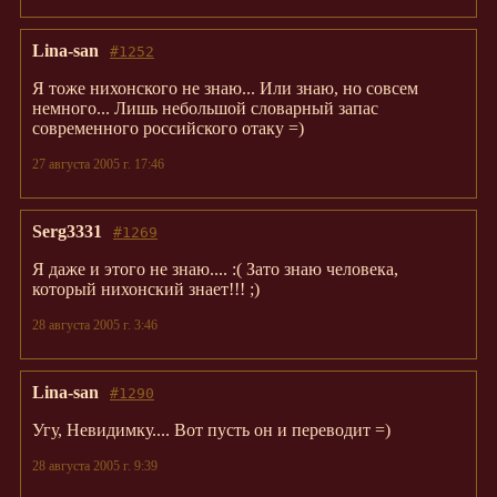
Lina-san
#1252
Я тоже нихонского не знаю... Или знаю, но совсем
немного... Лишь небольшой словарный запас
современного российского отаку =)
27 августа 2005 г. 17:46
Serg3331
#1269
Я даже и этого не знаю.... :( Зато знаю человека,
который нихонский знает!!! ;)
28 августа 2005 г. 3:46
Lina-san
#1290
Угу, Невидимку.... Вот пусть он и переводит =)
28 августа 2005 г. 9:39