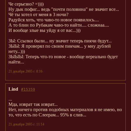
Че серьезно? =))))
Ну дык пофиг... ведь "почти половина" не значит все...
Чё ты хотел от меня в 3 ночи?
Радуйся хоть, что чаво-то новое появилось....
А то блин по Рубакам чаво-то найти.... сложнаа....
И вообще злые вы уйду я от вас...)))
ЗЫ: Ссылки были... ну значит теперь пикчи будут...
ЗЫЫ: Я проверял по своим пикчам... у мну дублей
нету...)))
ЗЫЫЫ: Теперь что-то новое - вообще нереально будет
найти...
21 декабря 2005 г. 8:16
Lind
#15359
...
Мда, изврат так изврат...
Нет, ничего против подобных материалов я не имею, но
то, что есть по Слеерам... 95% в слив...
21 декабря 2005 г. 11:14