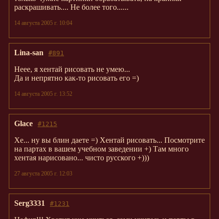
раскрашивать.... Не более того......
14 августа 2005 г. 10:04
Lina-san
#891
Неее, я хентай рисовать не умею...
Да и непрятно как-то рисовать его =)
14 августа 2005 г. 13:52
Glace
#1215
Хе... ну вы блин даете =) Хентай рисовать... Посмотрите
на партах в вашем учебном заведении +) Там много
хентая нарисовано... чисто русского +)))
27 августа 2005 г. 12:03
Serg3331
#1231