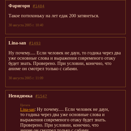
Фаригорн
#1484
Такое потихоньку на лет едак 200 затянеться.
30 августа 2005 г. 10:40
Lina-san
#1493
Ну почему..... Если человек не даун, то годика через два
уже основные слова и выражения современого отаку
будет знать. Проверено. При условии, конечно, что
аниме он смотрел только с сабами.
30 августа 2005 г. 11:09
Невидимка
#1547
: Ну почему..... Если человек не даун,
Lina-san
то годика через два уже основные слова и
выражения современого отаку будет знать.
Проверено. При условии, конечно, что
аниме он смотрел только с сабами.