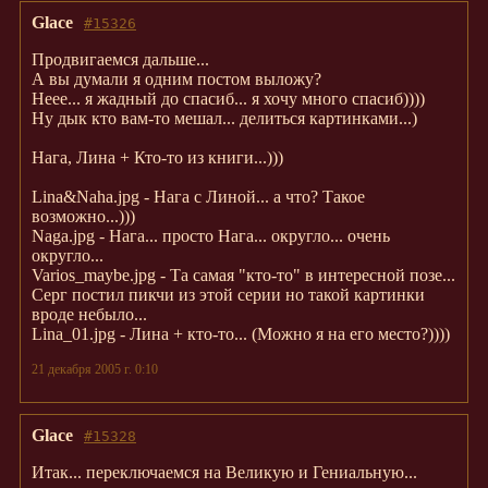
Glace
#15326
Продвигаемся дальше...
А вы думали я одним постом выложу?
Неее... я жадный до спасиб... я хочу много спасиб))))
Ну дык кто вам-то мешал... делиться картинками...)
Нага, Лина + Кто-то из книги...)))
Lina&Naha.jpg - Нага с Линой... а что? Такое
возможно...)))
Naga.jpg - Нага... просто Нага... округло... очень
округло...
Varios_maybe.jpg - Та самая "кто-то" в интересной позе...
Серг постил пикчи из этой серии но такой картинки
вроде небыло...
Lina_01.jpg - Лина + кто-то... (Можно я на его место?))))
21 декабря 2005 г. 0:10
Glace
#15328
Итак... переключаемся на Великую и Гениальную...