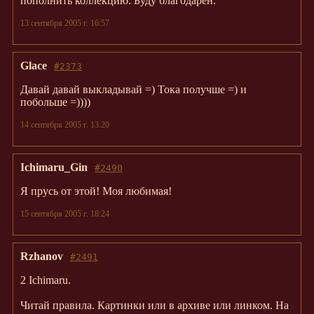
пополнить коллекцию. Буду благодарен.
13 сентября 2005 г. 16:57
Glace
#2373
Давай давай выкладывай =) Тока получше =) и
побольше =))))
14 сентября 2005 г. 13:20
Ichimaru_Gin
#2490
Я прусь от этой! Моя любимая!
15 сентября 2005 г. 18:24
Rzhanov
#2491
2 Ichimaru.
Читай правила. Картинки или в архиве или линком. На