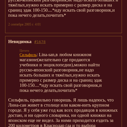
тяжёлых,нужно искать примерно с размер диска и на
сраниц эдак 100-150....*иду искать свой разговорник,и
пока нечего делать,почитать*
2 сентября 2005 г. 4:01
Невидимка
#1678
: Lina-san,в любом книжном
Сильфиль
магазине(желательно где продаются
учебники и энциклопедии),можно найти
русско-японский разговорник,не надо
искать больших и тяжёлых,нужно искать
примерно с размер диска и на сраниц эдак
100-150....*иду искать свой разговорник,и
пока нечего делать,почитать*
Сильфиль, правильно говоришь. Я лишь надеюсь, что
Лина-сан живет в столице или каком-нить крупном
городе. Я у себя уже год как всех продавцов в книжных
достаю, и ни одного словарика, ни одной книжки на
японском еще не видел. За ними приходится ездить за
200 километров в Краснодар (да и то выбора