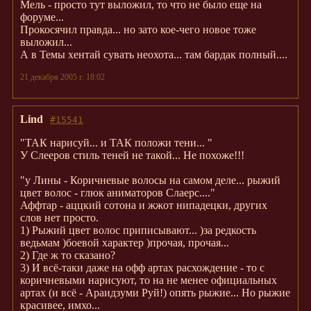
Мель - просто тут выложил, то что не было еще на
форуме...
Прокосячил правда... но зато кое-чего новое тоже
выложил...
А в Темы хентай сувать неохота... там бардак полный....
21 декабря 2005 г. 18:02
Lind
#15541
"ТАК нарисуй... и ТАК положи тени... "
У Слееров стиль теней не такой... Не похоже!!!
"у Лины - Коричневые волосы на самом деле... рыжий
цвет волос - глюк аниматоров Слаерс...."
Аффтар - аццкий сотона и жжот нипадецки, других
слов нет просто.
1) Рыжий цвет волос приписывают... )за редкость
ведьмам )боевой характер )прочая, прочая...
2) Где ж то сказано?
3) И всё-таки даже на офф артах расхождение - то с
коричневыми нарисуют, то на не менее официальных
артах (и всё - Араидзуми Руй!) опять рыжие... Но рыжие
красивее, имхо...