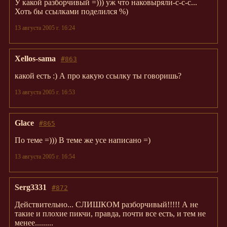
У какой разборчивый =))) уж что наковыряли-с-с-с...
Хоть бы ссылками поделился %)
13 августа 2005 г. 16:24
Xellos-sama
#863
какой есть :) А про какую ссылку ты говоришь?
13 августа 2005 г. 16:53
Glace
#865
По теме =))) В теме же усе написано =)
13 августа 2005 г. 16:54
Serg3331
#872
Действительно... СЛИШКОМ разборчивый!!!!! А не
такие и плохие пикчи, правда, почти все есть, и тем не
менее.........