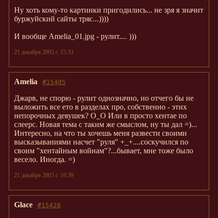
Ну хоть кому-то картинки пригодились... не зря я значит
буржуйский сайты тряс...))))
И вообще Amelia_01.jpg - рулит.... )))
21 декабря 2005 г. 15:33
Amelia
#15405
Джарв, не спорю - рулит однозначно, но отчего бы не
выложить все ето в разделах про, собственно - этих
непорочных девушек? О_О Или в просто хентае по
слеерс. Новая тема с таким же смыслом, ну ты дал =)...
Интересно, на что ты хочешь меня развести своими
высказываниями насчет "руля" +_+....соскучился по
своим "хентайным войнам"?...бывает, мне тоже было
весело. Иногда. =)
21 декабря 2005 г. 16:39
Glace
#15428