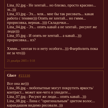
Lina_02.jpg - Не хентай... но близко, просто красиво...
эх..)))
Lina_03.jpg - Эх... мля... мне бы так рисовать... какая
работа с тенями))) Опять не хентай... но гммм...
прорисовка, верная...)))) Складочки...
Lina_04.jpg - Эх... опять кавай а не хентай.. рисуют же
люди)))
Lina_05.jpg - И опять не хентай... а кавай...)))
прорисовка... нэ?
Хммм... хентая то и нету особого...))) Фаерболить пока
не за что)))
21 декабря 2005 г. 0:18
Glace
#15330
Все она же)))
Lina_06.jpg - любопытные могут покрутить яркость/
контраст... может кое-чего и увидите...
Lina_07.jpg - Рисуют же люди... опять кавай...)))
Lina_08.jpg - Лина с "оригинальным" цветом волос...
карандашом видимо рисовали..)))