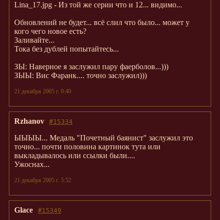
Lina_17.jpg - Из той же серии что и 12... видимо...
Обновлений не будет... всё слил что было... может у
кого чего новое есть?
Заливайте...
Тока без дублей попытайтесь...
ЗЫ: Наверное я заслужил пару фаерболов...)))
ЗЫЫ: Вис Фаранк.... точно заслужил)))
21 декабря 2005 г. 0:40
Rzhanov
#15334
ЫЫЫЫ... Медаль "Почетный баянист" заслужил это
точно... почти половина картинок тута или
выкладывалось или ссылки были....
Ужоснах...
21 декабря 2005 г. 5:52
Glace
#15349