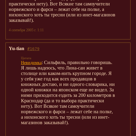
практически нету). Вот Всякие там самоучители
норвежского и фарси – лежат себе на полке, а
нихонского хоть ты тресни (или из инет-магазинов
заказывай!).
4 сентября 2005 г. 1:11
Yu-tian
#1679
: Сильфиль, правильно говоришь.
Невидимка
Я лишь надеюсь, что Лина-сан живет в
столице или каком-нить крупном городе. Я
у себя уже год как всех продавцов в
книжных достаю, и ни одного словарика, ни
одной книжки на японском еще не видел. За
ними приходится ездить за 200 километров в
Краснодар (да и то выбора практически
нету). Вот Всякие там самоучители
норвежского и фарси – лежат себе на полке,
а нихонского хоть ты тресни (или из инет-
магазинов заказывай!).