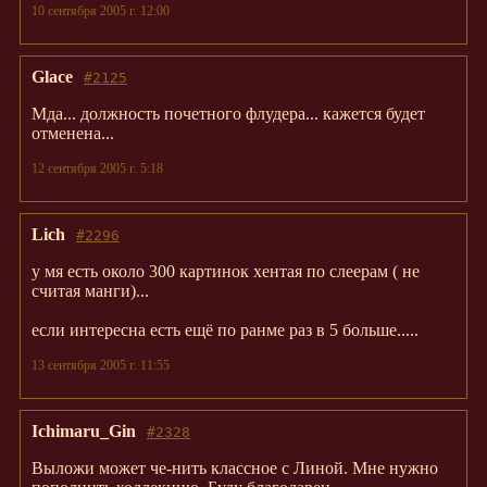
10 сентября 2005 г. 12:00
Glace
#2125
Мда... должность почетного флудера... кажется будет
отменена...
12 сентября 2005 г. 5:18
Lich
#2296
у мя есть около 300 картинок хентая по слеерам ( не
считая манги)...
если интересна есть ещё по ранме раз в 5 больше.....
13 сентября 2005 г. 11:55
Ichimaru_Gin
#2328
Выложи может че-нить классное с Линой. Мне нужно