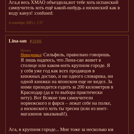
Ага,я весь ХМАО объездила,вот тебе хоть испанский
самоучитель хоть ещё какой-нибудь а нихонский как в
воду канул! :confused:
4 сентября 2005 г. 2:37
Lina-san
#1686
: Сильфиль, правильно говоришь.
Невидимка
Я лишь надеюсь, что Лина-сан живет в
столице или каком-нить крупном городе. Я
у себя уже год как всех продавцов в
книжных достаю, и ни одного словарика, ни
одной книжки на японском еще не видел. За
ними приходится ездить за 200 километров в
Краснодар (да и то выбора практически
нету). Вот Всякие там самоучители
норвежского и фарси – лежат себе на полке,
а нихонского хоть ты тресни (или из инет-
магазинов заказывай!).
Ага, в крупном городе... Мне тоже за несколько км