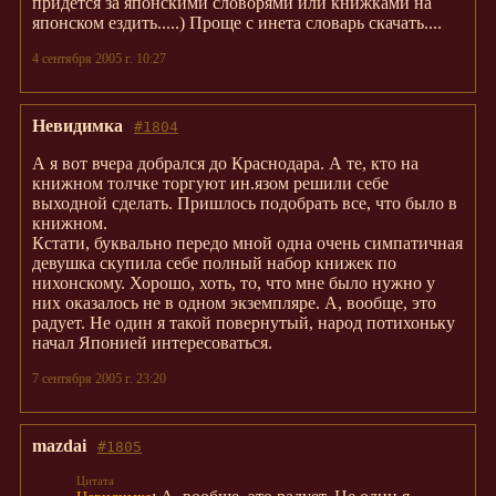
придётся за японскими словорями или книжками на
японском ездить.....) Проще с инета словарь скачать....
4 сентября 2005 г. 10:27
Невидимка
#1804
А я вот вчера добрался до Краснодара. А те, кто на
книжном толчке торгуют ин.язом решили себе
выходной сделать. Пришлось подобрать все, что было в
книжном.
Кстати, буквально передо мной одна очень симпатичная
девушка скупила себе полный набор книжек по
нихонскому. Хорошо, хоть, то, что мне было нужно у
них оказалось не в одном экземпляре. А, вообще, это
радует. Не один я такой повернутый, народ потихоньку
начал Японией интересоваться.
7 сентября 2005 г. 23:20
mazdai
#1805