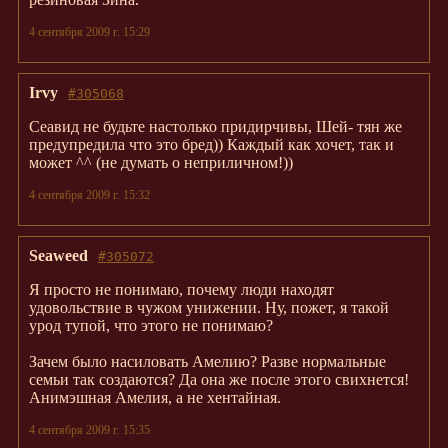
4 сентября 2009 г. 15:29
Irvy
#305068
Сеавид не будьте настолько придирчивы, Шей- тян же
предупредила что это бред)) Каждый как хочет, так и
может ^^ (не думать о неприличном!))
4 сентября 2009 г. 15:32
Seaweed
#305072
Я просто не понимаю, почему люди находят
удовольствие в чужом унижении. Ну, пожет, я такой
урод тупой, что этого не понимаю?
Зачем было насиловать Амелию? Разве нормальные
семьи так создаются? Да она же после этого свихнется!
Анимэшная Амелия, а не хентайная.
4 сентября 2009 г. 15:35