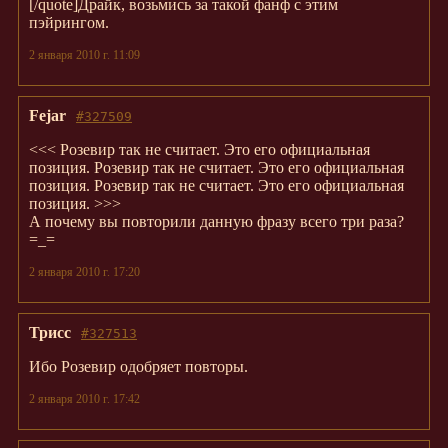
[/quote]Драйк, возьмись за такой фанф с этим
пэйрингом.
2 января 2010 г. 11:09
Fejar
#327509
<<< Розевир так не считает. Это его официальная
позиция. Розевир так не считает. Это его официальная
позиция. Розевир так не считает. Это его официальная
позиция. >>>
А почему вы повторили данную фразу всего три раза?
=_=
2 января 2010 г. 17:20
Трисс
#327513
Ибо Розевир одобряет повторы.
2 января 2010 г. 17:42