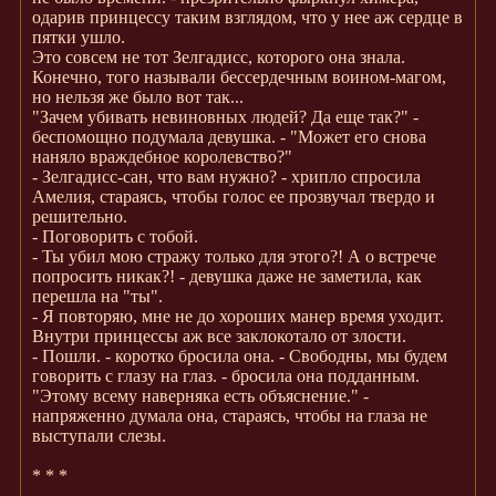
одарив принцессу таким взглядом, что у нее аж сердце в
пятки ушло.
Это совсем не тот Зелгадисс, которого она знала.
Конечно, того называли бессердечным воином-магом,
но нельзя же было вот так...
"Зачем убивать невиновных людей? Да еще так?" -
беспомощно подумала девушка. - "Может его снова
наняло враждебное королевство?"
- Зелгадисс-сан, что вам нужно? - хрипло спросила
Амелия, стараясь, чтобы голос ее прозвучал твердо и
решительно.
- Поговорить с тобой.
- Ты убил мою стражу только для этого?! А о встрече
попросить никак?! - девушка даже не заметила, как
перешла на "ты".
- Я повторяю, мне не до хороших манер время уходит.
Внутри принцессы аж все заклокотало от злости.
- Пошли. - коротко бросила она. - Свободны, мы будем
говорить с глазу на глаз. - бросила она подданным.
"Этому всему наверняка есть объяснение." -
напряженно думала она, стараясь, чтобы на глаза не
выступали слезы.
* * *