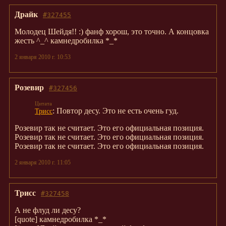
Драйк
#327455
Молодец Шейдя!! :) фанф хорош, это точно. А концовка
жесть ^_^ камнедробилка *_*
2 января 2010 г. 10:53
Розевир
#327456
: Повтор десу. Это не есть очень гуд.
Трисс
Розевир так не считает. Это его официальная позиция.
Розевир так не считает. Это его официальная позиция.
Розевир так не считает. Это его официальная позиция.
2 января 2010 г. 11:05
Трисс
#327458
А не флуд ли десу?
[quote] камнедробилка *_*