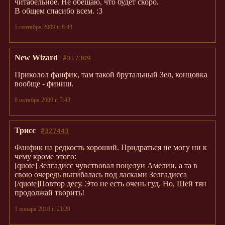
читабельное. Не обещаю, что будет скоро.
В общем спасибо всем. :3
5 сентября 2009 г. 8:43
New Wizard
#317309
Приколол фанфик, там такой брутальный Зел, концовка
вообще - финиш.
8 октября 2009 г. 7:43
Трисс
#327443
Фанфик на редкость хороший. Придраться не могу ни к
чему кроме этого:
[quote] Зелгадисс чувствовал поцелуи Амелии, а та в
свою очередь выгибалась под ласками Зелгадисса
[/quote]Повтор десу. Это не есть очень гуд. Но, Шей тян
продолжай творить!
1 января 2010 г. 21:29