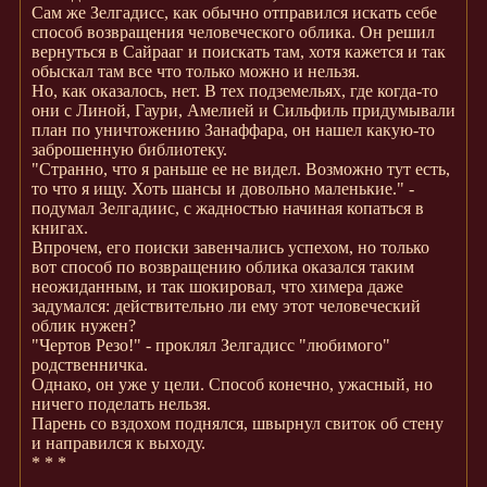
Сам же Зелгадисс, как обычно отправился искать себе
способ возвращения человеческого облика. Он решил
вернуться в Сайрааг и поискать там, хотя кажется и так
обыскал там все что только можно и нельзя.
Но, как оказалось, нет. В тех подземельях, где когда-то
они с Линой, Гаури, Амелией и Сильфиль придумывали
план по уничтожению Занаффара, он нашел какую-то
заброшенную библиотеку.
"Странно, что я раньше ее не видел. Возможно тут есть,
то что я ищу. Хоть шансы и довольно маленькие." -
подумал Зелгадиис, с жадностью начиная копаться в
книгах.
Впрочем, его поиски завенчались успехом, но только
вот способ по возвращению облика оказался таким
неожиданным, и так шокировал, что химера даже
задумался: действительно ли ему этот человеческий
облик нужен?
"Чертов Резо!" - проклял Зелгадисс "любимого"
родственничка.
Однако, он уже у цели. Способ конечно, ужасный, но
ничего поделать нельзя.
Парень со вздохом поднялся, швырнул свиток об стену
и направился к выходу.
* * *