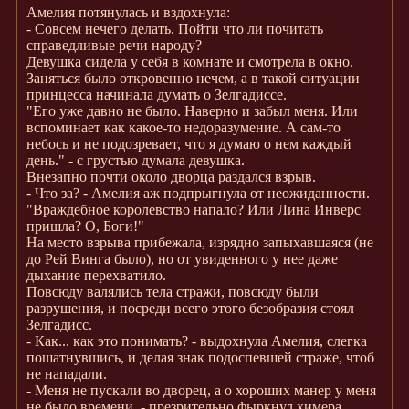
Амелия потянулась и вздохнула:
- Совсем нечего делать. Пойти что ли почитать
справедливые речи народу?
Девушка сидела у себя в комнате и смотрела в окно.
Заняться было откровенно нечем, а в такой ситуации
принцесса начинала думать о Зелгадиссе.
"Его уже давно не было. Наверно и забыл меня. Или
вспоминает как какое-то недоразумение. А сам-то
небось и не подозревает, что я думаю о нем каждый
день." - с грустью думала девушка.
Внезапно почти около дворца раздался взрыв.
- Что за? - Амелия аж подпрыгнула от неожиданности.
"Враждебное королевство напало? Или Лина Инверс
пришла? О, Боги!"
На место взрыва прибежала, изрядно запыхавшаяся (не
до Рей Винга было), но от увиденного у нее даже
дыхание перехватило.
Повсюду валялись тела стражи, повсюду были
разрушения, и посреди всего этого безобразия стоял
Зелгадисс.
- Как... как это понимать? - выдохнула Амелия, слегка
пошатнувшись, и делая знак подоспевшей страже, чтоб
не нападали.
- Меня не пускали во дворец, а о хороших манер у меня
не было времени. - презрительно фыркнул химера,