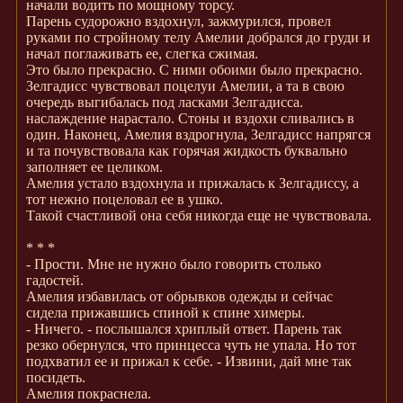
начали водить по мощному торсу.
Парень судорожно вздохнул, зажмурился, провел
руками по стройному телу Амелии добрался до груди и
начал поглаживать ее, слегка сжимая.
Это было прекрасно. С ними обоими было прекрасно.
Зелгадисс чувствовал поцелуи Амелии, а та в свою
очередь выгибалась под ласками Зелгадисса.
наслаждение нарастало. Стоны и вздохи сливались в
один. Наконец, Амелия вздрогнула, Зелгадисс напрягся
и та почувствовала как горячая жидкость буквально
заполняет ее целиком.
Амелия устало вздохнула и прижалась к Зелгадиссу, а
тот нежно поцеловал ее в ушко.
Такой счастливой она себя никогда еще не чувствовала.
* * *
- Прости. Мне не нужно было говорить столько
гадостей.
Амелия избавилась от обрывков одежды и сейчас
сидела прижавшись спиной к спине химеры.
- Ничего. - послышался хриплый ответ. Парень так
резко обернулся, что принцесса чуть не упала. Но тот
подхватил ее и прижал к себе. - Извини, дай мне так
посидеть.
Амелия покраснела.