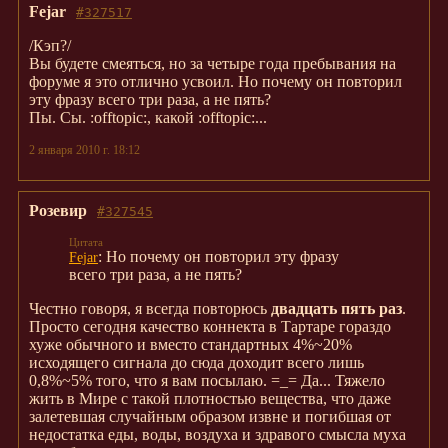
Fejar
#327517
/Кэп?/
Вы будете смеяться, но за четыре года пребывания на
форуме я это отлично усвоил. Но почему он повторил
эту фразу всего три раза, а не пять?
Пы. Сы. :offtopic:, какой :offtopic:...
2 января 2010 г. 18:12
Розевир
#327545
: Но почему он повторил эту фразу
Fejar
всего три раза, а не пять?
Честно говоря, я всегда повторюсь
двадцать пять раз
.
Просто сегодня качество коннекта в Тартаре гораздо
хуже обычного и вместо стандартных 4%~20%
исходящего сигнала до сюда доходит всего лишь
0,8%~5% того, что я вам посылаю. =_= Да... Тяжело
жить в Мире с такой плотностью вещества, что даже
залетевшая случайным образом извне и погибшая от
недостатка еды, воды, воздуха и здравого смысла муха