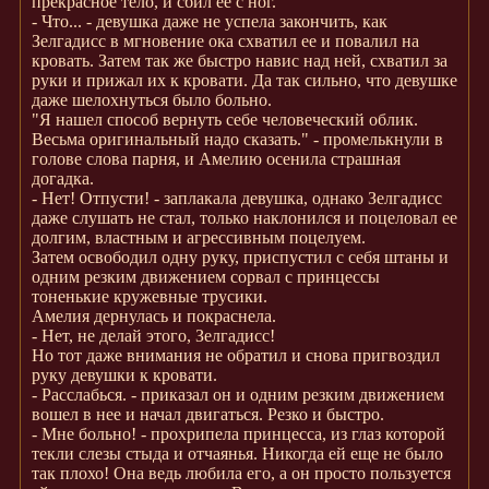
прекрасное тело, и сбил ее с ног.
- Что... - девушка даже не успела закончить, как
Зелгадисс в мгновение ока схватил ее и повалил на
кровать. Затем так же быстро навис над ней, схватил за
руки и прижал их к кровати. Да так сильно, что девушке
даже шелохнуться было больно.
"Я нашел способ вернуть себе человеческий облик.
Весьма оригинальный надо сказать." - промелькнули в
голове слова парня, и Амелию осенила страшная
догадка.
- Нет! Отпусти! - заплакала девушка, однако Зелгадисс
даже слушать не стал, только наклонился и поцеловал ее
долгим, властным и агрессивным поцелуем.
Затем освободил одну руку, приспустил с себя штаны и
одним резким движением сорвал с принцессы
тоненькие кружевные трусики.
Амелия дернулась и покраснела.
- Нет, не делай этого, Зелгадисс!
Но тот даже внимания не обратил и снова пригвоздил
руку девушки к кровати.
- Расслабься. - приказал он и одним резким движением
вошел в нее и начал двигаться. Резко и быстро.
- Мне больно! - прохрипела принцесса, из глаз которой
текли слезы стыда и отчаянья. Никогда ей еще не было
так плохо! Она ведь любила его, а он просто пользуется