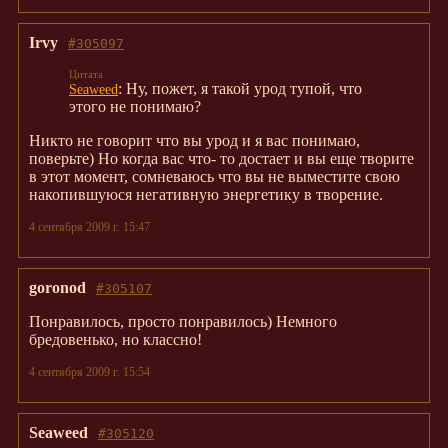
Irvy
#305097
: Ну, пожет, я такой урод тупой, что
Seaweed
этого не понимаю?
Никто не говорит что вы урод и я вас понимаю,
поверьте) Но когда вас что- то достает и вы еще творите
в этот момент, сомневаюсь что вы не выместите свою
накопившуюся негативную энергетику в творение.
4 сентября 2009 г. 15:47
goronod
#305107
Понравилось, просто понравилось) Немного
бредовенько, но классно!
4 сентября 2009 г. 15:54
Seaweed
#305120