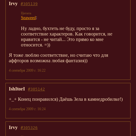
Irvy
#305139
:
Seaweed
Ну ладно, бухтеть не буду, просто я за
соответствие характеров. Как говорится, не
нравится - не читай... Это прямо ко мне
относится. =))
Я тоже люблю соответствие, но считаю что для
аффторов возможна любая фантазия))
4 сентября 2009 г. 16:22
IshItorI
#305142
+_+ Конец понравился) Даёшь Зела в камнедробилке!)
4 сентября 2009 г. 16:24
Irvy
#305326