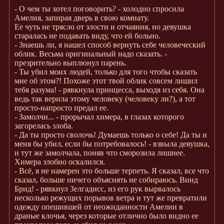
- О чем ты хотел поговорить? - холодно спросила
Амелия, запирая дверь в свою комнату.
Ее чуть не трясло от злости и отчаяния, но девушка
старалась не подавать виду, что ей больно.
- Знаешь ли, я нашел способ вернуть себе человеческий
облик. Весьма оригинальный надо сказать. -
презрительно выплюнул парень.
- Ты убил моих людей, только для того чтобы сказать
мне об этом?! Похоже этот твой облик совсем лишил
тебя разума! - рявкнула принцесса, выходя из себя. Она
ведь так верила этому человеку (человеку ли?), а тот
просто-напросто предал ее.
- Замолчи... - прорычал химера, в глазах которого
загорелась злоба.
- Да ты просто сволочь! Думаешь только о себе! Да ты и
меня бы убил, если бы потребовалось! - взвыла девушка,
и тут же замолчала, поняв что сморозила лишнее.
Химера злобно оскалился.
- Всё, я не намерен это больше терпеть. Я сказал, все что
сказал, больше ничего объяснять не собираюсь. Винд
Брид! - рявкнул Зелгадисс, из его рук вырвалось
несколько режущих порывов ветра и тут же превратили
одежду опешившей от неожиданности Амелии в
драные клочья, через которые отлично было видно ее