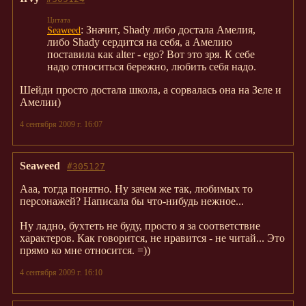
: Значит, Shady либо достала Амелия,
Seaweed
либо Shady сердится на себя, а Амелию
поставила как alter - ego? Вот это зря. К себе
надо относиться бережно, любить себя надо.
Шейди просто достала школа, а сорвалась она на Зеле и
Амелии)
4 сентября 2009 г. 16:07
Seaweed
#305127
Ааа, тогда понятно. Ну зачем же так, любимых то
персонажей? Написала бы что-нибудь нежное...
Ну ладно, бухтеть не буду, просто я за соответствие
характеров. Как говорится, не нравится - не читай... Это
прямо ко мне относится. =))
4 сентября 2009 г. 16:10