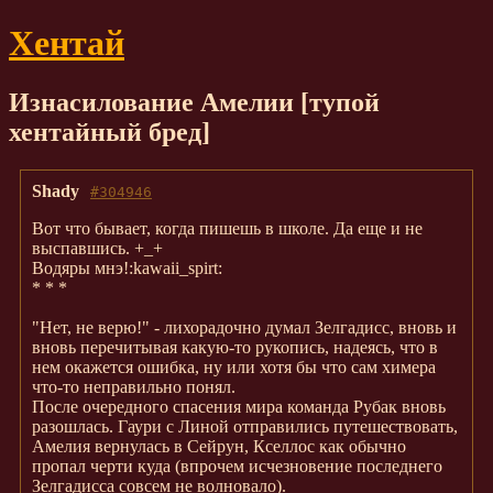
Хентай
Изнасилование Амелии [тупой
хентайный бред]
Shady
#304946
Вот что бывает, когда пишешь в школе. Да еще и не
выспавшись. +_+
Водяры мнэ!:kawaii_spirt:
* * *
"Нет, не верю!" - лихорадочно думал Зелгадисс, вновь и
вновь перечитывая какую-то рукопись, надеясь, что в
нем окажется ошибка, ну или хотя бы что сам химера
что-то неправильно понял.
После очередного спасения мира команда Рубак вновь
разошлась. Гаури с Линой отправились путешествовать,
Амелия вернулась в Сейрун, Кселлос как обычно
пропал черти куда (впрочем исчезновение последнего
Зелгадисса совсем не волновало).