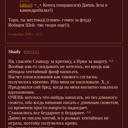
: +_+ Конец понравился) Даёшь Зела в
IshItorI
камнедробилке!)
Тори, ты жестока)) (гомен- гомен за флуд)
Вобщем Шей- тян твори еще!))
4 сентября 2009 г. 20:35
Shady
#305532
Ня, спасибо Сеавиду за критику, а Ирви за защиту. ^^
Вообще как-то скидывать не хотелось, но вродь как
обещала хентайный фанф написать.
Насчет изнасилования как такового согласна,
получилось хреново. Ибо меня не насиловали. Х_х
Придумался сий бред, когда на меня внезапно накатило
вдохновение.
ОЧЕНЬ хотелось что-нибудь написать, но без длинного
сюжета, ибо когда начинаю писать с длинным сюжетом,
со временем просто-напросто надоедает.
Становлюсь все бездарнее и бездарнее. ^^
Давно не писала хентай, и в рольках хентайных не
играла, поэтому получилось криво.