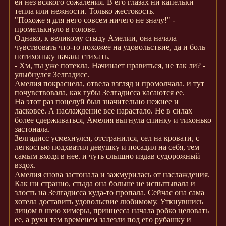
ей нез всякого сожаления. В его глазах ни капельки
тепла или нежности. Только жестокость.
"Похоже я для него совсем ничего не значу!" -
промелькнуло в голове.
Однако, к великому стыду Амелии, она начала
чувствовать что-то похожее на удовольствие, да и боль
потихоньку начала стихать.
- Хм, ты уже потекла. Начинает нравиться, не так ли? -
улыбнулся Зелгадисс.
Амелия покраснела, отвела взгляд и промолчала. и тут
почувствовала, как губы Зелгадисса касаются ее.
На этот раз поцелуй был значительно нежнее и
ласковее. А наслаждение все нарастало. Не в силах
более сдерживаться, Амелия выгнула спинку и тихонько
застонала.
Зелгадисс усмехнулся, отстранился, сел на кровати, с
легкостью подхватил девушку и посадил на себя, тем
самым входя в нее. и чуть слышно издав судорожный
вздох.
Амелия снова застонала и зажмурилась от наслаждения.
Как ни странно, стыда она больше не испытывала и
злость на Зелгадисса куда-то пропала. Сейчас она сама
хотела доставить удовольсвие любимому. Уткнувшись
лицом в шею химеры, принцесса начала робко целовать
ее, а руки тем временем залезли под его рубашку и