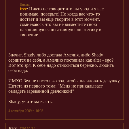
: Никто не говорит что вы урод и я вас
Irvy
понимаю, поверьте) Но когда вас что- то
достает и вы еще творите в этот момент,
сомневаюсь что вы не выместите свою
накопившуюся негативную энергетику в
творение.
Значит, Shady либо достала Амелия, либо Shady
сердится на себя, а Амелию поставила как alter - ego?
Вот это зря. К себе надо относиться бережно, любить
себя надо.
ИМХО Зел не настолько зол, чтобы насиловать девушку.
Цитата из первого тома: "Меня не прикалывает
овладеть зареванной девчонкой!"
Shady, учите матчасть.
4 сентября 2009 г. 16:03
Irvy
#305124