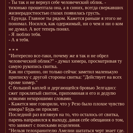
- Ты так и не вернул себе человеческий облик. -
тихонько прошептала она, а в синих, всегда сверкавших
жизнерадостностью глазах появилась грусть.
- Ерунда. Главное ты рядом. Кажется раньше я этого не
понимал. Носился, как одержимый, ни о чем и ни о ком
не думал. А вот теперь понял.
- Я люблю тебя.
- А я тебя.
* * *
"Интересно все-таки, почему же я так и не обрел
человеческий облик?" - думал химера, просматривая ту
самую рукопись свитка.
Как ни странно, он только сейчас заметил маленькую
приписку с другой стороны свитка: "Действует на всех
кроме химер."
С большой каплей и дергающейся бровью Зелгадисс
сжег проклятый свиток, припоминая и его и дедулю
всякими нехорошими словами.
- Кажется мне говорили, что у Резо было плохое чувство
юмора? Будь он проклят.
Последний раз взглянув на то, что осталось от свитка,
парень направился к выходу, давая себе обещания о том,
что завяжет с поисками исцеления.
"Нельзя телохранителю Амелии шататься черт знает где.