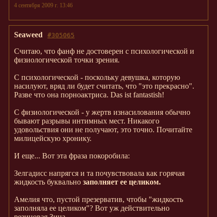
4 сентября 2009 г. 13:46
Seaweed
#305065
Считаю, что фанф не достоверен с психологической и
физиологической точки зрения.
С психологической - поскольку девушка, которую
насилуют, вряд ли будет считать, что "это прекрасно".
Разве что она порноактриса. Das ist fantastish!
С физиологической - у жертв изнасилования обычно
бывают разрывы интимных мест. Никакого
удовольствия они не получают, это точно. Почитайте
милицейскую хронику.
И еще... Вот эта фраза покоробила:
Зелгадисс напрягся и та почувствовала как горячая
жидкость буквально
заполняет ее целиком.
Амелия что, пустой презерватив, чтобы "жидкость
заполняла ее целиком"? Вот уж действительно
резиновая Зина.