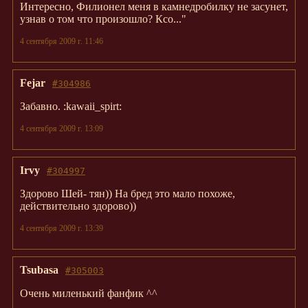
Интересно, Филионел меня в камнедробилку не засунет,
узнав о том что произошло? Ксо..."
4 сентября 2009 г. 11:46
Fejar
#304986
Забавно. :kawaii_spirt:
4 сентября 2009 г. 13:09
Irvy
#304997
Здорово Шей- тян)) На бред это мало похоже,
действительно здорово))
4 сентября 2009 г. 13:39
Tsubasa
#305003
Очень миленький фанфик ^^