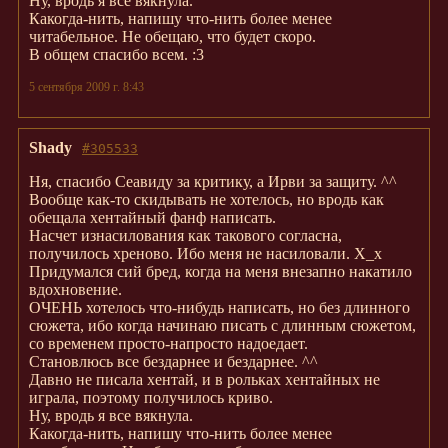
Ну, вродь я все вякнула.
Какогда-нить, напишу что-нить более менее
читабельное. Не обещаю, что будет скоро.
В общем спасибо всем. :3
5 сентября 2009 г. 8:43
Shady
#305533
Ня, спасибо Сеавиду за критику, а Ирви за защиту. ^^
Вообще как-то скидывать не хотелось, но вродь как
обещала хентайный фанф написать.
Насчет изнасилования как такового согласна,
получилось хреново. Ибо меня не насиловали. Х_х
Придумался сий бред, когда на меня внезапно накатило
вдохновение.
ОЧЕНЬ хотелось что-нибудь написать, но без длинного
сюжета, ибо когда начинаю писать с длинным сюжетом,
со временем просто-напросто надоедает.
Становлюсь все бездарнее и бездарнее. ^^
Давно не писала хентай, и в рольках хентайных не
играла, поэтому получилось криво.
Ну, вродь я все вякнула.
Какогда-нить, напишу что-нить более менее