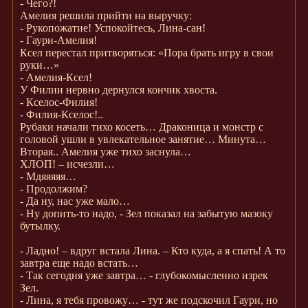
- Чего?!
Амелия решила прийти на выручку:
- Рукопожатие! Успокойтесь, Лина-сан!
- Гаури-Амелия!
Ксел перестал притворяться: «Пора брать игру в свои
руки…»
- Амелия-Ксел!
У Филии нервно дернулся кончик хвоста.
- Кселос-Филия!
- Филия-Кселос!..
Рубаки начали тихо косеть… Драконица и монстр с
головой ушли в увлекательное занятие… Минута…
Вторая.. Амелия уже тихо заснула…
ХЛОП! – исчезли…
- Мдяяяяя…
- Продолжим?
- Да ну, нас уже мало…
- Ну допить-то надо, - Зел показал на забытую мазоку
бутылку.
- Ладно! – вдруг встала Лина. – Кто куда, а я спать! А то
завтра еще надо встать…
- Так сегодня уже завтра… - глубокомысленно изрек
Зел.
- Лина, я тебя провожу… - тут же подскочил Гаури, но