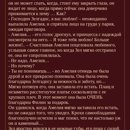
он не может спать, когда, стоит ему закрыть глаза, он
видит ее лицо, когда прямо сейчас она доверчиво
прижимается к нему … Как?
- Господин Зелгадис, я вас люблю! – неожиданно
выпалила Амелия, и спрятала лицо на груди у парня,
ожидая приговора.
- Амелия… - его голос дрогнул, и принцесса с надеждой
посмотрела на него. – Я тоже тебя люблю! Больше
жизни!.. – Счастливая Амелия поцеловала любимого,
услышав самое главное, но когда Зел мягко отстранил
ее, она не сопротивлялась.
- Не надо, Амелия…
- Но почему?
- Ты не понимаешь… - но Амелия отнюдь не была
дурой и все прекрасно понимала. Она была очень
благодарна Зелгадису за нежность и заботу, но…
Мягко потянув его, она заставила его встать. Плащ и
незаметно расстегнутое платье соскользнули с ее
хрупких плеч. В этот момент она была ОЧЕНЬ
благодарна Филии за подарок.
Он удивился, когда Амелия мягко заставила его встать,
но не ожидал того, что увидел. Крохи самообладания
благополучно исчезли и маг понял, что не настолько уж
он и каменный…
Зел яростно впился в ее нежные губы, его руки с силой