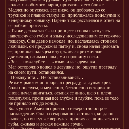
волосах любимого парня, притягивая его ближе.
Медленно опускаясь все ниже, он добрался до ее
трусиков и плавно стянул их, приближаясь поцелуями к
венериному холмику. Парень тихо рассмеялся в ответ на
ее робкие протесты:
- Ты же делала так? – и принцесса снова выгнулась
навстречу его губам и языку, исследовавшим ее горячую
пещерку. Она давно намокла, но, наслаждаясь стонами
любимой, он продолжил пытку и, снова начал целовать
ее, проникая пальцем внутрь, делая ритмичные
движения, сжимая пальцами горошину соска.
- Зел… пожалуйста… - взмолилась девушка.
Маг осторожно вошел в девушку, но, ощутив преграду
на своем пути, остановился.
- Пожалуйста… Не останавливайся…
Резким рывком он прорвал преграду, заглушая крик
боли поцелуем, и медленно, бесконечно осторожно
снова начал двигаться, осыпая ее лицо, шею и плечи
поцелуями, проникая все глубже и глубже, пока ее тело
не приняло его до конца.
Боль ушла и Амелия пронзило невероятно острое
наслаждение. Она разочарованно застонала, когда он
вышел, но он тут же вернулся, пронзая ее, впиваясь в ее
губы, сжимая и лаская нежные груди.