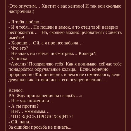
(Это опустим… Хватит с вас хентаю! И так вон сколько
настрочила!)
- Я тебя люблю…
- И я тебя… Но пошли в замок, а то отец твой наверно
беспокоится… - Нэ, сколько можно целоваться? Совесть
имейте!
- Хорошо… Ой, а я про нее забыла…
- Что это?
- Не знаю, но сейчас посмотрим… Кольца?!
- Записка.
«Амелия! Поздравляю тебя! Как я понимаю, сейчас тебе
понадобятся обручальные кольца... Если, конечно,
пророчество Филии верно, в чем я не сомневаюсь, ведь
девушки так готовились к его осуществлению…
Кселос.
P.S. Жду приглашения на свадьбу…»
- Нас уже поженили…
- А ты против?
- Нет… ммммммм…
- ЧТО ЗДЕСЬ ПРОИСХОДИТ?!
- Ой, папа...
За ошибки просьба не пинать...