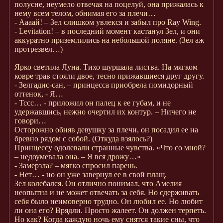
полусне, неумело отвечая на поцелуй, она прижалась к
нему всем телом, обнимая его за плечи…
- Аааай! – Зел слишком увлекся и забыл про Ray Wing.
- Levitation! – в последний момент кастанул Зел, и они
аккуратно приземлились на небольшой поляне. (Зел аж
протрезвел…)
Ярко светила Луна. Тихо шуршала листва. На мягком
ковре трав стояли двое, тесно прижавшиеся друг другу.
- Зелгадис-сан, – принцесса приобрела помидорный
оттенок, - Я…
- Тссс… - приложил он палец к ее губам, и не
удержавшись, нежно очертил их контур. – Ничего не
говори…
Осторожно обняв девушку за плечи, он посадил ее на
бревно рядом с собой. (Откуда взялось?)
Принцессу одолевали странные чувства. «Что со мной?
– недоумевала она. – Я вся дрожу…»
- Замерзла? – мягко спросил парень.
- Нет… - но он уже завернул ее в свой плащ.
Зел колебался. Он отлично понимал, что Амелия
неопытна и не может отвечать за себя. Но сдерживать
себя было неимоверно трудно. Он любил ее. Но любит
ли она его? Врядли. Просто жалеет. Он должен терпеть.
Но как? Когда каждую ночь ему снятся такие сны, что