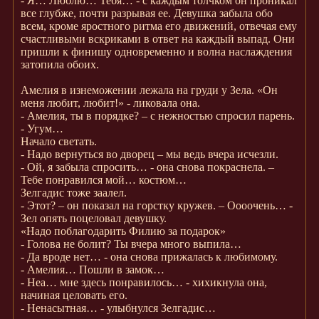
- Я… Люблю… Тебя… - с каждым толчком он проникал
все глубже, почти разрывая ее. Девушка забыла обо
всем, кроме яростного ритма его движений, отвечая ему
счастливыми вскриками в ответ на каждый выпад. Они
пришли к финишу одновременно и волна наслаждения
затопила обоих.
Амелия в изнеможении лежала на груди у Зела. «Он
меня любит, любит!» - ликовала она.
- Амелия, ты в порядке? – с нежностью спросил парень.
- Угум…
Начало светать.
- Надо вернуться во дворец – мы ведь вчера исчезли.
- Ой, я забыла спросить… - она снова покраснела. –
Тебе понравился мой… костюм…
Зелгадис тоже заалел.
- Этот? – он показал на горстку кружев. – Оооочень… -
Зел опять поцеловал девушку.
«Надо поблагодарить Филию за подарок»
- Голова не болит? Ты вчера много выпила…
- Да вроде нет… - она снова прижалась к любимому.
- Амелия… Пошли в замок…
- Неа… мне здесь понравилось… - хихикнула она,
начиная целовать его.
- Ненасытная… - улыбнулся Зелгадис…