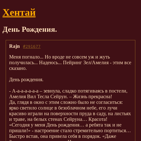
Хентай
День Рождения.
Rajn
#291677
Меня погнало... Но вроде не совсем уж и жуть
получилась... Надеюсь... Пейринг Зел/Амелия - этим все
сказано.
День рождения.
- А-а-а-а-а-а-а – зевнула, сладко потягиваясь в постели,
Амелия Вил Тесла Сейрун. – Жизнь прекрасна!
Да, глядя в окно с этим сложно было не согласиться:
ярко светило солнце в безоблачном небе, его лучи
красиво играли на поверхности пруда в саду, на листьях
и траве, на белых стенах Сейруна… Красота!
«Сегодня у меня День рождения… а ребята так и не
пришли!» - настроение стало стремительно портиться…
Быстро встав, она привела себя в порядок. «Даже