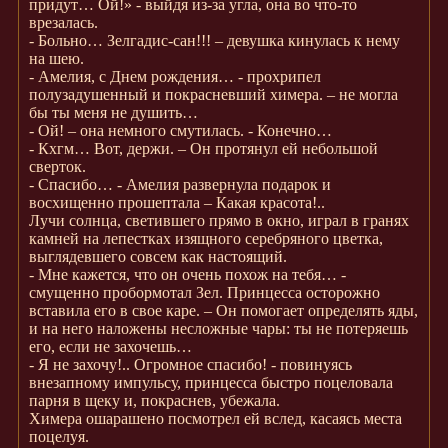
придут… Ой!» - выйдя из-за угла, она во что-то
врезалась.
- Больно… Зелгадис-сан!!! – девушка кинулась к нему
на шею.
- Амелия, с Днем рождения… - прохрипел
полузадушенный и покрасневший химера. – не могла
бы ты меня не душить…
- Ой! – она немного смутилась. - Конечно…
- Кхгм… Вот, держи. – Он протянул ей небольшой
сверток.
- Спасибо… - Амелия развернула подарок и
восхищенно прошептала – Какая красота!..
Лучи солнца, светившего прямо в окно, играл в гранях
камней на лепестках изящного серебряного цветка,
выглядевшего совсем как настоящий.
- Мне кажется, что он очень похож на тебя… -
смущенно пробормотал Зел. Принцесса осторожно
вставила его в свое каре. – Он помогает определять яды,
и на него наложены несложные чары: ты не потеряешь
его, если не захочешь…
- Я не захочу!.. Огромное спасибо! - повинуясь
внезапному импульсу, принцесса быстро поцеловала
парня в щеку и, покраснев, убежала.
Химера ошарашено посмотрел ей вслед, касаясь места
поцелуя.