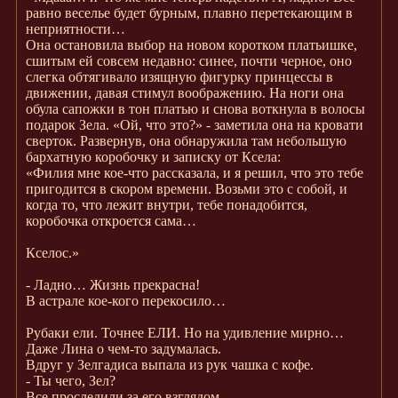
равно веселье будет бурным, плавно перетекающим в
неприятности…
Она остановила выбор на новом коротком платьишке,
сшитым ей совсем недавно: синее, почти черное, оно
слегка обтягивало изящную фигурку принцессы в
движении, давая стимул воображению. На ноги она
обула сапожки в тон платью и снова воткнула в волосы
подарок Зела. «Ой, что это?» - заметила она на кровати
сверток. Развернув, она обнаружила там небольшую
бархатную коробочку и записку от Ксела:
«Филия мне кое-что рассказала, и я решил, что это тебе
пригодится в скором времени. Возьми это с собой, и
когда то, что лежит внутри, тебе понадобится,
коробочка откроется сама…
Кселос.»
- Ладно… Жизнь прекрасна!
В астрале кое-кого перекосило…
Рубаки ели. Точнее ЕЛИ. Но на удивление мирно…
Даже Лина о чем-то задумалась.
Вдруг у Зелгадиса выпала из рук чашка с кофе.
- Ты чего, Зел?
Все проследили за его взглядом.