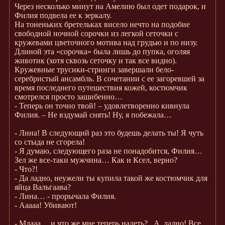
Через несколько минут на Амелию был одет подарок, и
Филия подвела ее к зеркалу.
На тоненьких бретельках висело нечто на подобие
свободной ночной сорочки из легкой сеточки с
кружевами цветочного мотива над грудью и по низу.
Длиной эта «сорочка» была лишь до пупка, оголяя
животик (хотя сквозь сеточку и так все видно).
Кружевные трусики-стринги завершали бело-
серебристый ансамбль. В сочетании с ее загоревшей за
время последнего путешествия кожей, костюмчик
смотрелся просто зашибенно…
- Теперь он точно твой! – удовлетворенно кивнула
Филия. – Не вздумай снять! Ну, я побежала…
- Лина! В следующий раз это будешь делать ты! Я чуть
со стыда не сгорела!
- Я думаю, следующего раза не понадобится, Филия…
Зел же все-таки мужчина… Как и Ксел, верно?
- Что?!
- Да ладно, неужели ты купила такой же костюмчик для
яйца Вальгаава?
- Лина… - прорычала Филия.
- Ааааа! Убивают!
- Мдааа… и что же мне теперь надеть?.. А, ладно! Все