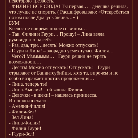
некоторою трезвость.
- ФИЛИЯ! ВСЕ СЮДА! Ты первая… - девушка решила,
что лучше не спорить. ( Расшифровываю: «Отскребаться
потом после Драгус Слейва…» )
БУМ!
Кселос не вовремя подлез с вином…
- Так, Филия и Гаури… Прошу! – Лина взяла
руководство на себя..
- Раз, два, три…десять! Можно отпускать!
- Гаури и Лина! – злорадно усмехнулась Филия…
- Чего?! Ммммммм… - Гаури решил не терять
возможность…
- Десять! Можно отпускать! Отпускать! – Гаури
отрывают от Бандитоубийцы, хотя та, впрочем и не
особо возражает против продолжения…
- Лина, теперь ты!
- Лина-Амелия! – объявила Филия.
- Девочки - в щеки! – нашлась принцесса.
И пошло-поехало…
- Амелия-Филия!
- Филия-Зел!
- Зел-Лина!
- Лина-Филия!
- Филия-Гаури!
- Гаури-Зел!