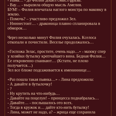
- Нама… - до Филии дошел смысл фразы.
- Вау… - выразила общую мысль Амелия.
БУМ! – Филия впечатала наглого монстра по маковку в
землю.
- Помочь? – участливо предложил Зел.
- Ннннестоит… - драконица плавно спланировала в
обморок…
Через несколько минут Филия очухалась. Кселоса
откопали и почистили. Веселье продолжалось…
«Госпожа Зелас, простите, очень надо…» - мазоку спер
у хозяйки бутылку крепчайшего вина. Бедная Филия…
Ее откровенно спаивают… (Кстати, не плохо
получается…)
Зел все ближе подсаживается к имениннице…
«Раз пошла такая пьянка…» - Лина предложила:
- А давайте в бутылочку!
- ?
- Ну крутить на что-нибудь…
- Давайте на поцелуи! – принцесса поднабралась…
- Давайте… - послышалось ото всех.
- Тогда в кружок и… дайте кто-нить бутылку!
- Лина, может не надо, а? – жрица еще сохранила