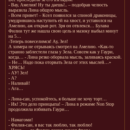
- Вау, Амелия! Ну ты даешь!.. – подобрав челюсть
выразила Лина общую мысль.
- Всем привет! – Ксел появился за спиной драконицы,
умудрившись наступить ей на хвост, и уставился на
Амелию, аж открыв рот. Зря он отвлекся… Булава
Филии тут же нашла свою цель и мазоку выбыл минут
на 5…
-Теперь повеселимся! Ау, Зел!
А химера не отрываясь смотрел на Амелию. «Как-то
странно заблестели глаза у Зела. Совсем как у Гаури,
когда… - Лина резко оборвала мысль, заливаясь краской.
– Не… Надо пока оторвать Зела от этих мыслей…»
ХРЯСЬ!
- АУ! Зел!
- А?
- Наливай!
- Ага…
- Лина-сан, успокойтесь, я больше не хочу торт…
- Ик! Это дело принцыпа! – Лина в режиме Non Stop
продолжила избивать Гаури…
- Намагоми!
- Филия-сан, я вас так люблю, так люблю!