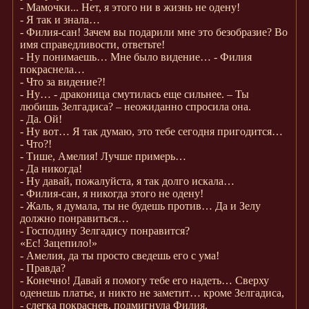
- Мамочки... Нет, я этого ни в жизнь не одену!
- Я так и знала…
- Филия-сан! Зачем вы подарили мне это безобразие? Во
имя справедливости, ответьте!
- Ну понимаешь… Мне было видение… - Филия
покраснела…
- Что за видение?!
- Ну… - драконица смутилась еще сильнее. – Ты
любишь Зелгадиса? – неожиданно спросила она.
- Да. Ой!
- Ну вот… Я так думаю, это тебе сегодня пригодится…
- Что?!
- Тише, Амелия! Лучше примерь…
- Да никогда!
- Ну давай, пожалуйста, я так долго искала…
- Филия-сан, я никогда этого не одену!
- Жаль, я думала, ты не будешь против… Да и Зелу
должно понравиться…
- Господину Зелгадису понравится?
«Ес! Зацепило!»
- Амелия, да ты просто сведешь его с ума!
- Правда?
- Конечно! Давай я помогу тебе его надеть… Сверху
оденешь платье, и никто не заметит… кроме Зелгадиса,
- слегка покраснев, подмигнула Филия.