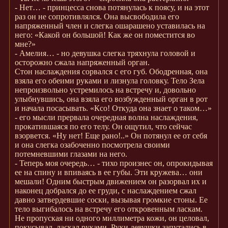
- Нет… - принцесса снова потянулась к поясу, и на этот
раз он не сопротивлялся. Она высвободила его
напряженный член и слегка ошарашено уставилась на
него: «Какой он большой! Как же он поместится во
мне?»
- Амелия… - но девушка слегка тряхнула головой и
осторожно сжала напряженный орган.
Стон наслаждения сорвался с его губ. Ободренная, она
взяла его обеими руками и лизнула головку. Тело Зела
непроизвольно устремилось на встречу и, довольно
улыбнувшись, она взяла его возбужденный орган в рот
и начала посасывать. «Ксо! Откуда она знает о таком…»
- его мысли прервала очередная волна наслаждения,
прокатившаяся по его телу. Он ощутил, что сейчас
взорвется. «Ну нет! Еще рано!..» Он потянул ее от себя
и она слегка озабоченно посмотрела своими
потемневшими глазами на него.
- Теперь моя очередь… - тихо произнес он, опрокидывая
ее на спину и впиваясь в ее губы. Эти кружева… они
мешали! Одним быстрым движением он разорвал их и
наконец добрался до ее груди, с наслаждением сжал
давно затвердевшие соски, вызывая громкие стоны. Ее
тело выгибалось на встречу его откровенным ласкам.
Не пропуская ни одного миллиметра кожи, он целовал,
покусывал, ласкал руками. Руки девушки запутались в