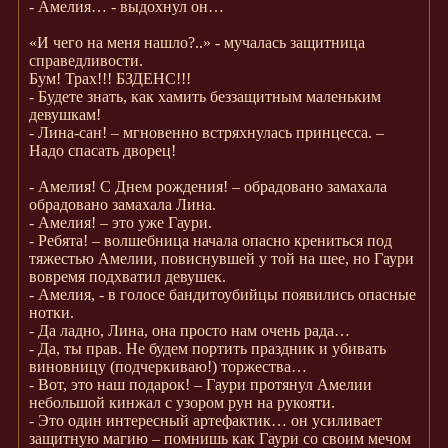
- Амелия… - выдохнул он…
«И чего на меня нашло?..» - мучалась защитница
справедливости.
Бум! Трах!!! БЗДЕНС!!!
- Будете знать, как хамить беззащитным маленьким
девушкам!
- Лина-сан! – мгновенно встряхнулась принцесса. –
Надо спасать дворец!
- Амелия! С Днем рождения! – обрадовано замахала
обрадовано замахала Лина.
- Амелия! – это уже Гаури.
- Ребята! – волшебница начала опасно крениться под
тяжестью Амелии, повиснувшей у той на шее, но Гаури
вовремя подхватил девушек.
- Амелия, - в голосе бандитоубийцы появились опасные
нотки.
- Да ладно, Лина, она просто нам очень рада…
- Да, ты прав. Не будем портить праздник и убивать
виновницу (подчеркиваю!) торжества…
- Вот, это наш подарок! – Гаури протянул Амелии
небольшой кинжал с узором рун на рукояти.
- Это один интересный артефактик… он усиливает
защитную магию – помнишь как Гаури со своим мечом