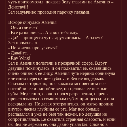
чуть притормозил, показав Зелу глазами на Амелию –
Действуй!
Зел задумчиво проводил парочку глазами.
Вскоре очнулась Амелия.
- Ой, а где все?
- Все разошлись… А я вот тебя жду.
- Да? – принцесса чуть зарумянилась. – А зачем?
Зел промолчал.
- Не хочешь прогуляться?
- Давайте…
- Ray Wing!
Зел и Амелия полетели в прозрачной сфере. Вдруг
девушка покачнулась, и он подхватил ее, оказавшись
очень близко к ее лицу. Амелия чуть нервно облизнула
внезапно пересохшие губы… и Зел не выдержал.
Сначала осторожно, но с каждым мгновением все
настойчивее и настойчивее, он целовал ее нежные
губы. Медленно, словно прося разрешения, парень
провел языком по сомкнутым губам принцессы, и она
раскрыла их. Не давая отстраниться, он мягко проник
внутрь, лаская глубины ее рта. Маг все больше
распалялся и уже не был так нежен, но девушка не
сопротивлялась. Ее охватила странная слабость, и если
бы Зел не держал ее, она давно упала бы. Словно в