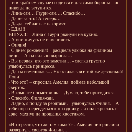
– и в крайнем случае сгодится и для самообороны – он
никогда не затупится.
- Лина-сан… Гаури-сан…. Спасибо…
- Да не за что! А теперь…
- Да-да, сейчас вас накормят…
- ЕДА!!!
ВШУХ!!! – Лина с Гаури рванули на кухню.
- А они ничуть не изменились…
- Филия!
- С днем рождения! – расцвела улыбка на филином
лице. – А ты сильно выросла…
- Вы первая, кто это заметил… - слегка грустно
улыбнулась принцесса.
- Да ты изменилась… Но осталась все той же девчонкой!
Лови!
- Что это? – спросила Амелия, поймав небольшой
сверток.
- В комнате посмотришь… Думаю, тебе пригодится…
- Спасибо, Филия-сан.
- Ладно, я пойду за ребятами, - улыбнулась Филия. – А
тебе пора переодеться к празднику, - и она скрылась в
арке, махнув на прощанье хвостиком.
«Интересно, что же там такое?» - Амелия нетерпеливо
развернула сверток Филии…