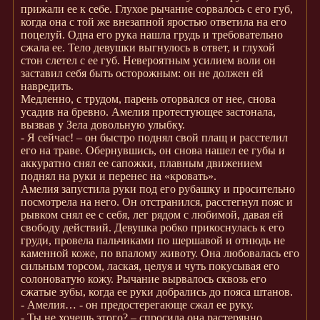
прижали ее к себе. Глухое рычание сорвалось с его губ,
когда она с той же внезапной яростью ответила на его
поцелуй. Одна его рука нашла грудь и требовательно
сжала ее. Тело девушки выгнулось в ответ, и глухой
стон слетел с ее губ. Невероятным усилием воли он
заставил себя быть осторожным: он не должен ей
навредить.
Медленно, с трудом, парень оторвался от нее, снова
усадив на бревно. Амелия протестующее застонала,
вызвав у Зела довольную улыбку.
- Я сейчас! – он быстро поднял свой плащ и расстелил
его на траве. Обернувшись, он снова нашел ее губы и
аккуратно снял ее сапожки, плавным движением
поднял на руки и перенес на «кровать».
Амелия запустила руки под его рубашку и просительно
посмотрела на него. Он отстранился, расстегнул пояс и
рывком снял ее с себя, лег рядом с любимой, давая ей
свободу действий. Девушка робко прикоснулась к его
груди, провела пальчиками по шершавой и отнюдь не
каменной коже, по впалому животу. Она любовалась его
сильным торсом, лаская, целуя и чуть покусывая его
солоноватую кожу. Рычание вырвалось сквозь его
сжатые зубы, когда ее руки добрались до пояса штанов.
- Амелия… - он предостерегающе сжал ее руку.
- Ты не хочешь этого? – спросила она растерянно.