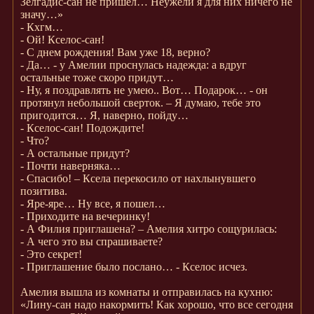
Зелгадис-сан не пришел… Неужели я для них ничего не
значу…»
- Кхгм…
- Ой! Кселос-сан!
- С днем рождения! Вам уже 18, верно?
- Да… - у Амелии проснулась надежда: а вдруг
остальные тоже скоро придут…
- Ну, я поздравлять не умею.. Вот… Подарок… - он
протянул небольшой сверток. – Я думаю, тебе это
пригодится… Я, наверно, пойду…
- Кселос-сан! Подождите!
- Что?
- А остальные придут?
- Почти наверняка…
- Спасибо! – Ксела перекосило от нахлынувшего
позитива.
- Яре-яре… Ну все, я пошел…
- Приходите на вечеринку!
- А Филия приглашена? – Амелия хитро сощурилась:
- А чего это вы спрашиваете?
- Это секрет!
- Приглашение было послано… - Кселос исчез.
Амелия вышла из комнаты и отправилась на кухню:
«Лину-сан надо накормить! Как хорошо, что все сегодня