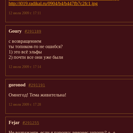
http://i019.radikal.ru/0904/b4/b447fb7c2fc1.jpg
12 июля 2009 г. 17:11
Goury
#291189
с возвращением
ты топиком-то не ошибся?
1) это всё эльфы
2) почти все они уже были
12 июля 2009 г. 17:14
goronod
#291191
Омнегод! Тема живительна!
12 июля 2009 г. 17:28
Fejar
#291255
Не возражаете, если я парочку демонес запощу? +_+