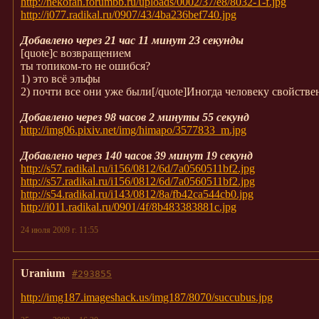
http://nekofan.forumbb.ru/uploads/0002/37/e8/8032-1-f.jpg
http://i077.radikal.ru/0907/43/4ba236bef740.jpg
Добавлено через 21 час 11 минут 23 секунды
[quote]с возвращением
ты топиком-то не ошибся?
1) это всё эльфы
2) почти все они уже были[/quote]Иногда человеку свойствен
Добавлено через 98 часов 2 минуты 55 секунд
http://img06.pixiv.net/img/himapo/3577833_m.jpg
Добавлено через 140 часов 39 минут 19 секунд
http://s57.radikal.ru/i156/0812/6d/7a0560511bf2.jpg
http://s57.radikal.ru/i156/0812/6d/7a0560511bf2.jpg
http://s54.radikal.ru/i143/0812/8a/fb42ca544cb0.jpg
http://i011.radikal.ru/0901/4f/8b483383881c.jpg
24 июля 2009 г. 11:55
Uranium
#293855
http://img187.imageshack.us/img187/8070/succubus.jpg