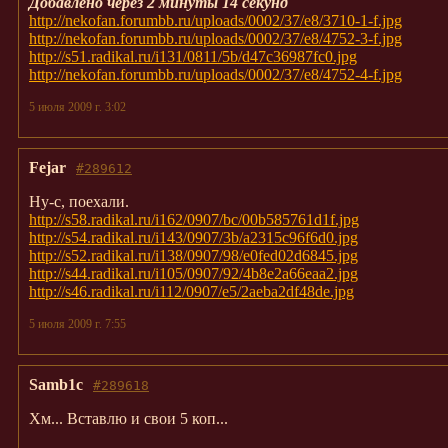
Добавлено через 2 минуты 14 секунд
http://nekofan.forumbb.ru/uploads/0002/37/e8/3710-1-f.jpg
http://nekofan.forumbb.ru/uploads/0002/37/e8/4752-3-f.jpg
http://s51.radikal.ru/i131/0811/5b/d47c36987fc0.jpg
http://nekofan.forumbb.ru/uploads/0002/37/e8/4752-4-f.jpg
5 июля 2009 г. 3:02
Fejar
#289612
Ну-с, поехали.
http://s58.radikal.ru/i162/0907/bc/00b585761d1f.jpg
http://s54.radikal.ru/i143/0907/3b/a2315c96f6d0.jpg
http://s52.radikal.ru/i138/0907/98/e0fed02d6845.jpg
http://s44.radikal.ru/i105/0907/92/4b8e2a66eaa2.jpg
http://s46.radikal.ru/i112/0907/e5/2aeba2df48de.jpg
5 июля 2009 г. 7:55
Samb1c
#289618
Хм... Вставлю и свои 5 коп...