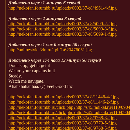
Добавлено через 1 минуту 6 секунд
http://nekofan.forumbb.ru/uploads/0002/37/e8/4961-4-f.jpg
Добавлено через 2 минуты 8 секунд
http://nekofan.forumbb.ru/uploads/0002/37/e8/5099-2-f.jpg
http://nekofan.forumbb.ru/uploads/0002/37/e8/5099-3-f.jpg
http://nekofan.forumbb.ru/uploads/0002/37/e8/5099-1-f.jpg
Добавлено через 1 час 0 минут 50 секунд
http://animestyle.3dn.ru/_ph/1/620476051.jpg
Добавлено через 174 часа 13 минут 56 секунд
Don't stop, get it, get it
We are your captains in it
Steady,
Watch me navigate,
Ahahahahahhaa. (с) Feel Good Inc
http://nekofan.forumbb.ru/uploads/0002/37/e8/11446-4-f.jpg
http://nekofan.forumbb.ru/uploads/0002/37/e8/11446-2-f.jpg
http://nekofan.forumbb.ru/click.php?http://s45.radikal.ru/i110/09
http://nekofan.forumbb.ru/click.php?http://s45.radikal.ru/i110/09
http://nekofan.forumbb.ru/uploads/0002/37/e8/9768-3-f.jpg
http://nekofan.forumbb.ru/uploads/0002/37/e8/9770-5-f.jpg
http://nekofan.forumbb.ru/uploads/0002/37/e8/9768-5-f.jpg