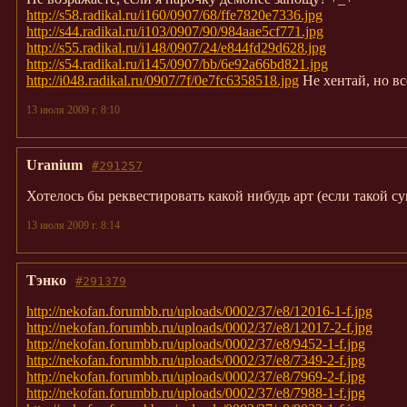
http://s58.radikal.ru/i160/0907/68/ffe7820e7336.jpg
http://s44.radikal.ru/i103/0907/90/984aae5cf771.jpg
http://s55.radikal.ru/i148/0907/24/e844fd29d628.jpg
http://s54.radikal.ru/i145/0907/bb/6e92a66bd821.jpg
http://i048.radikal.ru/0907/7f/0e7fc6358518.jpg
Не хентай, но вс
13 июля 2009 г. 8:10
Uranium
#291257
Хотелось бы реквестировать какой нибудь арт (если такой су
13 июля 2009 г. 8:14
Тэнко
#291379
http://nekofan.forumbb.ru/uploads/0002/37/e8/12016-1-f.jpg
http://nekofan.forumbb.ru/uploads/0002/37/e8/12017-2-f.jpg
http://nekofan.forumbb.ru/uploads/0002/37/e8/9452-1-f.jpg
http://nekofan.forumbb.ru/uploads/0002/37/e8/7349-2-f.jpg
http://nekofan.forumbb.ru/uploads/0002/37/e8/7969-2-f.jpg
http://nekofan.forumbb.ru/uploads/0002/37/e8/7988-1-f.jpg