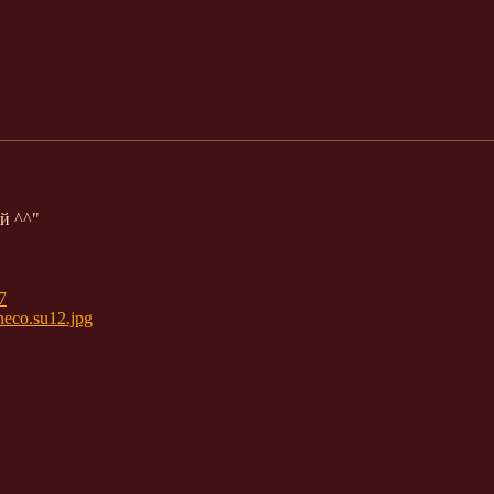
й ^^"
7
neco.su12.jpg