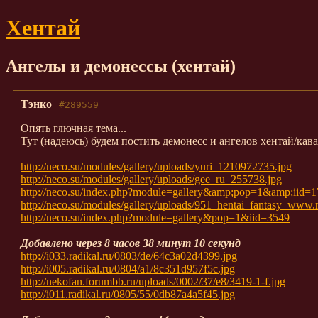
Хентай
Ангелы и демонессы (хентай)
Тэнко
#289559
Опять глючная тема...
Тут (надеюсь) будем постить демонесс и ангелов хентай/кава
http://neco.su/modules/gallery/uploads/yuri_1210972735.jpg
http://neco.su/modules/gallery/uploads/gee_ru_255738.jpg
http://neco.su/index.php?module=gallery&amp;pop=1&amp;iid=1
http://neco.su/modules/gallery/uploads/951_hentai_fantasy_www.
http://neco.su/index.php?module=gallery&pop=1&iid=3549
Добавлено через 8 часов 38 минут 10 секунд
http://i033.radikal.ru/0803/de/64c3a02d4399.jpg
http://i005.radikal.ru/0804/a1/8c351d957f5c.jpg
http://nekofan.forumbb.ru/uploads/0002/37/e8/3419-1-f.jpg
http://i011.radikal.ru/0805/55/0db87a4a5f45.jpg