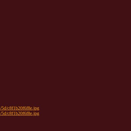
04/5d/c8f1b20f6f8e.jpg
04/5d/c8f1b20f6f8e.jpg