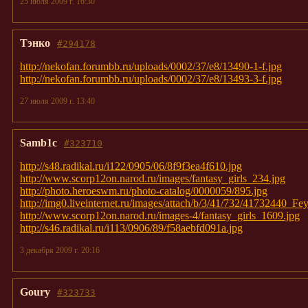
25 июля 2009 г. 16:30
Тэнко
#294178
http://nekofan.forumbb.ru/uploads/0002/37/e8/13490-1-f.jpg
http://nekofan.forumbb.ru/uploads/0002/37/e8/13493-3-f.jpg
27 июля 2009 г. 13:40
Samb1c
#323710
http://s48.radikal.ru/i122/0905/06/8f9f3ea4f610.jpg
http://www.scorp12on.narod.ru/images/fantasy_girls_234.jpg
http://photo.heroeswm.ru/photo-catalog/0000059/895.jpg
http://img0.liveinternet.ru/images/attach/b/3/41/732/41732440_Fe
http://www.scorp12on.narod.ru/images-4/fantasy_girls_1609.jpg
http://s46.radikal.ru/i113/0906/89/f58aebfd091a.jpg
3 декабря 2009 г. 20:16
Goury
#323733