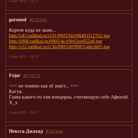
4 мая 2009 г. 16:23
goronod
#278169
Короче куда не знаю...
http://s43.radikal.ru/i101/0905/f4/e98401f127b2.jpg
http://i068.radikal.ru/0905/4c/e9e92ee052a8.jpg
http://s52.radikal.ru/i136/0905/df/9985148cdfd5.jpg
4 мая 2009 г. 16:29
Fejar
#278171
<<< не помню как её зовут... >>>
Кагуя.
Глава какого-то там концерна, считающую себе Афиной.
Х_х
4 мая 2009 г. 16:35
Нексса-Джахад
#281666