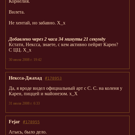
Корнелия.
Вилета.
Не хентай, но забавно. Х_х
Добавлено через 2 часа 34 минуты 21 секунду
Кстати, Нексса, знаете, с кем активно пейрят Карен?
С ЦЦ. Х_х
30 июля 2008 г. 19:42
Нексса-Джахад
#178953
Да, я вроде видел официальный арт с С. С. на коленя у
Карен, пиццей и майонезом. х_Х
31 июля 2008 г. 6:33
Fejar
#178955
Агысь, было дело.