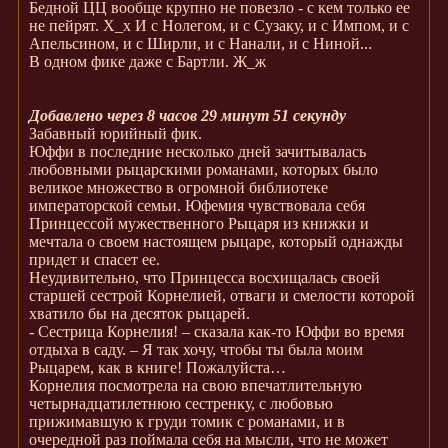
Бедной ЦЦ вообще крупно не повезло - с кем только ее
не пейрят. Х_х И с Нолегом, и с Сузаку, и с Импом, и с
Апельсином, и с Ширли, и с Нанали, и с Ниной...
В одном фике даже с Бартли. Ж_ж
Добавлено через 8 часов 29 минут 51 секунду
Забавный юрийный фик.
Юффи в последние несколько дней зачитывалась
любовными рыцарскими романами, которых было
великое множество в огромной библиотеке
императорской семьи. Юфемия чувствовала себя
Принцессой мужественного Рыцаря из книжки и
мечтала о своем настоящем рыцаре, который однажды
придет и спасет ее.
Неудивительно, что Принцесса восхищалась своей
старшей сестрой Корнелией, отваги и смелости которой
хватило бы на десяток рыцарей.
- Сестрица Корнелия! – сказала как-то Юффи во время
отдыха в саду. – Я так хочу, чтобы ты была моим
Рыцарем, как в книге! Пожалуйста…
Корнелия посмотрела на свою впечатлительную
четырнадцатилетнюю сестренку, с любовью
прижимавшую к груди томик с романами, и в
очередной раз поймала себя на мысли, что не может