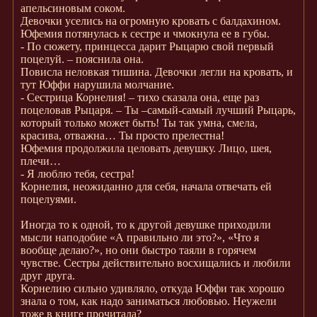
апельсиновым соком.
Девочки уселись на огромную кровать с балдахином.
Юфемия потянулась к сестре и чмокнула ее в губы.
- По сюжету, принцесса дарит Рыцарю свой первый
поцелуй. – пояснила она.
Повисла неловкая тишина. Девочки легли на кровать, и
тут Юффи нарушила молчание.
- Сестрица Корнелия! – тихо сказала она, еще раз
поцеловав Рыцаря. – Ты –самый-самый лучший Рыцарь,
который только может быть! Ты так умна, смела,
красива, отважна… Ты просто прелестна!
Юфемия продолжила целовать девушку. Лицо, шея,
плечи…
- Я люблю тебя, сестра!
Корнелия, неожиданно для себя, начала отвечать ей
поцелуями.
Иногда то к одной, то к другой девушке приходили
мысли наподобие «А правильно ли это?», «Что я
вообще делаю?», но они быстро таяли в горячем
чувстве. Сестры действительно восхищались и любили
друг друга.
Корнелию сильно удивляло, откуда Юффи так хорошо
знала о том, как надо заниматься любовью. Неужели
тоже в книге прочитала?