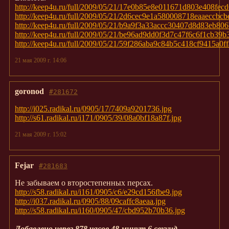
http://keep4u.ru/full/2009/05/21/17e0b85e8e011671d803e408fec
http://keep4u.ru/full/2009/05/21/2d6cec9e1a580008718eaaeccbcb
http://keep4u.ru/full/2009/05/21/b9a9f3a33accc30407d8d83eb806
http://keep4u.ru/full/2009/05/21/be96ad9dd0f3d7c47f6c6f1cb39b
http://keep4u.ru/full/2009/05/21/59f286aba9c84b5c418cf9415a0ff
21 мая 2009 г. 14:06
goronod
#281672
http://i025.radikal.ru/0905/17/7409a9201736.jpg
http://s61.radikal.ru/i171/0905/39/08a0bf18a87f.jpg
21 мая 2009 г. 15:02
Fejar
#281683
Не забываем о второстепенных персах.
http://s58.radikal.ru/i161/0905/c6/e29cd156fbe9.jpg
http://i037.radikal.ru/0905/88/09caffc8aeaa.jpg
http://s58.radikal.ru/i160/0905/47/cbd952b70b36.jpg
Добавлено через 878 часов 48 минут 6 секунд