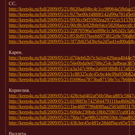
CC.
http://keep4u.ru/full/2009/05/21/8620aa94bc4c1cc98964a5fbfaa1
http://keep4u.ru/full/2009/05/21/927be00cf4888f142d99a78145e
http://keep4u.ru/full/2009/05/21/993fcc9d55992ea297252c51578
http://keep4u.ru/full/2009/05/21/90c8b3e82fbfe04ce5820faeecefc1
http://keep4u.ru/full/2009/05/21/22870596a5edff8e1c3e62d2c1a6
http://keep4u.ru/full/2009/05/21/853bf937beeb6973812e9e706dbf
http://keep4u.ru/full/2009/05/21/3f72b825d3bc6a2d5a41ed00afdb
Карен.
http://keep4u.ru/full/2009/05/21/d7f4eb62b7e3a1ee429aea4044e7
http://keep4u.ru/full/2009/05/21/56e0bda9e0708e254c3afbeae387
http://keep4u.ru/full/2009/05/21/a3a347c99be2a6693f8db117a825
http://keep4u.ru/full/2009/05/21/1c88325cdc45cbc44c09a950b82a
http://keep4u.ru/full/2009/05/21/f1696ea7873ba87158e7cc7b6bbf
Корнелия.
http://keep4u.ru/full/2009/05/21/428cbaf402af56b58aca885c5847a
http://keep4u.ru/full/2009/05/21/d198ff3e742584479111ba4b0e28
http://keep4u.ru/full/2009/05/21/1be48ff7799d089aa2583df8f317
http://keep4u.ru/full/2009/05/21/606de230bdc18bb259037ca9f1d
http://keep4u.ru/full/2009/05/21/78da17ae98b52fd9659dc1baa892
http://keep4u.ru/full/2009/05/21/43b3ee45e4ff1e28ddf9ace65e578
Виллета.