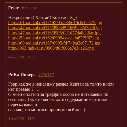
Fejar
#278150
Некрофилия! Хентай! Котгеас! Х_х
http://s61.radikal.ru/i171/0905/28/6619c0e0e675.jpg
http://s47.radikal.ru/i115/0905/89/de592c7d39a8.jpg
http://s47.radikal.ru/i116/0905/f2/1d77da8cb6ac.jpg
http://s58.radikal.ru/i162/0905/cc/edefa87f5f67.jpg
http://s60.radikal.ru/i167/0905/fd/74fca2c07172.jpg
http://i063.radikal.ru/0905/d6/f666a7e34a26.jpg
4 мая 2009 г. 15:27
РиКа Инверс
#278157
Гррр,как же я ненавижу раздел Хентай за то,что в нём
нет превью Т_Т
С моей оплатой за траффик особо не потыкаешь по
ссылкам. Так что вы бы хоть содержание картинок
пересказывали
(я знаю,что многого прошу,но всё же...)
4 мая 2009 г. 15:54