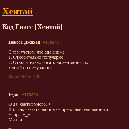
Хентай
Код Гиасс [Хентай]
Нексса-Джахад
#178843
С тем учетом, что сие аниме:
1. Относительно популярно.
2. Относительно богато на хентайность.
хентай по нему много
30 июля 2008 г. 16:55
Fejar
#178850
О да, хентая много. +_+
Вот, так сказать, любимые представители данного
жанра. +_+
Милли.