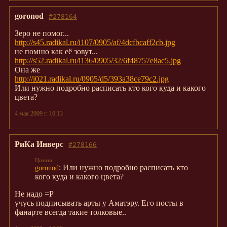
goronod
#278164
Зеро не помог...
http://s45.radikal.ru/i107/0905/af/4dcfbcaff2cb.jpg
не помню как её зовут...
http://s52.radikal.ru/i136/0905/32/6f48757e8ac5.jpg
Она же
http://i021.radikal.ru/0905/d5/393a38ce79c2.jpg
Или нужно подробно расписать кто кого куда и какого
цвета?
4 мая 2009 г. 16:13
РиКа Инверс
#278166
: Или нужно подробно расписать кто
goronod
кого куда и какого цвета?
Не надо =Р
учусь подписывать арты у Аматэру. Его посты в
фанарте всегда такие толковые..