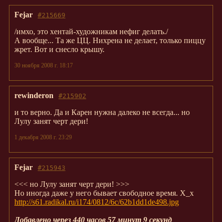
Fejar
#215669
/имхо, это хентай-художникам нефиг делать./
А вообще... Та же ЦЦ. Нихрена не делает, только пиццу
жрет. Вот и снесло крышу.
30 ноября 2008 г. 18:17
rewinderon
#215902
и то верно. Да и Карен нужна далеко не всегда... но
Лулу занят черт дери!
1 декабря 2008 г. 23:29
Fejar
#215943
<<< но Лулу занят черт дери! >>>
Но иногда даже у него бывает свободное время. Х_х
http://s61.radikal.ru/i174/0812/6c/62b1dd1de498.jpg
Добавлено через 440 часов 57 минут 9 секунд