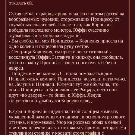
отказать ей.
Сухая ветка, играющая роль меча, со свистом рассекала
воображаемых чудовищ, стороживших Принцессу от
случайных спасителей. После того, как Корнелия
победила последнего монстра, Юффи счастливо
заулыбалась и захлопала в ладоши.
- Вы свободны, моя Принцесса. – Корнелия присела на
одно колено и поцеловала руку сестре.
- Сестрица Корнелия, ты просто восхитительна! -
воскликнула Юффи. Заглянув в книжку, она сообщила,
что по сюжету Принцесса зовет спасителя к себе во
дворец.
- Пойдем в мою комнату! – и она помчалась в дом.
Направляясь к комнате Принцессы, девушки наткнулись
на Лелуша и Наннали. Юфемия тут же объявила, что
она – Принцесса, а Корнелия – ее Рыцарь, и что они
идут «во дворец» - то бишь, к Юффи. Лелуш
сочувственно улыбнулся Корнели вслед.
Юффи и Корнелия сидели залитой солнцем комнате,
украшенной различными тканями, в основном розового
оттенка, и кружевами. Узор на розовых обоях в белый
цветочек перекликался с похожим узором на шторах. На
стеклянном столике у кровати стоял графин с