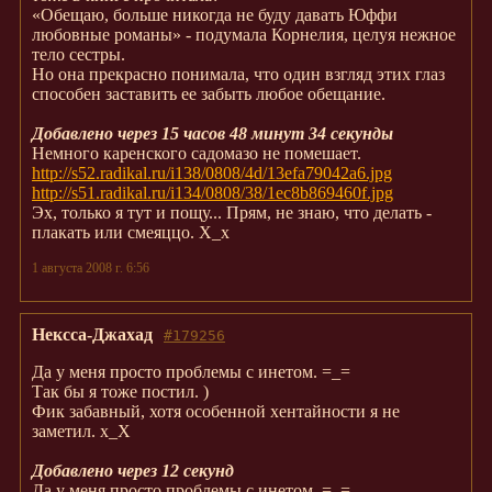
«Обещаю, больше никогда не буду давать Юффи
любовные романы» - подумала Корнелия, целуя нежное
тело сестры.
Но она прекрасно понимала, что один взгляд этих глаз
способен заставить ее забыть любое обещание.
Добавлено через 15 часов 48 минут 34 секунды
Немного каренского садомазо не помешает.
http://s52.radikal.ru/i138/0808/4d/13efa79042a6.jpg
http://s51.radikal.ru/i134/0808/38/1ec8b869460f.jpg
Эх, только я тут и пощу... Прям, не знаю, что делать -
плакать или смеяццо. Х_х
1 августа 2008 г. 6:56
Нексса-Джахад
#179256
Да у меня просто проблемы с инетом. =_=
Так бы я тоже постил. )
Фик забавный, хотя особенной хентайности я не
заметил. х_Х
Добавлено через 12 секунд
Да у меня просто проблемы с инетом. =_=