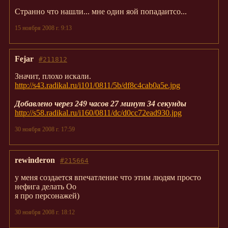
Странно что нашли... мне один яой попадаитсо...
15 ноября 2008 г. 9:13
Fejar
#211812
Значит, плохо искали.
http://s43.radikal.ru/i101/0811/5b/df8c4cab0a5e.jpg
Добавлено через 249 часов 27 минут 34 секунды
http://s58.radikal.ru/i160/0811/dc/d0cc72ead930.jpg
30 ноября 2008 г. 17:59
rewinderon
#215664
у меня создается впечатление что этим людям просто
нефига делать Оо
я про персонажей)
30 ноября 2008 г. 18:12