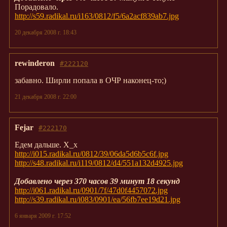
Порадовало.
http://s59.radikal.ru/i163/0812/f5/6a2acf839ab7.jpg
20 декабря 2008 г. 18:43
rewinderon
#222120
забавно. Ширли попала в ОЧР наконец-то;)
21 декабря 2008 г. 22:00
Fejar
#222170
Едем дальше. Х_х
http://i015.radikal.ru/0812/39/06da5d6b5c6f.jpg
http://s48.radikal.ru/i119/0812/d4/551a132d4925.jpg
Добавлено через 370 часов 39 минут 18 секунд
http://i061.radikal.ru/0901/7f/47d0f4457072.jpg
http://s39.radikal.ru/i083/0901/ea/56fb7ee19d21.jpg
6 января 2009 г. 17:52