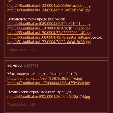
Ап.
http://s48.radikal.ru/i122/0904/a5/552dd1aa6da0.jpg
http://s49.radikal.ru/i124/0904/69/b3ad5745fe48.jpg
Наконец-то тема вроде как ожила...
http://s40.radikal.ru/i089/0904/d5/1f0a891001dd.jpg
http://s45.radikal.ru/i110/0904/3e/97b7fb71723d.jpg
http://s55.radikal.ru/i150/0904/52/d7787239de49.jpg
http://s60.radikal.ru/i168/0904/49/79fe2e027ad6.jpg
Хе-хе.
http://s51.radikal.ru/i132/0904/70/22cda3418c38.jpg
7 апреля 2009 г. 15:21
goronod
#265708
Моя поддержит вас, за объяны не бить))
http://i080.radikal.ru/0904/1f/87fc38fe177e.jpg
http://s47.radikal.ru/i117/0904/f4/bb6c475b98c0.jpg
Неэпически огромный календарь, да
http://s42.radikal.ru/i095/0904/36/565e5fa8a174.jpg
7 апреля 2009 г. 16:07