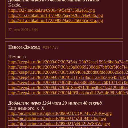
Какбе.
http://i027.radikal.ru/0906/49/5efd73582e61.jpg
http://s55.radikal.ru/i147/0906/6a/d92637ebe086.jpg
http://s61.radikal.ru/i172/0906/9a/2a2b6065d31a.jpg
27 июня 2009 г. 8:04
Нексса-Джахад
#294713
Немного.
http://keep4u.ru/full/2009/07/30/5f54a123b32eac1593e6bd8a74cf
http://keep4u.ru/full/2009/07/30/ac3a08969238dd67bff92f5f6c7f4
http://keep4u.ru/full/2009/07/30/c3909f68a2b8db8fdd800626de3
http://keep4u.ru/full/2009/07/30/813115128ac112adb56e6457a45
http://keep4u.ru/full/2009/07/30/4f95b23485469cac760107181c0
http://keep4u.ru/full/2009/07/30/418be8312fbbe4b871a4129dd0e
http://keep4u.ru/full/2009/07/30/d4f99be8abcdb12a5bf6f8b5d0fc
Добавлено через 1264 часа 29 минут 40 секунд
Еще немного. х_Х
http://pic.ipicture.ru/uploads/090921/CQCMU726Rw.jpg
http://pic.ipicture.ru/uploads/090921/5ZtL945Clo.jpeg
http://pic.ipicture.ru/uploads/090921/yNft2LWSSW.jpeg