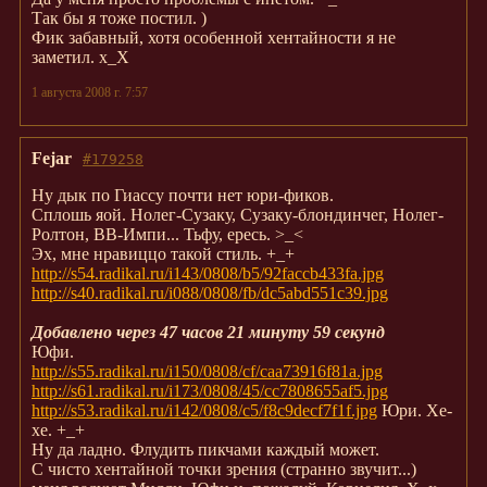
Так бы я тоже постил. )
Фик забавный, хотя особенной хентайности я не
заметил. х_Х
1 августа 2008 г. 7:57
Fejar
#179258
Ну дык по Гиассу почти нет юри-фиков.
Сплошь яой. Нолег-Сузаку, Сузаку-блондинчег, Нолег-
Ролтон, ВВ-Импи... Тьфу, ересь. >_<
Эх, мне нравиццо такой стиль. +_+
http://s54.radikal.ru/i143/0808/b5/92faccb433fa.jpg
http://s40.radikal.ru/i088/0808/fb/dc5abd551c39.jpg
Добавлено через 47 часов 21 минуту 59 секунд
Юфи.
http://s55.radikal.ru/i150/0808/cf/caa73916f81a.jpg
http://s61.radikal.ru/i173/0808/45/cc7808655af5.jpg
http://s53.radikal.ru/i142/0808/c5/f8c9decf7f1f.jpg
Юри. Хе-
хе. +_+
Ну да ладно. Флудить пикчами каждый может.
С чисто хентайной точки зрения (странно звучит...)