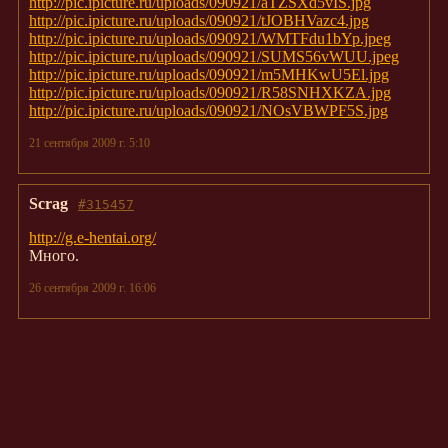
http://pic.ipicture.ru/uploads/090921/aTZSXd5vIS.jpg
http://pic.ipicture.ru/uploads/090921/tJOBHVazc4.jpg
http://pic.ipicture.ru/uploads/090921/WMTFdu1bYp.jpeg
http://pic.ipicture.ru/uploads/090921/SUMS56vWUU.jpeg
http://pic.ipicture.ru/uploads/090921/m5MHKwU5El.jpg
http://pic.ipicture.ru/uploads/090921/R58SNHXKZA.jpg
http://pic.ipicture.ru/uploads/090921/NOsVBWPF5S.jpg
21 сентября 2009 г. 5:10
Scrag
#315457
http://g.e-hentai.org/
Много.
26 сентября 2009 г. 16:06