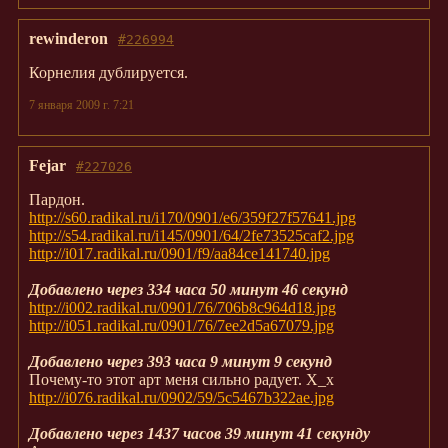
rewinderon
#226994
Корнелия дублируется.
7 января 2009 г. 7:21
Fejar
#227026
Пардон.
http://s60.radikal.ru/i170/0901/e6/359f27f57641.jpg
http://s54.radikal.ru/i145/0901/64/2fe73525caf2.jpg
http://i017.radikal.ru/0901/f9/aa84ce141740.jpg
Добавлено через 334 часа 50 минут 46 секунд
http://i002.radikal.ru/0901/76/706b8c964d18.jpg
http://i051.radikal.ru/0901/76/7ee2d5a67079.jpg
Добавлено через 393 часа 9 минут 9 секунд
Почему-то этот арт меня сильно радует. Х_х
http://i076.radikal.ru/0902/59/5c5467b322ae.jpg
Добавлено через 1437 часов 39 минут 41 секунду