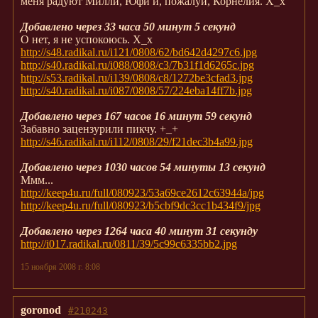
меня радуют Милли, Юфи и, пожалуй, Корнелия. Х_х
Добавлено через 33 часа 50 минут 5 секунд
О нет, я не успокоюсь. Х_х
http://s48.radikal.ru/i121/0808/62/bd642d4297c6.jpg
http://s40.radikal.ru/i088/0808/c3/7b31f1d6265c.jpg
http://s53.radikal.ru/i139/0808/c8/1272be3cfad3.jpg
http://s40.radikal.ru/i087/0808/57/224eba14ff7b.jpg
Добавлено через 167 часов 16 минут 59 секунд
Забавно зацензурили пикчу. +_+
http://s46.radikal.ru/i112/0808/29/f21dec3b4a99.jpg
Добавлено через 1030 часов 54 минуты 13 секунд
Ммм...
http://keep4u.ru/full/080923/53a69ce2612c63944a/jpg
http://keep4u.ru/full/080923/b5cbf9dc3cc1b434f9/jpg
Добавлено через 1264 часа 40 минут 31 секунду
http://i017.radikal.ru/0811/39/5c99c6335bb2.jpg
15 ноября 2008 г. 8:08
goronod
#210243