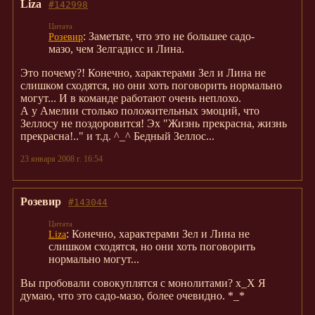
Liza
#142998
: Заметьте, что это не большее садо-
Розевир
мазо, чем Зелгадисс и Лина.
Это почему?! Конечно, характерами Зел и Лина не
слишком сходятся, но они хоть поговорить нормально
могут... И в команде работают очень неплохо.
А у Амелии столько положительных эмоций, что
Зеллосу не поздоровится! Эх "Жизнь прекрасна, жизнь
прекрасна!.." и т.д. ^_^ Бедный Зеллос...
23 января 2008 г. 16:54
Розевир
#143044
: Конечно, характерами Зел и Лина не
Liza
слишком сходятся, но они хоть поговорить
нормально могут...
Вы пробовали совокуплятся с монолитами? x_X Я
думаю, что это садо-мазо, более очевидно. *_*