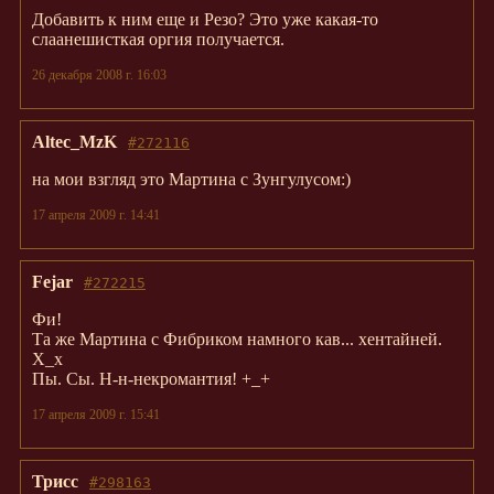
Добавить к ним еще и Резо? Это уже какая-то
слаанешисткая оргия получается.
26 декабря 2008 г. 16:03
Altec_MzK
#272116
на мои взгляд это Мартина с Зунгулусом:)
17 апреля 2009 г. 14:41
Fejar
#272215
Фи!
Та же Мартина с Фибриком намного кав... хентайней.
Х_х
Пы. Сы. Н-н-некромантия! +_+
17 апреля 2009 г. 15:41
Трисс
#298163