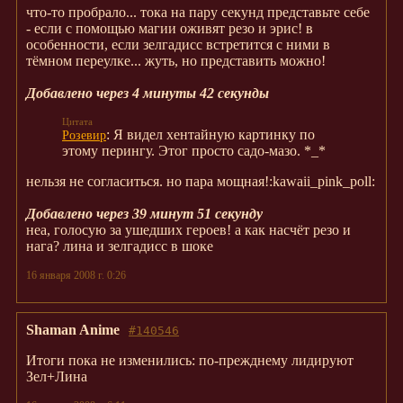
что-то пробрало... тока на пару секунд представьте себе
- если с помощью магии оживят резо и эрис! в
особенности, если зелгадисс встретится с ними в
тёмном переулке... жуть, но представить можно!
Добавлено через 4 минуты 42 секунды
: Я видел хентайную картинку по
Розевир
этому перингу. Этог просто садо-мазо. *_*
нельзя не согласиться. но пара мощная!:kawaii_pink_poll:
Добавлено через 39 минут 51 секунду
неа, голосую за ушедших героев! а как насчёт резо и
нага? лина и зелгадисс в шоке
16 января 2008 г. 0:26
Shaman Anime
#140546
Итоги пока не изменились: по-прежднему лидируют
Зел+Лина