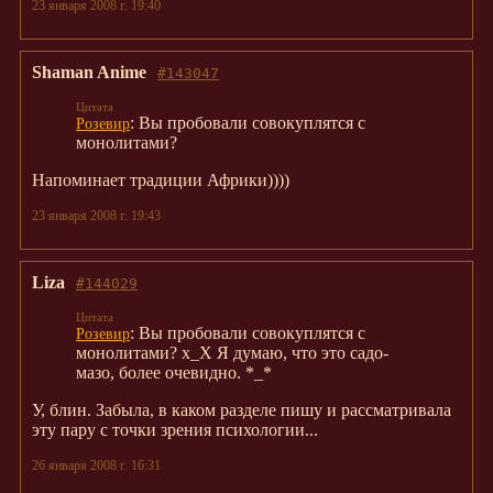
23 января 2008 г. 19:40
Shaman Anime
#143047
: Вы пробовали совокуплятся с
Розевир
монолитами?
Напоминает традиции Африки))))
23 января 2008 г. 19:43
Liza
#144029
: Вы пробовали совокуплятся с
Розевир
монолитами? x_X Я думаю, что это садо-
мазо, более очевидно. *_*
У, блин. Забыла, в каком разделе пишу и рассматривала
эту пару с точки зрения психологии...
26 января 2008 г. 16:31