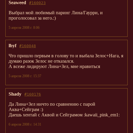
Seaweed
#160023
Выбрал мой любимый паринг Лина/Гаурри, и
проголосовал за него.:)
5 апреля 2008 г. 8:06
lbyf
#160048
Что пришло первым в голову то и выбала Зелос+Нага, я
думаю разок Зелос не отказался.
А всеже лидируют Лина+Зел, мне нравиться
5 апреля 2008 г. 15:37
Shady
#160176
Да Лина+Зел ничто по сравнению с парой
Аква+Сейграм :)
Даешь хентай с Аквой и Сейграмом :kawaii_pink_em1:
6 апреля 2008 г. 14:31