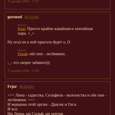
25 декабря 2008 г. 17:02
goronod
#223392
: Просто крайне кавайная и хентайная
Fejar
пара. +_+
Ну ога) он к ней прыгать будет о_О
: обе они - лесбиянки.
Eligah
-_- это скорее забавно)))
25 декабря 2008 г. 17:03
Fejar
#223393
<<< Лина - садистка, Сильфиль - мазохистка и обе они -
лесбиянки. >>>
И вершина этой оргии - Драгик и Гига.
И все.
Ни Лины, ни Сильф, ни хентая.