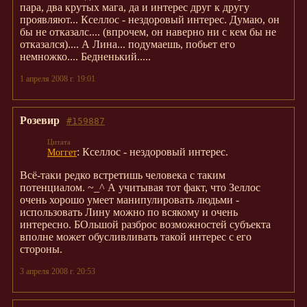
пара, два крутых мага, да и интерес друг к другу
проявляют... Кселлос - нездоровый интерес. Думаю, он
бы не отказалс.... (впрочем, он наверно ни с кем бы не
отказался).... А Лина... подумаешь, побьет его
немножко.... Бедненький.....
1 апреля 2008 г. 19:01
Розевир
#159887
: Кселлос - нездоровый интерес.
Моггет
Всё-таки редко встретишь человека с таким
потенциалом. ~_^ А учитывая тот факт, что Зеллос
очень хорошо умеет манипулировать людьми -
использовать Лину можно по всякому и очень
интересно. БОльшой разброс возможностей субъекта
вполне может обусливливать такой интерес с его
стороны.
3 апреля 2008 г. 20:53