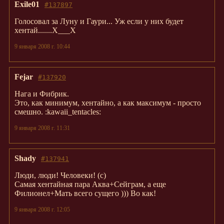
Exile01
#137897
Голосовал за Луну и Гаури... Уж если у них будет
хентай.......Х___Х
9 января 2008 г. 10:44
Fejar
#137920
Нага и Фибрик.
Это, как минимум, хентайно, а как максимум - просто
смешно. :kawaii_tentacles:
9 января 2008 г. 11:31
Shady
#137941
Люди, люди! Человеки! (с)
Самая хентайная пара Аква+Сейграм, а еще
Филионел+Мать всего сущего ))) Во как!
9 января 2008 г. 12:05