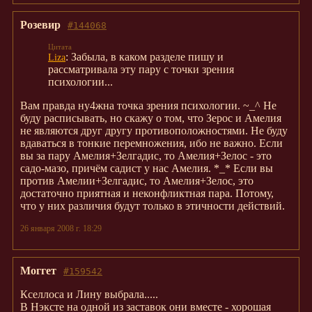
Розевир
#144068
: Забыла, в каком разделе пишу и
Liza
рассматривала эту пару с точки зрения
психологии...
Вам правда ну4жна точка зрения психологии. ~_^ Не
буду расписывать, но скажу о том, что Зерос и Амелия
не являются друг другу противоположностями. Не буду
вдаваться в тонкие перемножения, ибо не важно. Если
вы за пару Амелия+Зелгадис, то Амелия+Зелос - это
садо-мазо, причём садист у нас Амелия. *_* Если вы
против Амелии+Зелгадис, то Амелия+Зелос, это
достаточно приятная и неконфликтная пара. Потому,
что у них различия будут только в этичности действий.
26 января 2008 г. 18:29
Моггет
#159542
Кселлоса и Лину выбрала.....
В Нэксте на одной из заставок они вместе - хорошая