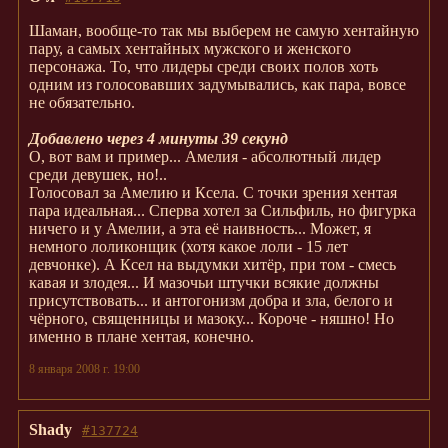
Шаман, вообще-то так мы выберем не самую хентайную
пару, а самых хентайных мужского и женского
персонажа. То, что лидеры среди своих полов хоть
одним из голосовавших задумывались, как пара, вовсе
не обязательно.
Добавлено через 4 минуты 39 секунд
О, вот вам и пример... Амелия - абсолютный лидер
среди девушек, но!..
Голосовал за Амелию и Ксела. С точки зрения хентая
пара идеальная... Сперва хотел за Сильфиль, но фигурка
ничего и у Амелии, а эта её наивность... Может, я
немного лоликонщик (хотя какое лоли - 15 лет
девчонке). А Ксел на выдумки хитёр, при том - смесь
кавая и злодея... И мазочьи штучки всякие должны
присутствовать... и антогонизм добра и зла, белого и
чёрного, священницы и мазоку... Короче - няшно! Но
именно в плане хентая, конечно.
8 января 2008 г. 19:00
Shady
#137724