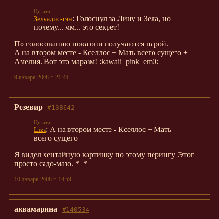
: Голоснул за Лину и Зела, но
Зелуадис-сан
почему... мм... это секрет!
По голосованию пока они получаются парой.
А на втором месте - Кселлос + Мать всего сущего +
Амелия. Вот это маразм! :kawaii_pink_em0:
9 января 2008 г. 21:46
Розевир
#138642
: А на втором месте - Кселлос + Мать
Liza
всего сущего
Я видел хентайную картинку по этому перингу. Этог
просто садо-мазо. *_*
10 января 2008 г. 14:59
аквамарина
#140534