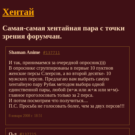
Хентай
Самая-самая хентайная пара с точки
зрения форумчан.
Shaman Anime
#137711
И так, принимаемся за очередной опросник))))
В опроснике сгруппированы в первые 10 пуктнов
женские персы Слеерсов, а во второй десятке- 10
мужских персов. Предлагаю вам выбрать самую
хентайную пару Рубак методом выбора одной
единственной пары, любой (м+ж или ж+ж или м+м)-
главное проголосовать только за 2 перса.
И потом посмотрим что получиться....
П.С. Просьба не голосовать более, чем за двух персов!!!
8 января 2008 г. 18:51
О-л
#137715