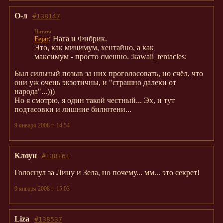
О-л
#138147
: Нага и Фибрик.
Fejar
Это, как минимум, хентайно, а как
максимум - просто смешно. :kawaii_tentacles:
Был сильный позыв за них проголосовать, но счёл, что
они уж очень экзотичны, и "страшно далеки от
народа"...)))
Но я смотрю, я один такой честный... Эх, и тут
подтасовки и лишние билютени...
9 января 2008 г. 14:54
Клоун
#138161
Голоснул за Лину и Зела, но почему... мм... это секрет!
9 января 2008 г. 15:03
Liza
#138537