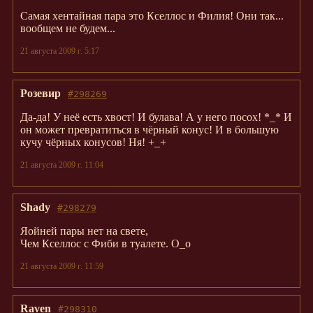
Самая хентайная пара это Кселлос и Филия! Они так...
вообщем не будем...
21 августа 2009 г. 5:17
Розевир
#298269
Да-да! У неё есть хвост! И булава! А у него посох! *_* И
он может превратиться в чёрный конус! И в большую
кучу чёрных конусов! Ня! +_+
21 августа 2009 г. 11:04
Shady
#298279
Яойней пары нет на свете,
Чем Кселлос с Фиби в туалете. О_о
21 августа 2009 г. 11:59
Raven
#298310