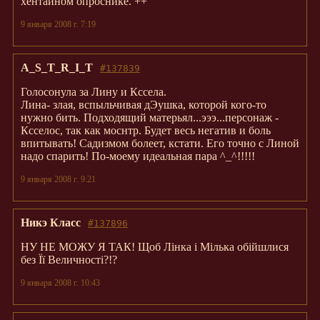
хентайном опроснике. ++
9 января 2008 г. 7:19
A_S_T_R_I_T
#137839
Голосонула за Лину и Кссела.
Лина- злая, вспыльчивая дЭушка, которой кого-то
нужно бить. Подходящий матерьял...эээ...персонаж -
Ксселос, так как моснтр. Будет весь негатив и боль
впитывать! Садизмом болеет, кстати. Его точно с Линой
надо спарить! По-моему идеальная пара ^_^!!!!!
9 января 2008 г. 9:21
Никэ Класс
#137896
НУ НЕ МОЖУ Я ТАК! Щоб Лінка і Мілька обійшлися
без Її Величності?!?
9 января 2008 г. 10:43