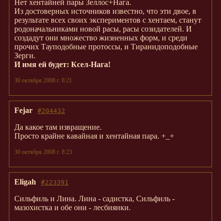
Нет хентайней пары Зеллос+Нага.
Из достоверных источников известно, что эти двое, в
результате всех своих экспериментов с хентаем, станут
родоначальниками новой расы, расы созидателей. И
создадут они множество жизненных форм, и среди
прочих Тауподобные протоссы, и Тиранидоподобные
Зерги.
И имя ей будет: Ксел-Нага!
30 октября 2008 г. 8:21
Fejar
#204432
Да какое там извращение.
Просто крайне кавайная и хентайная пара. +_+
30 октября 2008 г. 8:23
Eligah
#223391
Сильфиль и Лина. Лина - садистка, Сильфиль -
мазохистка и обе они - лесбиянки.