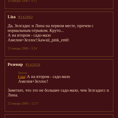
16 января 2008 г. 6:11
Liza
#142892
Да, Зелгадис и Лина на первом месте, причем с
нормальным отрывом. Круто...
А на втором - садо-мазо
Амелия+Зеллос!:kawaii_pink_em0:
23 января 2008 г. 9:24
Розевир
#142916
: А на втором - садо-мазо
Liza
Амелия+Зеллос!
Заметьте, что это не большее садо-мазо, чем Зелгадисс и
Лина.
23 января 2008 г. 12:17