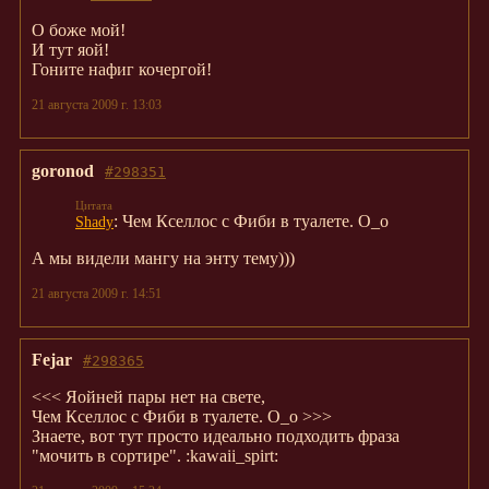
О боже мой!
И тут яой!
Гоните нафиг кочергой!
21 августа 2009 г. 13:03
goronod
#298351
: Чем Кселлос с Фиби в туалете. О_о
Shady
А мы видели мангу на энту тему)))
21 августа 2009 г. 14:51
Fejar
#298365
<<< Яойней пары нет на свете,
Чем Кселлос с Фиби в туалете. О_о >>>
Знаете, вот тут просто идеально подходить фраза
"мочить в сортире". :kawaii_spirt: