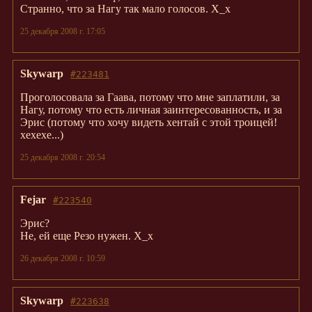
Странно, что за Нагу так мало голосов. Х_х
25 декабря 2008 г. 17:05
Skywarp
#223481
Проголосовала за Гаава, потому что мне заплатили, за
Нагу, потому что есть личная заинтересованность, и за
Эрис (потому что хочу видеть хентай с этой троицей!
хехехе...)
25 декабря 2008 г. 20:54
Fejar
#223540
Эрис?
Не, ей еще Резо нужен. Х_х
26 декабря 2008 г. 10:59
Skywarp
#223638