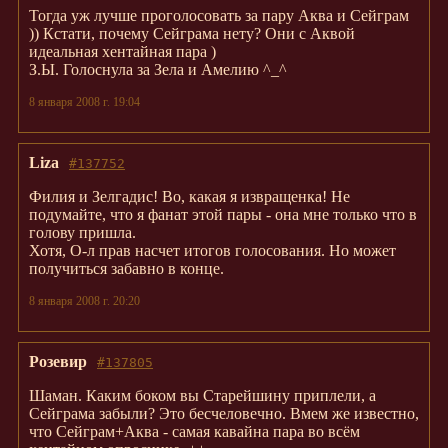
Тогда уж лучше проголосовать за пару Аква и Сейграм
)) Кстати, почему Сейграма нету? Они с Аквой
идеальная хентайная пара )
З.Ы. Голоснула за Зела и Амелию ^_^
8 января 2008 г. 19:04
Liza
#137752
Филия и Зелгадис! Во, какая я извращенка! Не
подумайте, что я фанат этой пары - она мне только что в
голову пришла.
Хотя, О-л прав насчет итогов голосования. Но может
получиться забавно в конце.
8 января 2008 г. 20:20
Розевир
#137805
Шаман. Каким боком вы Старейшину приплели, а
Сейграма забыли? Это бесчеловечно. Вмем же известно,
что Сейграм+Аква - самая кавайна пара во всём