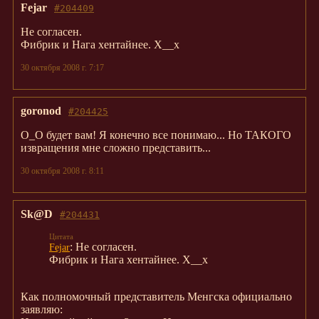
Fejar
#204409
Не согласен.
Фибрик и Нага хентайнее. Х__х
30 октября 2008 г. 7:17
goronod
#204425
О_О будет вам! Я конечно все понимаю... Но ТАКОГО
извращения мне сложно представить...
30 октября 2008 г. 8:11
Sk@D
#204431
: Не согласен.
Fejar
Фибрик и Нага хентайнее. Х__х
Как полномочный представитель Менгска официально
заявляю: