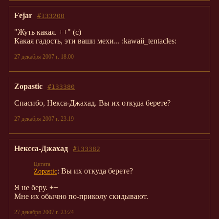
Fejar
#133200
"Жуть какая. ++" (с)
Какая гадость, эти ваши мехи... :kawaii_tentacles:
27 декабря 2007 г. 18:00
Zopastic
#133380
Спасибо, Некса-Джахад. Вы их откуда берете?
27 декабря 2007 г. 23:19
Нексса-Джахад
#133382
: Вы их откуда берете?
Zopastic
Я не беру. ++
Мне их обычно по-приколу скидывают.
27 декабря 2007 г. 23:24