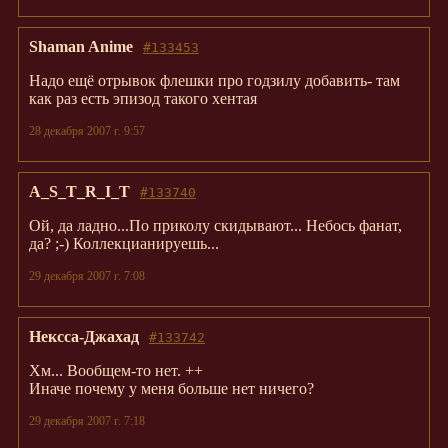
Shaman Anime
#133453
Надо ещё отрывок флешки про годзилу добавить- там
как раз есть эпизод такого хентая
28 декабря 2007 г. 9:57
A_S_T_R_I_T
#133740
Ой, да ладно...По приколу скидывают... Небось фанат,
да? ;-) Коллекцианируешь...
29 декабря 2007 г. 7:08
Нексса-Джахад
#133742
Хм... Вообщем-то нет. ++
Иначе почему у меня больше нет ничего?
29 декабря 2007 г. 7:18