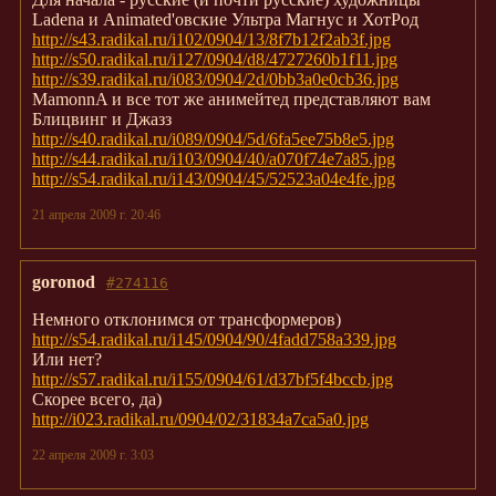
Ladena и Animated'овские Ультра Магнус и ХотРод
http://s43.radikal.ru/i102/0904/13/8f7b12f2ab3f.jpg
http://s50.radikal.ru/i127/0904/d8/4727260b1f11.jpg
http://s39.radikal.ru/i083/0904/2d/0bb3a0e0cb36.jpg
MamonnA и все тот же анимейтед представляют вам
Блицвинг и Джазз
http://s40.radikal.ru/i089/0904/5d/6fa5ee75b8e5.jpg
http://s44.radikal.ru/i103/0904/40/a070f74e7a85.jpg
http://s54.radikal.ru/i143/0904/45/52523a04e4fe.jpg
21 апреля 2009 г. 20:46
goronod
#274116
Немного отклонимся от трансформеров)
http://s54.radikal.ru/i145/0904/90/4fadd758a339.jpg
Или нет?
http://s57.radikal.ru/i155/0904/61/d37bf5f4bccb.jpg
Скорее всего, да)
http://i023.radikal.ru/0904/02/31834a7ca5a0.jpg
22 апреля 2009 г. 3:03