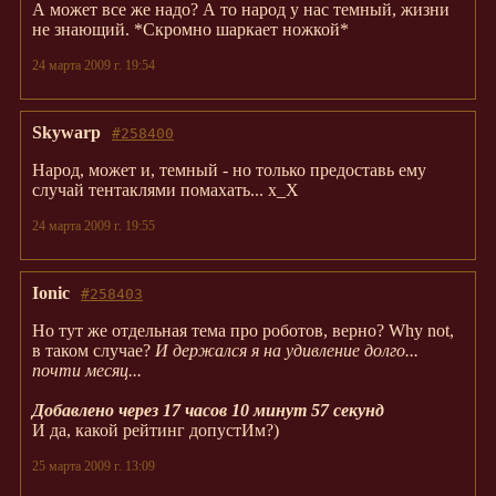
А может все же надо? А то народ у нас темный, жизни
не знающий. *Скромно шаркает ножкой*
24 марта 2009 г. 19:54
Skywarp
#258400
Народ, может и, темный - но только предоставь ему
случай тентаклями помахать... х_Х
24 марта 2009 г. 19:55
Ionic
#258403
Но тут же отдельная тема про роботов, верно? Why not,
в таком случае?
И держался я на удивление долго...
почти месяц...
Добавлено через 17 часов 10 минут 57 секунд
И да, какой рейтинг допустИм?)
25 марта 2009 г. 13:09