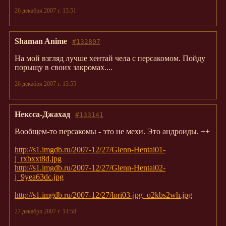
26 декабря 2007 г. 13:51
Shaman Anime
#132807
На мой взгляд лучше хентай чела с персакомом. Пойду
порыщу в своих закромах....
26 декабря 2007 г. 13:55
Нексса-Джахад
#133141
Вообщем-то персакомы - это не мехи. Это андроиды. ++
http://s1.imgdb.ru/2007-12/27/Glenn-Hentai01-
j_rxbxxt8d.jpg
http://s1.imgdb.ru/2007-12/27/Glenn-Hentai02-
j_9yea63dc.jpg
http://s1.imgdb.ru/2007-12/27/lori03-jpg_o2kbs2wh.jpg
27 декабря 2007 г. 14:58