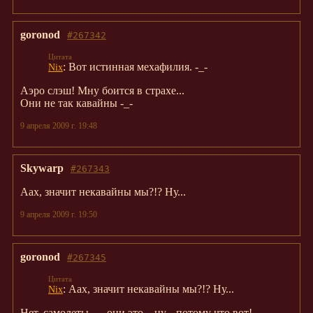
goronod
#267342
: Вот истинная мехафилия. -_-
Nix
Аэро слэш! Мну боится в страхе...
Они не так кавайны -_-
9 апреля 2009 г. 19:48
Skywarp
#267343
Аах, значит некавайны мы?!? Ну...
9 апреля 2009 г. 19:50
goronod
#267345
: Аах, значит некавайны мы?!? Ну...
Nix
Нет, самолеты -_- они это... ну... потому что вот!