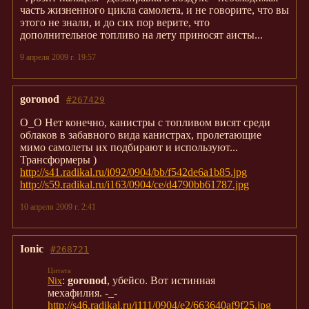
часть жизненного цикла самолета, и не говорите, что вы
этого не знали, и до сих пор верите, что
дополнительное топливо на лету приносят аисты...
9 апреля 2009 г. 19:57
goronod
#267429
О_О Нет конечно, канистры с топливом висят среди
облаков в забавного вида канистрах, пролетающие
мимо самолеты их подбирают и используют...
Трансформеры )
http://s41.radikal.ru/i092/0904/bb/f542de6a1b85.jpg
http://s59.radikal.ru/i163/0904/ce/d4790bb61787.jpg
10 апреля 2009 г. 2:41
Ionic
#268721
:
goronod
, убейсо. Вот истинная
Nix
мехафилия. -_-
http://s46.radikal.ru/i111/0904/e2/663640af9f25.jpg