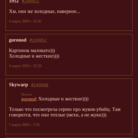
1952
#249951
Хм, они же холодные, наверное...
4 марта 2009 г. 20:36
goronod
#249952
Картинок маловато)))
Холодные и жесткие))))
4 марта 2009 г. 20:39
Skywarp
#249988
: Холодные и жесткие))))
goronod
Только что посмотрела серию про жуков-убийц. Там
говорится, что они теплые (мехи, а не жуки)))
5 марта 2009 г. 3:58