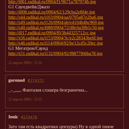
http://i061.radikal.ru/0904/f1/9671a787974b.jpg
G1 Саундвейв/Джазз
http://i008.radikal.ru/0904/62/129cba2e8f4e.jpg
http://s44.radikal.ru/i103/0904/aa/0795a87e2ba6.jpg
http://s49.radikal.ru/i126/0904/ab/e4104b4bc969.jpg
http://s40.radikal.ru/i088/0904/72/d8c6a39b1c50.jpg
http://i017.radikal.ru/0904/f0/3b44325712cc.jpg
http://s56.radikal.ru/i153/0904/3c/e2c28343be6f.jpg
http://s46.radikal.ru/i114/0904/92/be12cd5c20ec.jpg
G1 Мегатрон/Саунд
http://s51.radikal.ru/i132/0904/92/f8877f66ba78.jpg
22 апреля 2009 г. 15:14
goronod
#274372
_-_,,,,,, Фантазия слэшера безгранична...
22 апреля 2009 г. 15:55
Ionic
#274478
Зато там есть квадратики цензуры) Ну в одной пикче