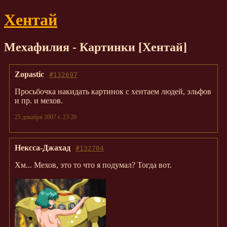
Хентай
Мехафилия - Картинки [Хентай]
Zopastic
#132697
Просьбочка накидать картинок с хентаем людей, эльфов
и пр. и мехов.
25 декабря 2007 г. 23:20
Нексса-Джахад
#132704
Хм... Мехов, это то что я подумал? Тогда вот.