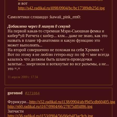
и вот
http://s42.radikal.ru/i098/0904/bc/bc17389db25d.jpg
Самолетики слэшаццо :kawaii_pink_em0:
Добавлено через 8 минут 0 секунд
На первой какая-то стремная Мэри-Сьюшная фемка и
кибер*уй Ратчета с кибер... кхм... даже не знаю, как это
назвать в плане тф-анатомии и какую функцию это
может выполнять...
На второй совершенно не похожая на себя Хромия =/
Вот по этому я не люблю гетеро-нцу по тф =/ мне всегда
казалось что должны быть шланги-проводочки
залитые... энергоном и воткнутые во все разъемы, а не...
это =.=
11 апреля 2009 г. 17:34
goronod
#271064
Фурикури...
http://s52.radikal.ru/i138/0904/ab/f9d5cdb60405.jpg
http://s60.radikal.ru/i167/0904/66/27875dff4f86.jpg
Запчасти
http://s56.radikal.ru/i153/0904/56/66eb4f3ac9cb.jpg