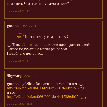
терпения. Что значит - у самого нету?
9 апреля 2009 г. 17:15
goronod
#267291
: Что значит - у самого нету?
Nix
-_- Тень обвинения в посте сем наблюдает око моё.
Такого подумать не могли ранее мы!
Подобного нет у нас...
9 апреля 2009 г. 17:18
Skywarp
#267340
goronod
, убейсо. Вот истинная мехафилия. -_-
http://s46.radikal.ru/i111/0904/e2/663640af9f25.jpg
и вот
http://s42.radikal.ru/i098/0904/bc/bc17389db25d.jpg
9 апреля 2009 г. 19:43