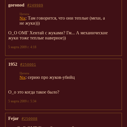
goronod
#249989
: Там говорится, что они теплые (мехи, а
Nix
не жуки)))
О_О ОМГ Хентай с жуками? Гм... А механические
жуки тоже теплые наверное))
5 марта 2009 г. 4:18
1952
#250001
: серию про жуков-убийц
Nix
О_о это когда такое было?
5 марта 2009 г. 5:34
Fejar
#250008