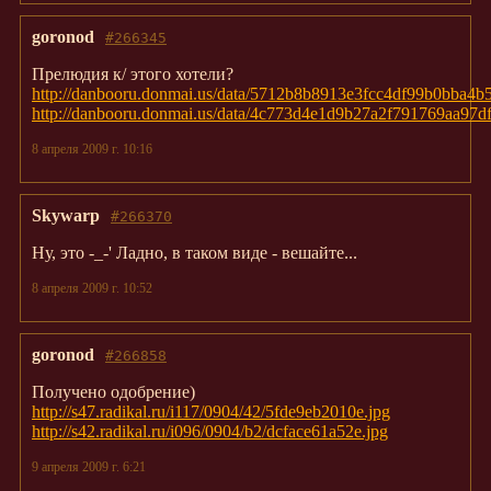
goronod
#266345
Прелюдия к/ этого хотели?
http://danbooru.donmai.us/data/5712b8b8913e3fcc4df99b0bba4b
http://danbooru.donmai.us/data/4c773d4e1d9b27a2f791769aa97df
8 апреля 2009 г. 10:16
Skywarp
#266370
Ну, это -_-' Ладно, в таком виде - вешайте...
8 апреля 2009 г. 10:52
goronod
#266858
Получено одобрение)
http://s47.radikal.ru/i117/0904/42/5fde9eb2010e.jpg
http://s42.radikal.ru/i096/0904/b2/dcface61a52e.jpg
9 апреля 2009 г. 6:21