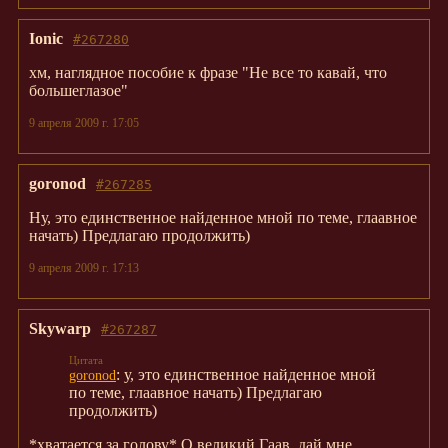
Ionic
#267280
хм, наглядное пособие к фразе "Не все то кавай, что
большеглазое"
9 апреля 2009 г. 17:05
goronod
#267285
Ну, это единственное найденное мной по теме, глаавное
начать) Предлагаю продолжить)
9 апреля 2009 г. 17:13
Skywarp
#267287
: у, это единственное найденное мной
goronod
по теме, глаавное начать) Предлагаю
продолжить)
*хватается за голову* О великий Гаав, дай мне