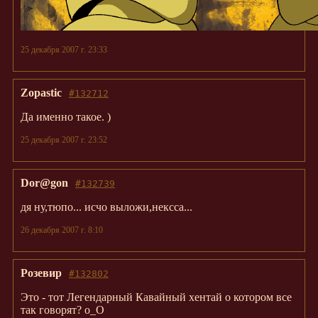
25 декабря 2007 г. 23:33
Zopastic
#132712
Да именно такое. )
25 декабря 2007 г. 23:52
Dor@gon
#132739
дя ну,тюпо... исчо выложи,нексса...
26 декабря 2007 г. 8:10
Розевир
#132802
Это - тот Легендарный Кавайный хентай о котором все
так говорят? o_O