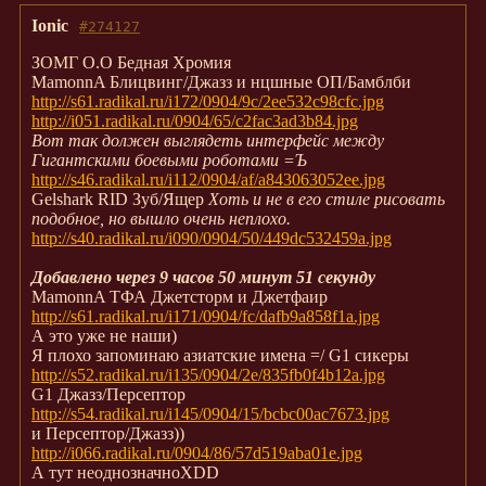
Ionic
#274127
ЗОМГ О.О Бедная Хромия
MamonnA Блицвинг/Джазз и нцшные ОП/Бамблби
http://s61.radikal.ru/i172/0904/9c/2ee532c98cfc.jpg
http://i051.radikal.ru/0904/65/c2fac3ad3b84.jpg
Вот так должен выглядеть интерфейс между
Гигантскими боевыми роботами =Ъ
http://s46.radikal.ru/i112/0904/af/a843063052ee.jpg
Gelshark RID Зуб/Ящер
Хоть и не в его стиле рисовать
подобное, но вышло очень неплохо.
http://s40.radikal.ru/i090/0904/50/449dc532459a.jpg
Добавлено через 9 часов 50 минут 51 секунду
MamonnA ТФА Джетсторм и Джетфаир
http://s61.radikal.ru/i171/0904/fc/dafb9a858f1a.jpg
А это уже не наши)
Я плохо запоминаю азиатские имена =/ G1 сикеры
http://s52.radikal.ru/i135/0904/2e/835fb0f4b12a.jpg
G1 Джазз/Персептор
http://s54.radikal.ru/i145/0904/15/bcbc00ac7673.jpg
и Персептор/Джазз))
http://i066.radikal.ru/0904/86/57d519aba01e.jpg
А тут неоднозначноXDD