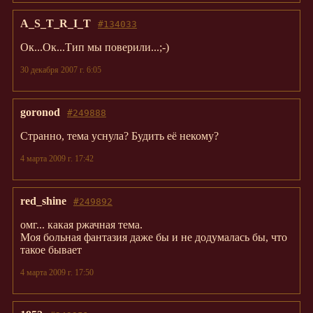
A_S_T_R_I_T
#134033
Ок...Ок...Тип мы поверили...;-)
30 декабря 2007 г. 6:05
goronod
#249888
Странно, тема уснула? Будить её некому?
4 марта 2009 г. 17:42
red_shine
#249892
омг... какая ржачная тема.
Моя больная фантазия даже бы и не додумалась бы, что
такое бывает
4 марта 2009 г. 17:50