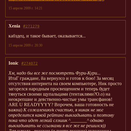
15 апреля 2009 г. 14:21
Xenia
#271279
кабздец, и такое бывает, оказывается...
15 апреля 2009 г. 20:30
Ionic
#274072
Хм, надо бы все же посмотреть Фури-Кури...
ИтаГ граждане, йа вернулсо и готов к бою! За месяц
отсутствия интернета на своем компьютере, Ник просто
загорелся народным просвещением и теперь будет
тянуться своими щупальцами (тентаклями?О.о) на
неокрепшие и девственно-чистые умы трансфанов!
ARE U READYYYY? Впрочем, ваша готовность не
важна)
К сожалению/к счастью, я никак не мог
определится какой рейтинг выкладывать и поэтому
пока что идет легкий слэшик ^_______^ однако
выкладывать не ссылками я все же не решился))
Для начала - русские (и почти русские) художницы