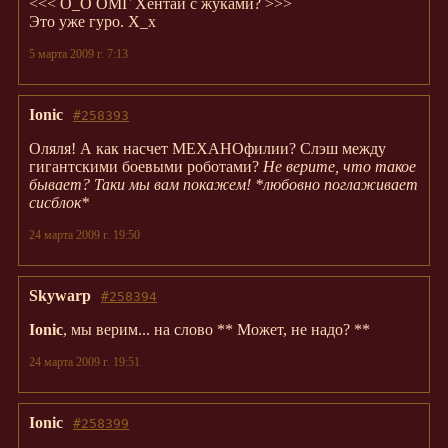
<<< О_О ОМГ Хентай с жуками? >>>
Это уже гуро. Х_х
5 марта 2009 г. 7:13
Ionic
#258393
Оляля! А как насчет МЕХАНОфилии? Слэш между
гигантскими боевыми роботами?
Не верите, что такое
бывает? Таки мы вам покажем! *любовно поглаживает
сисблок*
24 марта 2009 г. 19:50
Skywarp
#258394
Ionic
, мы верим... на слово ** Может, не надо? **
24 марта 2009 г. 19:51
Ionic
#258399