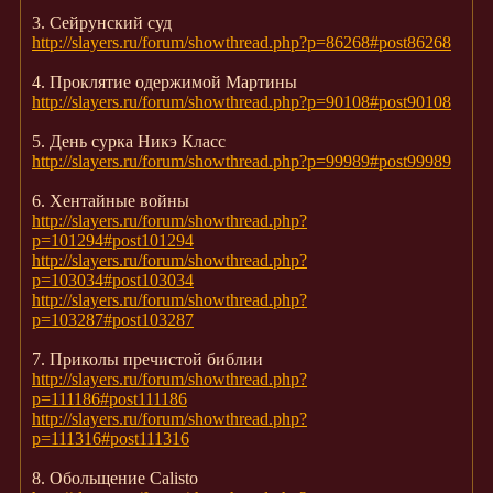
3. Сейрунский суд
http://slayers.ru/forum/showthread.php?p=86268#post86268
4. Проклятие одержимой Мартины
http://slayers.ru/forum/showthread.php?p=90108#post90108
5. День сурка Никэ Класс
http://slayers.ru/forum/showthread.php?p=99989#post99989
6. Хентайные войны
http://slayers.ru/forum/showthread.php?
p=101294#post101294
http://slayers.ru/forum/showthread.php?
p=103034#post103034
http://slayers.ru/forum/showthread.php?
p=103287#post103287
7. Приколы пречистой библии
http://slayers.ru/forum/showthread.php?
p=111186#post111186
http://slayers.ru/forum/showthread.php?
p=111316#post111316
8. Обольщение Calisto