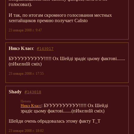
голосовал).
И так, по итогам скромного
голо
сования
местных
хентайщиков премию получает Calisto
23 января 2008 г. 9:47
Никэ Класс
#143017
БУУУУУУУУУУ!!!!! Ох Шейді зрадіє цьому фактові.......
(пИкелнІй сміх)
23 января 2008 г. 17:55
Shady
#143018
: БУУУУУУУУУУ!!!!! Ох Шейді
Никэ Класс
зрадіє цьому фактові.......(пИкелнІй сміх)
Шейди очень обрадовалась этому факту Т_Т
23 января 2008 г. 18:02