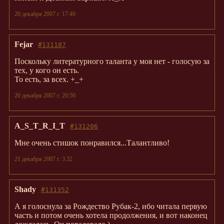
20 декабря 2007 г. 17:49
Fejar
#131187
Поскольку литературного таланта у моя нет - голосую за
тех, у кого он есть.
То есть, за всех. +_+
20 декабря 2007 г. 20:50
A_S_T_R_I_T
#131206
Мне очень стишок понравился...Талантливо!
21 декабря 2007 г. 3:32
Shady
#131352
А я голоснула за Рождество Рубак-2, ибо читала первую
часть и потом очень хотела продолжения, и вот наконец