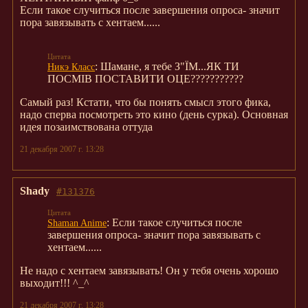
Если такое случиться после завершения опроса- значит
пора завязывать с хентаем......
: Шамане, я тебе З"ЇМ...ЯК ТИ
Никэ Класс
ПОСМІВ ПОСТАВИТИ ОЦЕ???????????
Самый раз! Кстати, что бы понять смысл этого фика,
надо сперва посмотреть это кино (день сурка). Основная
идея позаимствована оттуда
21 декабря 2007 г. 13:28
Shady
#131376
: Если такое случиться после
Shaman Anime
завершения опроса- значит пора завязывать с
хентаем......
Не надо с хентаем завязывать! Он у тебя очень хорошо
выходит!!! ^_^
21 декабря 2007 г. 13:28