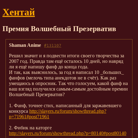
Хентай
Премия Волшебный Презерватив
Shaman Anime
#131107
Решил значит и я подвести итоги своего творчества за
2007 год. Правда там ещё осталось 10 дней, но навряд
ли я ещё напишу фанф до конца года.
И так, как выяснилось, за год я написал 10 _больших_
фанфов (мелочь типа анекдотов не в счёт). Как раз
умещаюсь в опросник. Так что голосуем, какой фанф на
ваш взгляд получился самым-самым достойным премии
Волшебный Презерватив?
1. Фанф, точнее стих, написанный для заржавевшего
конкурса
http://slayers.ru/forum/showthread.php?
p=71961#post71961
2. Фибик на каторге
http://slayers.ru/forum/showthread.php?p=80140#post80140