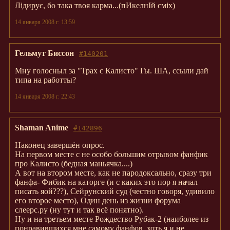
Лідирує, бо така твоя карма...(пИкелнІй сміх)
14 января 2008 г. 13:59
Гельмут Биссон
#140201
Мну голосныл за "Трах с Калисто" Гы. ША, ссыли дай
типа на работты?
14 января 2008 г. 22:43
Shaman Anime
#142896
Наконец завершён опрос.
На первом месте с не особо большим отрывом фанфик
про Калисто (бедная маньячка....)
А вот на втором месте, как не пародоксально, сразу три
фанфа- Фибик на каторге (и с каких это пор я начал
писать яой???), Сейрунский суд (честно говоря, удивило
его второе место), Один день из жизни форума
слеерс.ру (ну тут и так всё понятно).
Ну и на третьем месте Рождество Рубак-2 (наиболее из
понравившихся мне самому фанфов, хоть я и не