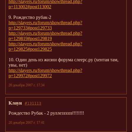
http://slayers.ru/forum/showthread.php?
p=113002#post113002
9. Рождество рубак-2
http://slayers.ru/forum/showthread.php?
p=129733#post129733
http://slayers.ru/forum/showthread.php?
p=129819#post129819
http://slayers.ru/forum/showthread.php?
p=129825#post129825
10. Один день из жизни форума слеерс.ру (хентая там,
увы, нет)
http://slayers.ru/forum/showthread.php?
p=129972#post129972
20 декабря 2007 г. 17:34
Клоун
#131113
Рождество Рубак - 2 руллезззззз!!!!!!!!
20 декабря 2007 г. 17:41