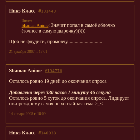
Никэ Класс
#131443
: Значит попал в самоё яблочко
Shaman Anime
(точнее в самую дырочку))))))
Щоб не флудити, промовчу............................
21 декабря 2007 г. 17:01
Shaman Anime
#134776
Осталось ровно 19 дней до окончания опроса
Добавлено через 330 часов 1 минуту 46 секунд
Осталось ровно 5 суток до окончания опроса. Лидирует
по-прежднему самая не хентайная тема >_<
14 января 2008 г. 10:09
Никэ Класс
#140038