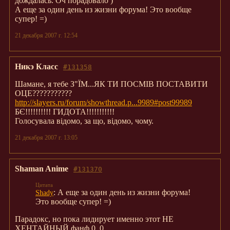
дождалась. Оч порадовало )
А еще за один день из жизни форума! Это вообще
супер! =)
21 декабря 2007 г. 12:54
Никэ Класс
#131358
Шамане, я тебе З"ЇМ...ЯК ТИ ПОСМІВ ПОСТАВИТИ
ОЦЕ???????????
http://slayers.ru/forum/showthread.p...9989#post99989
БЄ!!!!!!!!!! ГИДОТА!!!!!!!!!!!
Голосувала відомо, за що, відомо, чому.
21 декабря 2007 г. 13:05
Shaman Anime
#131370
: А еще за один день из жизни форума!
Shady
Это вообще супер! =)
Парадокс, но пока лидирует именно этот НЕ
ХЕНТАЙНЫЙ фанф 0_0