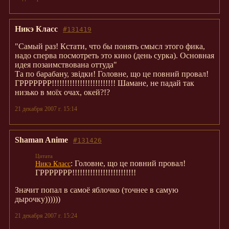
Никэ Класс
#131419
"Самый раз! Кстати, что бы понять смысл этого фика,
надо сперва посмотреть это кино (день сурка). Основная
идея позаимствована оттуда"
Та по барабану, звідки! Головне, що це повний провал!
ГРРРРРРР!!!!!!!!!!!!!!!!!!!!!!!!! Шамане, не падай так
низько в моїх очах, окей?!?
21 декабря 2007 г. 15:14
Shaman Anime
#131426
: Головне, що це повний провал!
Никэ Класс
ГРРРРРРР!!!!!!!!!!!!!!!!!!!!!!!!!
Значит попал в самоё яблочко (точнее в самую
дырочку))))))
21 декабря 2007 г. 15:24