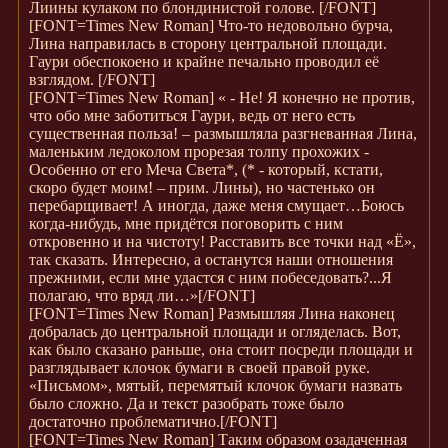
Лиины кулаком по блондинистой голове.
[/FONT]
[FONT=Times New Roman]
Что-то недовольно бурча,
Лина направилась в сторону центральной площади.
Гаури обеспокоено и крайне печально проводил её
взглядом.
[/FONT]
[FONT=Times New Roman]
« - Не! Я конечно не против,
что обо мне заботиться Гаури, ведь от него есть
существенная польза! – размышляла разгневанная Лина,
маленьким ледоколом прорезая толпу прохожих -
Особенно от его Меча Света*, (* - который, кстати,
скоро будет моим! – прим. Лины), но частенько он
перебарщивает! А иногда, даже меня смущает…Боюсь
когда-нибудь, мне придётся поговорить с ним
откровенно и на чистоту! Расставить все точки над «Ё»,
так сказать. Интересно, а останутся наши отношения
прежними, если мне удастся с ним побеседовать?...Я
полагаю, что вряд ли…»
[/FONT]
[FONT=Times New Roman]
Размышляя Лина наконец
добралась до центральной площади и огляделась. Вот,
как было сказано раньше, она стоит посреди площади и
разглядывает клочок бумаги в своей правой руке.
«Письмом», мятый, перемятый клочок бумаги назвать
было сложно. Да и текст разобрать тоже было
достаточно проблематично.
[/FONT]
[FONT=Times New Roman]
Таким образом озадаченная