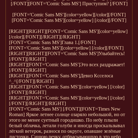
[/FONT][FONT='Comic Sans MS'] Приступим? [/FONT]
[FONT='Comic Sans MS']
[color=yellow][/color]
[/FONT]
[FONT='Comic Sans MS']
[color=yellow] [/color]
[/FONT]
[RIGHT][RIGHT][FONT='Comic Sans MS']
[color=yellow]
[/color]
[/FONT][/RIGHT][/RIGHT]
[FONT='Comic Sans MS']
Глава 1.
[/FONT]
[FONT='Comic Sans MS']
[color=yellow] [/color]
[/FONT]
[RIGHT][RIGHT][FONT='Comic Sans MS']
Улыбайтесь!
[/FONT][/RIGHT]
[RIGHT][FONT='Comic Sans MS']
Это всех раздражает!
[/FONT][/RIGHT]
[RIGHT][FONT='Comic Sans MS']
Девиз Ксселоса
^_^
[/FONT][/RIGHT]
[RIGHT][FONT='Comic Sans MS']
[color=yellow] [/color]
[/FONT][/RIGHT]
[RIGHT][FONT='Comic Sans MS']
[color=yellow] [/color]
[/FONT][/RIGHT][/RIGHT]
[FONT='Comic Sans MS'] [/FONT][FONT=Times New
Roman] Яркое летнее солнце озаряло небольшой, но от
этого не менее суетный городишко. По небу плыли
белый облачка, летали голуби и иногда проскальзывал
лёгкий ветерок, разнося по округе, опавшие зелёные
листочки. Синюю речку, отбрасывающую в это небо