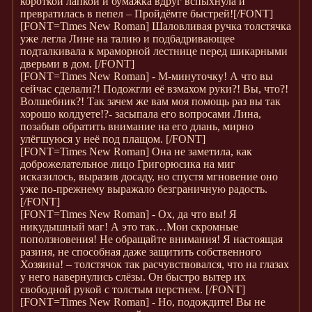
короткой лапкой и бумажка вдруг вспыхнула и
превратилась в пепел – Пройдёмте быстрей!
[/FONT]
[FONT=Times New Roman]
Шаловливая ручка толстячка
уже легла Лине на талию и подбадривающее
подталкивала к мраморной лестнице перед шикарными
дверьми в дом.
[/FONT]
[FONT=Times New Roman]
- М-минуточку! А что вы
сейчас сделали?! Подожгли её взмахом руки?! Вы, что?!
Волшебник?! Так зачем же вам моя помощь раз вы так
хорошо колдуете!?- засыпала его вопросами Лина,
позабыв обратить внимание на его длань, мирно
улёгшуюся у неё под плащом.
[/FONT]
[FONT=Times New Roman]
Она не заметила, как
доброжелательное лицо Григорюсика на миг
исказилось, выразив досаду, но спустя мгновение оно
уже по-прежнему выражало безграничную радость.
[/FONT]
[FONT=Times New Roman]
- Ох, да что вы! Я
никудышный маг! А это так…Мои скромные
поползновения! Не обращайте внимания! Я настоящая
разиня, не способная даже защитить собственного
Хозяина! – толстячок так расчувствовался, что на глазах
у него навернулись слёзы. Он быстро вытер их
свободной рукой с толстым перстнем.
[/FONT]
[FONT=Times New Roman]
- Но, подождите! Вы не