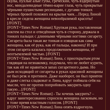
скулы, пухлые алые губы, греческий, чуть вздёрнутый
нос, миндалевидные тёмно-карие глаза, чуть прикрытые
чёрными пушистыми ресницами, с дугами тонких
чёрных бровей похожих на крылья чаек…Перед Линой
в кресле сидела женщина невообразимой красоты!
[/FONT]
[FONT=Times New Roman]
Хрупкая рука, поставленная
локтем на стол и отведённая чуть в сторону, держала в
тонких пальцах с длинными чёрными ногтями сигарету.
Сигарета была такая же тонкая и изящная как сама
женщина, как её рука, как её пальцы, наконец! И при
этом сигарета казалась продолжением женщины, её
неотъемлемой частью.
[/FONT]
[FONT=Times New Roman]
Лина, с приоткрытым ртом
глядящая на незнакомку, подумала, что не любит курить,
так как ей не нравиться запах сигаретного дыма. Но
дым исходящий от сигареты в руках красивой женщины
не был резк и противен. Даже наоборот, он был приятен
и даже слегка сладковат и Лина, вдруг поймала себя на
мысли, что не против попробовать закурить одну
такую…
[/FONT]
[FONT=Times New Roman]
- Ты хочешь закурить? –
вдруг заинтересованно спросила женщина ласковым, но
в тоже время властным голосом.
[/FONT]
[FONT=Times New Roman]
Лина опять вздрогнула.