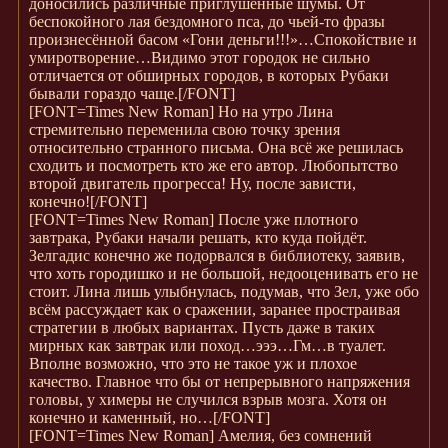
доносились различные приглушённые шумы. От
беспокойного лая бездомного пса, до чьей-то фразы
произнесённой басом «Гони деньги!!!»…Спокойствие и
умиротворение…Видимо этот городок не сильно
отличается от обширных городов, в которых Рубаки
бывали гораздо чаще.
[/FONT]
[FONT=Times New Roman]
Но на утро Лина
стремительно переменила свою точку зрения
относительно странного письма. Она всё же решилась
сходить и посмотреть кто же его автор. Любопытство
второй двигатель прогресса! Ну, после зависти,
конечно!
[/FONT]
[FONT=Times New Roman]
После уже плотного
завтрака, Рубаки начали решать, кто куда пойдёт.
Зелгадис конечно же подорвался в библиотеку, заявив,
что хоть городишко и не большой, недооценивать его не
стоит. Лина лишь улыбнулась, подумав, что Зел, уже обо
всём рассуждает как о сражении, заранее простраивая
стратегии в любых вариантах. Пусть даже в таких
мирных как завтрак или поход…эээ…Гм…в туалет.
Вполне возможно, что это не такое уж и плохое
качество. Главное что бы от непрерывного напряжения
головы, у химеры не случился взрыв мозга. Хотя он
конечно и каменный, но…
[/FONT]
[FONT=Times New Roman]
Амелия, без сомнений