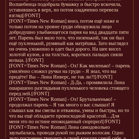
Волшебница подобрала бумажку и быстро вскочила,
уставившись в верх, но потом озадаченно перевела
взгляд
[/FONT]
[FONT=Times New Roman]
вниз, потом ещё ниже и
только потом на уровне груди обнаружила лицо
добродушно улыбающегося парня на вид двадцати пяти
лет. Парень был мало того, что низенький, так он был
ещё пухленький, румяный как матрёшка. Зато выглядел
он очень ухоженно и одет был дорого. На шее висел
золотой кулон, а на толстых, коротких пальцах сияли
кольца.
[/FONT]
[FONT=Times New Roman]
- Ох! Как миленько! – парень
умилённо сложил ручки на груди – Я знал, что вы
придёте! Вы – Лина Инверс, не так ли?!
[/FONT]
[FONT=Times New Roman]
- Д-Да, - промямлила Лина
ошарашено разглядывая пухленького человека стоящего
перед ней.
[/FONT]
[FONT=Times New Roman]
- Ох! Брутальненько! –
продолжал парень – Я так много о вас слышал! Я
слышал как вы смелы и отважны, умны и быстры, но то
что вы ещё обладаете превосходной красотой…Для
меня это по истине неожиданный сюрприз!
[/FONT]
[FONT=Times New Roman]
Лина самодовольно
заулыбалась, проводя рукой по рыжим волосам. Одно
дело постоянно твердить о своей красоте самой себе, а