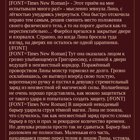
[FONT=Times New Roman]
« - Этот приём на мне
испытывали много раз!» - мысленно зевнула Лина, с
лёгкостью умудряясь увернуться. Она быстро отскочила
вправо тем самым, решив сменить место положения
своего физического тела, а то на пороге драться как-то
нереспектабельно… Фаербол врезался в закрытые двери
и взорвался. Странно, но когда Лина бросила туда
взгляд, на дверях ни осталось не одной царапинки.
[/FONT]
[FONT=Times New Roman]
Тут она оказалась лицом к
грозно улыбающемуся Григорюсику, а спиной к двери
ведущей в неизвестный коридор. Поражённый
проворством Лины монстр тормозил не долго. Грозно
осклабившись, он вытянул вперёд свою толстую,
коротенькую ручку и пустил в девушку стремительный
заряд из неизвестной ей магической силы. Волшебница
не очень хорошо представляла, как можно защититься
от такого удара и попыталась создать защиту.
[/FONT]
[FONT=Times New Roman]
В широкий невидимый
барьер ударила струя тёмной магии. Лина не поняла,
что случилось, так как неизвестный заряд просто сломал
барьер в пух и прах за рекордное количество времени.
Но девушка решила просто так не сдаваться. Барьер был
разломлен не полностью. Маленькая его часть,
находящаяся прямо перед телом и лицом Лины, устояла.