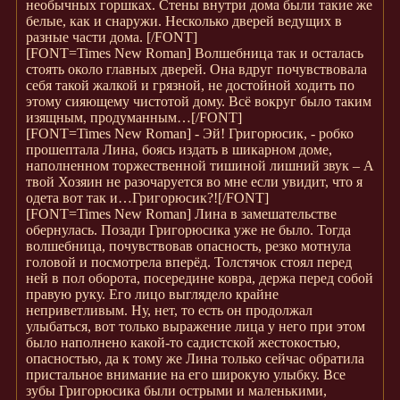
необычных горшках. Стены внутри дома были такие же
белые, как и снаружи. Несколько дверей ведущих в
разные части дома.
[/FONT]
[FONT=Times New Roman]
Волшебница так и осталась
стоять около главных дверей. Она вдруг почувствовала
себя такой жалкой и грязной, не достойной ходить по
этому сияющему чистотой дому. Всё вокруг было таким
изящным, продуманным…
[/FONT]
[FONT=Times New Roman]
- Эй! Григорюсик, - робко
прошептала Лина, боясь издать в шикарном доме,
наполненном торжественной тишиной лишний звук – А
твой Хозяин не разочаруется во мне если увидит, что я
одета вот так и…Григорюсик?!
[/FONT]
[FONT=Times New Roman]
Лина в замешательстве
обернулась. Позади Григорюсика уже не было. Тогда
волшебница, почувствовав опасность, резко мотнула
головой и посмотрела вперёд. Толстячок стоял перед
ней в пол оборота, посередине ковра, держа перед собой
правую руку. Его лицо выглядело крайне
неприветливым. Ну, нет, то есть он продолжал
улыбаться, вот только выражение лица у него при этом
было наполнено какой-то садистской жестокостью,
опасностью, да к тому же Лина только сейчас обратила
пристальное внимание на его широкую улыбку. Все
зубы Григорюсика были острыми и маленькими,