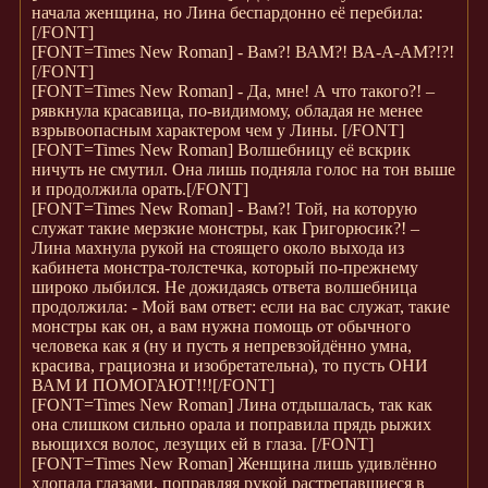
начала женщина, но Лина беспардонно её перебила:
[/FONT]
[FONT=Times New Roman]
- Вам?! ВАМ?! ВА-А-АМ?!?!
[/FONT]
[FONT=Times New Roman]
- Да, мне! А что такого?! –
рявкнула красавица, по-видимому, обладая не менее
взрывоопасным характером чем у Лины.
[/FONT]
[FONT=Times New Roman]
Волшебницу её вскрик
ничуть не смутил. Она лишь подняла голос на тон выше
и продолжила орать.
[/FONT]
[FONT=Times New Roman]
- Вам?! Той, на которую
служат такие мерзкие монстры, как Григорюсик?! –
Лина махнула рукой на стоящего около выхода из
кабинета монстра-толстечка, который по-прежнему
широко лыбился. Не дожидаясь ответа волшебница
продолжила: - Мой вам ответ: если на вас служат, такие
монстры как он, а вам нужна помощь от обычного
человека как я (ну и пусть я непревзойдённо умна,
красива, грациозна и изобретательна), то пусть ОНИ
ВАМ И ПОМОГАЮТ!!!
[/FONT]
[FONT=Times New Roman]
Лина отдышалась, так как
она слишком сильно орала и поправила прядь рыжих
вьющихся волос, лезущих ей в глаза.
[/FONT]
[FONT=Times New Roman]
Женщина лишь удивлённо
хлопала глазами, поправляя рукой растрепавшиеся в