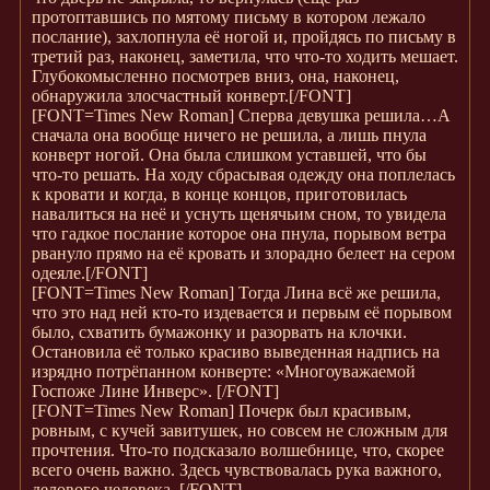
протоптавшись по мятому письму в котором лежало
послание), захлопнула её ногой и, пройдясь по письму в
третий раз, наконец, заметила, что что-то ходить мешает.
Глубокомысленно посмотрев вниз, она, наконец,
обнаружила злосчастный конверт.
[/FONT]
[FONT=Times New Roman]
Сперва девушка решила…А
сначала она вообще ничего не решила, а лишь пнула
конверт ногой. Она была слишком уставшей, что бы
что-то решать. На ходу сбрасывая одежду она поплелась
к кровати и когда, в конце концов, приготовилась
навалиться на неё и уснуть щенячьим сном, то увидела
что гадкое послание которое она пнула, порывом ветра
рвануло прямо на её кровать и злорадно белеет на сером
одеяле.
[/FONT]
[FONT=Times New Roman]
Тогда Лина всё же решила,
что это над ней кто-то издевается и первым её порывом
было, схватить бумажонку и разорвать на клочки.
Остановила её только красиво выведенная надпись на
изрядно потрёпанном конверте: «Многоуважаемой
Госпоже Лине Инверс».
[/FONT]
[FONT=Times New Roman]
Почерк был красивым,
ровным, с кучей завитушек, но совсем не сложным для
прочтения. Что-то подсказало волшебнице, что, скорее
всего очень важно. Здесь чувствовалась рука важного,
делового человека.
[/FONT]