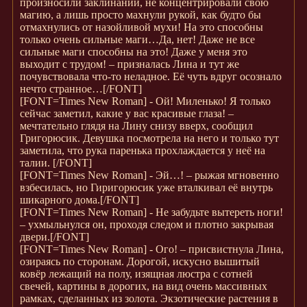
произносили заклинаний, не концентрировали свою
магию, а лишь просто махнули рукой, как будто бы
отмахнулись от назойливой мухи! На это способны
только очень сильные маги…Да, нет! Даже не все
сильные маги способны на это! Даже у меня это
выходит с трудом! – призналась Лина и тут же
почувствовала что-то неладное. Её чуть вдруг осознало
нечто странное…
[/FONT]
[FONT=Times New Roman]
- Ой! Миленько! Я только
сейчас заметил, какие у вас красивые глаза! –
мечтательно глядя на Лину снизу вверх, сообщил
Григорюсик. Девушка посмотрела на него и только тут
заметила, что рука паренька прохлаждается у неё на
талии.
[/FONT]
[FONT=Times New Roman]
- Эй…! – рыжая мгновенно
взбесилась, но Гиригорюсик уже вталкивал её внутрь
шикарного дома.
[/FONT]
[FONT=Times New Roman]
- Не забудьте вытереть ноги!
– ухмыльнулся он, проходя следом и плотно закрывая
двери.
[/FONT]
[FONT=Times New Roman]
- Ого! – присвистнула Лина,
озираясь по сторонам. Дорогой, искусно вышитый
ковёр лежащий на полу, изящная люстра с сотней
свечей, картины в дорогих, на вид очень массивных
рамках, сделанных из золота. Экзотические растения в