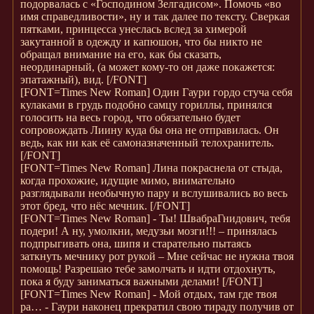
подорвалась с «Господином Зелгадисом». Помочь «во
имя справедливости», ну и так далее по тексту. Сверкая
пятками, принцесса унеслась вслед за химерой
закутанной в одежду и капюшон, что бы никто не
обращал внимание на его, как бы сказать,
неординарный, (а может кому-то он даже покажется:
эпатажный), вид.
[/FONT]
[FONT=Times New Roman]
Один Гаури гордо стуча себя
кулаками в грудь подобно самцу гориллы, принялся
голосить на весь город, что обязательно будет
сопровождать Лиину куда бы она не отправилась. Он
ведь, как ни как её самоназначенный телохранитель.
[/FONT]
[FONT=Times New Roman]
Лина покраснела от стыда,
когда прохожие, идущие мимо, внимательно
разглядывали необычную пару и вслушивались во весь
этот бред, что нёс мечник.
[/FONT]
[FONT=Times New Roman]
- Ты! ШвабраГнидович, тебя
подери! А ну, умолкни, медузьи мозги!!! – принялась
подпрыгивать она, шипя и старательно пытаясь
заткнуть мечнику рот рукой – Мне сейчас не нужна твоя
помощь! Разрешаю тебе замолчать и идти отдохнуть,
пока я буду заниматься важными делами!
[/FONT]
[FONT=Times New Roman]
- Мой отдых, там где твоя
ра… - Гаури наконец прекратил свою тираду получив от