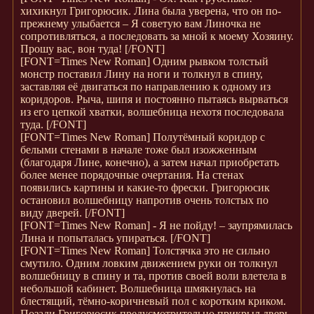
хихикнул Григорюсик. Лина была уверена, что он по-
прежнему улыбается – Я советую вам Линочка не
сопротивляться, а последовать за мной к моему Хозяину.
Прошу вас, вон туда!
[/FONT]
[FONT=Times New Roman]
Одним рывком толстый
монстр поставил Лину на ноги и толкнул в спину,
заставляя её двигаться по направлению к одному из
коридоров. Рыча, шипя и постоянно пытаясь вырваться
из его цепкой хватки, волшебница нехотя последовала
туда.
[/FONT]
[FONT=Times New Roman]
Полутёмный коридор с
белыми стенами в начале тоже был изожженным
(благодаря Лине, конечно), а затем начал приобретать
более менее порядочные очертания. На стенах
появились картины и какие-то фрески. Григорюсик
остановил волшебницу напротив очень толстых по
виду дверей.
[/FONT]
[FONT=Times New Roman]
- Я не пойду! – заупрямилась
Лина и попыталась упираться.
[/FONT]
[FONT=Times New Roman]
Толстячка это не сильно
смутило. Одним ловким движением руки он толкнул
волшебницу в спину и та, против своей воли влетела в
небольшой кабинет. Волшебница шмякнулась на
блестящий, тёмно-коричневый пол с коротким криком.
Позади Григорюсик предусмотрительно прикрыл дверь