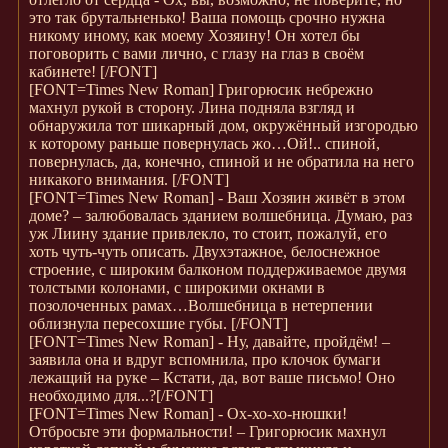
это так брутальненько! Ваша помощь срочно нужна
никому иному, как моему Хозяину! Он хотел бы
поговорить с вами лично, с глазу на глаз в своём
кабинете!
[/FONT]
[FONT=Times New Roman]
Григорюсик небрежно
махнул рукой в сторону. Лина подняла взгляд и
обнаружила тот шикарный дом, окружённый изгородью
к которому раньше повернулась жо…Ой!.. спиной,
повернулась, да, конечно, спиной и не обратила на него
никакого внимания.
[/FONT]
[FONT=Times New Roman]
- Ваш Хозяин живёт в этом
доме? – залюбовалась зданием волшебница. Думаю, раз
уж Лиину здание привлекло, то стоит, пожалуй, его
хоть чуть-чуть описать. Двухэтажное, белоснежное
строение, с широким балконом поддерживаемое двумя
толстыми колонами, с широкими окнами в
позолоченных рамах…Волшебница в нетерпении
облизнула пересохшие губы.
[/FONT]
[FONT=Times New Roman]
- Ну, давайте, пройдём! –
заявила она и вдруг вспомнила, про клочок бумаги
лежащий на руке – Кстати, да, вот ваше письмо! Оно
необходимо для...?
[/FONT]
[FONT=Times New Roman]
- Ох-хо-хо-нюшки!
Отбросьте эти формальности! – Григорюсик махнул