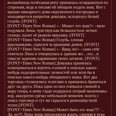
волшебница почёсывая репу принялась оглядываться по
сторонам, ведь в письме ей обещали подать знак. Вот с
крыши шикарного дома окруженного изгородью и
находящегося напротив девушки, вспорхнул белый
голубь.
[/FONT]
[FONT=Times New Roman]
« - Может это знак?» - вяло
подумала Лина, чувствуя как безжалостное летнее
солнце, палит её рыжую макушку.
[/FONT]
[FONT=Times New Roman]
Голубь, хлопая
крылышками, скрылся за крышами домов.
[/FONT]
[FONT=Times New Roman]
« - Вряд ли!» - сама себе
ответила Лина и отвернулась к зданию жо…эээ…в
смысле задними карманами своих штанов.
[/FONT]
[FONT=Times New Roman]
Девушка принялась
осматриваться и вертеть головой в поисках каких-
нибудь подозрительных личностей или хотя бы в
поисках какого-нибудь обещанного знака. Вот два
торговца столкнулись телегами и принялись браниться
друг на друга. Пока один из них плевался слюной в
жару спора, к нему сзади подкрался хитрый мальчишка-
вор, аккуратно срезал небольшой мешочек золота с
пояса торговца и тут же скрылся в разношёрстной
толпе.
[/FONT]
[FONT=Times New Roman]
Может быть это знак??? …
Да, ну!!! Лина лишь продолжила ждать, сжимая в руке