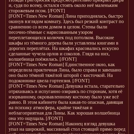
и, судя по всему, остался стоять около неё маленьким
сторожевым псом.
[/FONT]
[FONT=Times New Roman]
Лина приподнялась, быстро
окинув взглядом комнату. Здесь был резкий контраст по
сравнению со всем домом в целом. Стены были
песочно-тёмные с нарисованным узором
переплетающихся колючек под потолком. Высокие
шкафы из тёмного дерева были уставлены книгами в
дорогих переплётах. На шкафах красовались искусно
сделанные чучела орлов и соколов. Глядя на них,
волшебница поёжилась.
[/FONT]
[FONT=Times New Roman]
Единственное окно, как
определила практичная Лина, было справа и завешано
оно было тёмной тяжёлой шторой с кисточкой. На
подоконнике цвела гортензия.
[/FONT]
[FONT=Times New Roman]
Девушка встала, старательно
отряхиваясь и испуганно озираясь по сторонам, хотя её
изорванному, окровавленному костюму было уже всё
равно. В этом кабинете была какая-то опасная, давящая
на психику атмосфера, крайне тяжёлая и
неблагоприятная для Лины. Как хорошая волшебница
она это ощущала.
[/FONT]
[FONT=Times New Roman]
Наконец взгляд девушка
упал на широкий, массивный стол стоящий прямо перед