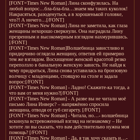
[FONT=Times New Roman]
Лина сконфузилась. На
любой вопрос…бла-бла-бла…знаем мы таких куколок!
Накрасяться, разоденуться, а в хорошенькой головке,
что?! А ничего…
[/FONT]
[FONT=Times New Roman]
Лина не заметила, как глаза
женщины нехорошо сверкнули. Она наградила Лину
презренным и высокомерным взглядом нахмурившись.
[/FONT]
[FONT=Times New Roman]
Волшебница завистливо и
придирчиво оглядела женщину, ответив ей примерно
тем же взглядом. Восхищение женской красотой резко
переползло в банальную женскую зависть. Не найдя к
чему придраться, Лина снова уставилась на бронзовую
волчицу с младенцами, стоящую на столе и задала
вопрос:
[/FONT]
[FONT=Times New Roman]
- Ладно! Скажите-ка тогда, а
что вам от меня нужно?
[/FONT]
[FONT=Times New Roman]
- А разве вы не читали моё
письмо Лина Инверс? – напряжённо спросила
женщина, отводя от губ сигарету.
[/FONT]
[FONT=Times New Roman]
- Читала, но…- волшебница
вскинула встревоженный взгляд на незнакомку – Не
хотите ли вы сказать, что вам действительно нужна моя
помощь?
[/FONT]
[FONT=Times New Roman]
- Да, я так хочу сказать и…-