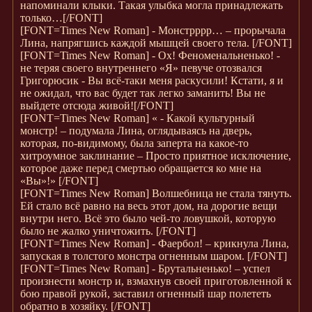
напоминали клыки. Такая улыбка могла принадлежать
только…
[/FONT]
[FONT=Times New Roman]
- Монстрррр… – прорычала
Лина, напрягшись каждой мышцей своего тела.
[/FONT]
[FONT=Times New Roman]
- Ох! Феноменальненько! -
не теряя своего внутреннего «Я» певуче отозвался
Григорюсик - Вы всё-таки меня раскусили! Кстати, я и
не ожидал, что вас будет так легко заманить! Вы не
выйдете отсюда живой!
[/FONT]
[FONT=Times New Roman]
« - Какой культурный
монстр! – подумала Лина, оглядываясь на дверь,
которая, по-видимому, была заперта на какое-то
хитроумное заклинание – Просто приятное исключение,
которое даже перед смертью обращается ко мне на
«Вы»!»
[/FONT]
[FONT=Times New Roman]
Волшебница не стала тянуть.
Ей стало всё равно на весь этот дом, на дорогие вещи
внутри него. Всё это было чей-то ловушкой, которую
было не жалко уничтожить.
[/FONT]
[FONT=Times New Roman]
- Фаербол! – крикнула Лина,
запуская в толстого монстра огненным шаром.
[/FONT]
[FONT=Times New Roman]
- Брутальненько! – успел
произнести монстр и, взмахнув своей приготовленной к
бою правой рукой, заставил огненный шар полететь
обратно в хозяйку.
[/FONT]