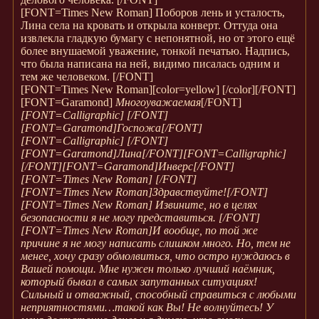
[FONT=Times New Roman]
Поборов лень и усталость,
Лина села на кровать и открыла конверт. Оттуда она
извлекла гладкую бумагу с непонятной, но от этого ещё
более внушаемой уважение, тонкой печатью. Надпись,
что была написана на ней, видимо писалась одним и
тем же человеком.
[/FONT]
[FONT=Times New Roman]
[color=yellow] [/color]
[/FONT]
[FONT=Garamond]
Многоуважаемая
[/FONT]
[FONT=Calligraphic] [/FONT]
[FONT=Garamond]Госпожа[/FONT]
[FONT=Calligraphic] [/FONT]
[FONT=Garamond]Лина[/FONT]
[FONT=Calligraphic]
[/FONT]
[FONT=Garamond]Инверс[/FONT]
[FONT=Times New Roman] [/FONT]
[FONT=Times New Roman]
Здравствуйте!
[/FONT]
[FONT=Times New Roman]
Извините, но в целях
безопасности я не могу представиться.
[/FONT]
[FONT=Times New Roman]
И вообще, по той же
причине я не могу написать слишком много. Но, тем не
менее, хочу сразу обмолвиться, что остро нуждаюсь в
Вашей помощи. Мне нужен только лучший наёмник,
который бывал в самых запутанных ситуациях!
Сильный и отважный, способный справиться с любыми
неприятностями…такой как Вы! Не волнуйтесь! У