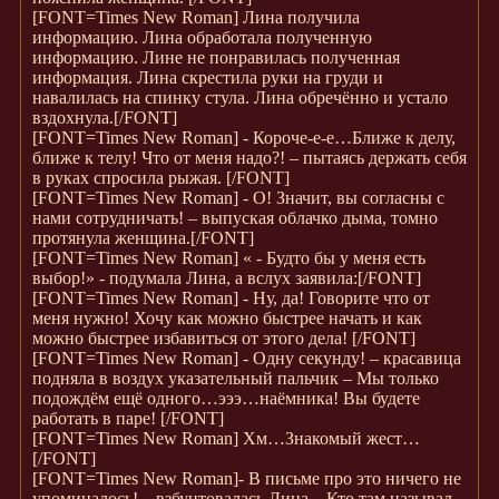
[FONT=Times New Roman]
Лина получила
информацию. Лина обработала полученную
информацию. Лине не понравилась полученная
информация. Лина скрестила руки на груди и
навалилась на спинку стула. Лина обречённо и устало
вздохнула.
[/FONT]
[FONT=Times New Roman]
- Короче-е-е…Ближе к делу,
ближе к телу! Что от меня надо?! – пытаясь держать себя
в руках спросила рыжая.
[/FONT]
[FONT=Times New Roman]
- О! Значит, вы согласны с
нами сотрудничать! – выпуская облачко дыма, томно
протянула женщина.
[/FONT]
[FONT=Times New Roman]
« - Будто бы у меня есть
выбор!» - подумала Лина, а вслух заявила:
[/FONT]
[FONT=Times New Roman]
- Ну, да! Говорите что от
меня нужно! Хочу как можно быстрее начать и как
можно быстрее избавиться от этого дела!
[/FONT]
[FONT=Times New Roman]
- Одну секунду! – красавица
подняла в воздух указательный пальчик – Мы только
подождём ещё одного…эээ…наёмника! Вы будете
работать в паре!
[/FONT]
[FONT=Times New Roman]
Хм…Знакомый жест…
[/FONT]
[FONT=Times New Roman]
- В письме про это ничего не
упоминалось! – взбунтовалась Лина – Кто там называл