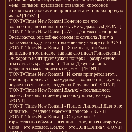
меня «сильной, красивой и отважной, способной
справиться с любыми неприятностями» и порол прочую
чушь?
[/FONT]
[FONT=Times New Roman]
Конечно кое-что
волшебница добавила от себя…Не удержалась!
[/FONT]
[FONT=Times New Roman]
- А? – дёрнулась женщина.
Оказывается, она сейчас совсем не слушала Лину, а
доставала откуда-то из стола ещё одну сигарету.
[/FONT]
[FONT=Times New Roman]
– Я не знаю, что было
написано в том письме, так как его писал Григорюсик!
Он хорошо имитирует чужой почерк! – раздражённо
отмахнулась красавица от Лины. Девушка лишь
медленно начала сползать под стол.
[/FONT]
[FONT=Times New Roman]
- И когда припрётся этот…
мой напраничек…?!- нахмурилась волшебница, думая,
неужели есть кто-то, колдующий лучше неё.
[/FONT]
[FONT=Times New Roman]
Вжих!
– послышалось
рядом. Лина вяло повернула голову влево, на звук.
[/FONT]
[FONT=Times New Roman]
- Привет Линочка! Давно не
виделись! – раздался знакомый голосок.
[/FONT]
[FONT=Times New Roman]
- Он уже здесь! –
торжественно объявила женщина, закуривая сигарету –
Лина – это Ксселос, Кселос – это…Ой!...Лина?!
[/FONT]