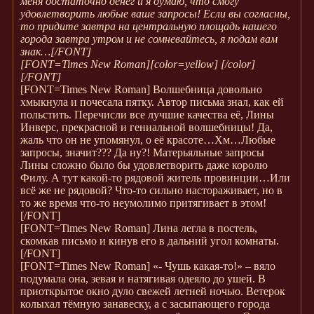
меня достаточно денег и я думаю, что смогу
удовлетворить любые ваше запросы! Если вы согласны,
то придите завтра на центральную площадь нашего
города завтра утром и не сомневайтесь, я подам вам
знак…
[/FONT]
[FONT=Times New Roman]
[color=yellow] [/color]
[/FONT]
[FONT=Times New Roman]
Волшебница довольно
хмыкнула и почесала пятку. Автор письма знал, как ей
польстить. Перечисли все лучшие качества её, Лины
Инверс, прекрасной и гениальной волшебницы! Да,
жаль что он не упомянул, о её красоте…Хм…Любые
запросы, значит??? Да ну?! Матерьяльные запросы
Лины сложно было бы удовлетворить даже королю
Филу. А тут какой-то рядовой житель провинции…Или
всё же не рядовой? Что-то сильно настораживает, но в
то же время что-то неумолимо притягивает в этом!
[/FONT]
[FONT=Times New Roman]
Лина легла в постель,
скомкав письмо и кинув его в дальний угол комнаты.
[/FONT]
[FONT=Times New Roman]
«- Чушь какая-то!» – вяло
подумала она, зевая и натягивая одеяло до ушей. В
приоткрытое окно дуло свежей летней ночью. Ветерок
колыхал тёмную занавеску, а с засыпающего города