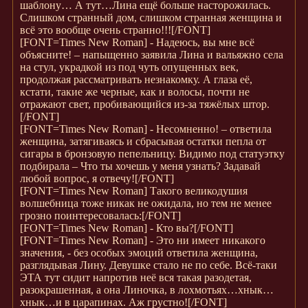
шаблону… А тут…Лина ещё больше насторожилась.
Слишком странный дом, слишком странная женщина и
всё это вообще очень странно!!!
[/FONT]
[FONT=Times New Roman]
- Надеюсь, вы мне всё
объясните! – напыщенно заявила Лина и вальяжно села
на стул, украдкой из под чуть опущенных век,
продолжая рассматривать незнакомку. А глаза её,
кстати, такие же черные, как и волосы, почти не
отражают свет, пробивающийся из-за тяжёлых штор.
[/FONT]
[FONT=Times New Roman]
- Несомненно! – ответила
женщина, затягиваясь и сбрасывая остатки пепла от
сигары в бронзовую пепельницу. Видимо под статуэтку
подбирала – Что ты хочешь у меня узнать? Задавай
любой вопрос, я отвечу!
[/FONT]
[FONT=Times New Roman]
Такого великодушия
волшебница тоже никак не ожидала, но тем не менее
грозно поинтересовалась:
[/FONT]
[FONT=Times New Roman]
- Кто вы?
[/FONT]
[FONT=Times New Roman]
- Это ни имеет никакого
значения, - без особых эмоций ответила женщина,
разглядывая Лину. Девушке стало не по себе. Всё-таки
ЭТА тут сидит напротив неё вся такая разодетая,
разокрашенная, а она Линочка, в лохмотьях…хнык…
хнык…и в царапинах. Аж грустно!
[/FONT]