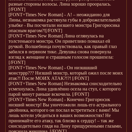
разные стороны волосы. Лина хорошо прооралась.
[/FONT]
[FONT=Times New Roman]
- А! – неожиданно для
Лины, незнакомка растянула губы в доброжелательной
улыбке - Вы посчитали низшего монстра Григорюсика
опасным врагом?!
[/FONT]
[FONT=Times New Roman]
Лина оглянулась на
толстенького монстра. Он приветливо помахал ей
ручкой. Волшебница почувствовала, как правый глаз
забился в нервном тике. Девушка снова повернула
взгляд к женщине и страшным голосом прошипела:
[/FONT]
[FONT=Times New Roman]
- Он низшшший
монстррр??? Низший монстр, который ожил после моих
атак?! После МОИХ АТАК?!?!
[/FONT]
[FONT=Times New Roman]
Незнакомка снисходительно
усмехнулась. Лина удивлённо осела на стул, с которого
парой минут раньше вскочила.
[/FONT]
[FONT=Times New Roman]
- Конечно Григорюсик
низший монстр! Вы уничтожили лишь его астрального
двойника, которого он послал встретиться с вами! Мы
лишь хотели убедиться в ваших возможностях! Не
принимайте его атаку, так близко к сердцу! – так же
снисходительно глядя на Лину прищуренными глазами,
пояснила женщина.
[/FONT]