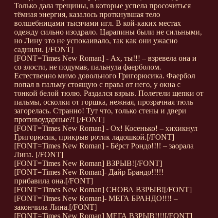
Только дала трещины, в которые успела просочиться
тёмная энергия, казалось проткнувшая тело
волшебницами тысячами игл. В кой-каких местах
одежду сильно изодрало. Царапины были не сильными,
но Лину это не успокаивало, так как они ужасно
саднили.
[/FONT]
[FONT=Times New Roman]
- Ах, ты!!! – взревела она и
со злости, не подумав, пальнула фаерболом.
Естественно мимо довольного Григорюсика. Фаербол
попал в пальму стоящую с права от него, у окна с
тонкой белой тюлю. Раздался взрыв. Полетели щепки от
пальмы, осколки от горшка, нежная, прозрачная тюль
загорелась. Странно! Тут что, только стены и двери
противоударные?!
[/FONT]
[FONT=Times New Roman]
- Ох! Косенько! – хихикнул
Григорюсик, прикрыв ротик ладошкой.
[/FONT]
[FONT=Times New Roman]
- Бёрст Рондо!!!! – заорала
Лина.
[/FONT]
[FONT=Times New Roman]
ВЗРЫВ!
[/FONT]
[FONT=Times New Roman]
- Дайр Брандо!!!!! –
прибавила она.
[/FONT]
[FONT=Times New Roman]
СНОВА ВЗРЫВ!
[/FONT]
[FONT=Times New Roman]
- МЕГА БРАНДО!!!! –
закончила Лина.
[/FONT]
[FONT=Times New Roman]
МЕГА ВЗРЫВ!!!!
[/FONT]