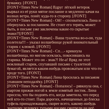
бумажку.
[/FONT]
[FONT=Times New Roman]
Вдруг лёгкий ветерок
вырвал из её руки мятое послание и медленно качая на
волнах ветра, понёс куда-то в сторону.
[/FONT]
[FONT=Times New Roman]
- Ой! – спохватилась Лина и
обернулась за посланием. Не стоит его терять, может
быть, в письме уже заключены какие-то скрытые
знаки?!
[/FONT]
[FONT=Times New Roman]
- Ваша туалетка во-о-он, туда
полетела!!! – указал волшебнице рукой внимательный
старик с клюкой.
[/FONT]
[FONT=Times New Roman]
- Сп…- крикнула
волшебница, но мигом осеклась, покосившись на
старика. Может это он - знак?! Не-а! Вряд ли этот
вежливый старик, спутавший письмо с туалетной
бумагой, является каким-нибудь провожатым или что-то
вроде того.
[/FONT]
[FONT=Times New Roman]
Лина бросилась за письмом
упавшим неподалёку.
[/FONT]
[FONT=Times New Roman]
- Попалось! – рявкнула она, с
азартом прижав ногой к земле измятый листик. Лина
присела, что бы поднять его, когда заметила, что перед
ней кто-то стоит. Пара дорогих, начищенных до блеска
туфель принадлежащих, скорее всего, какому-нибудь
знатному человеку тупыми носами смотрели на неё.