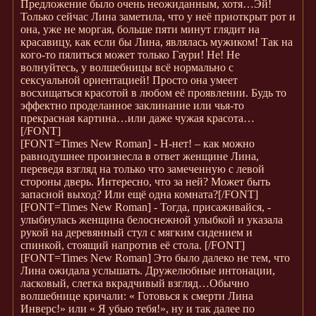
Предложение было очень неожиданным, хотя…Эй!
Только сейчас Лина заметила, что у неё приоткрыт рот и
она, уже не моргая, больше пяти минут глядит на
красавицу, как если бы Лина, являлась мужиком! Так на
кого-то пялиться может только Гаури! Не! Не
волнуйтесь, у волшебницы всё нормально с
сексуальной ориентацией! Просто она умеет
восхищаться красотой в любом её проявлении. Будь то
эффектно проделанное заклинание или чья-то
прекрасная картина…или даже чужая красота…
[/FONT]
[FONT=Times New Roman]
- Н-нет! – как можно
равнодушнее произнесла в ответ женщине Лина,
переведя взгляд на только что замеченную с левой
стороны дверь. Интересно, что за ней? Может быть
запасной выход? Или ещё одна комната?
[/FONT]
[FONT=Times New Roman]
- Тогда, присаживайся, -
улыбнулась женщина белоснежной улыбкой и указала
рукой на деревянный стул с мягким сидением и
спинкой, стоящий напротив её стола.
[/FONT]
[FONT=Times New Roman]
Это было далеко не тем, что
Лина ожидала услышать. Дружелюбные интонации,
ласковый, слегка вкрадчивый взгляд…Обычно
волшебнице кричали: « Готовься к смерти Лина
Инверс!» или « Я убью тебя!», ну и так далее по