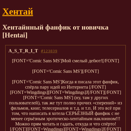
Хентай
Хентайнный фанфик от новичка
[Hentai]
A_S_T_R_I_T
#123839
[FONT='Comic Sans MS']Мой смелый дебют![/FONT]
[FONT='Comic Sans MS'][/FONT]
[FONT='Comic Sans MS']Когда я писала этот фанфик,
спёрла пару идей из Интернета [/FONT]
[FONT=Wingdings][FONT=Wingdings]J[/FONT][/FONT]
[FONT='Comic Sans MS'] (ну, там у других
пользователей), так же тут полно прочих «сперений» из
фильмов, книг, телесериалов и т.д. и т.п. И это всё при
том, что написать я хотела СЕРЬЁЗНЫЙ фанфик с не
менее серьёзным эротическо-хентайным наклонном!!!
Можно прям читать и гадать, откуда и что спёрто!
[/FONT][FONT=Wingdings][FONT=Wingdings]J[/FONT]