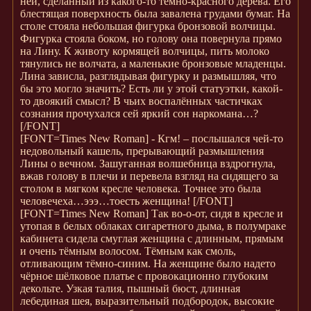
ней, сделанный из какого-то тёмно-красного дерева. Его
блестящая поверхность была завалена грудами бумаг. На
столе стояла небольшая фигурка бронзовой волчицы.
Фигурка стояла боком, но голову она повернула прямо
на Лину. К животу кормящей волчицы, пить молоко
тянулись не волчата, а маленькие бронзовые младенцы.
Лина зависла, разглядывая фигурку и размышляя, что
бы это могло значить? Есть ли у этой статуэтки, какой-
то двоякий смысл? В чьих воспалённых частичках
сознания прочухался сей яркий сон наркомана…?
[/FONT]
[FONT=Times New Roman]
- Кгм! – послышался чей-то
недовольный кашель, прерывающий размышления
Лины о вечном. Зашуганная волшебница вздрогнула,
вжав голову в плечи и перевела взгляд на сидящего за
столом в мягком кресле человека. Точнее это была
человечеха…эээ…тоесть женщина!
[/FONT]
[FONT=Times New Roman]
Так во-о-от, сидя в кресле и
утопая в белых облаках сигаретного дыма, в полумраке
кабинета сидела смуглая женщина с длинным, прямым
и очень тёмным волосом. Тёмным как смоль,
отливающим тёмно-синим. На женщине было надето
чёрное шёлковое платье с провокационно глубоким
декольте. Узкая талия, пышный бюст, длинная
лебединая шея, выразительный подбородок, высокие