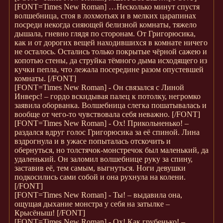
[FONT=Times New Roman]
…Несколько минут спустя
волшебница, стоя в лохмотьях и в мелких царапинах
посреди некогда сияющей белизной комнаты, тяжело
дышала, гневно глядя по сторонам. От Григорюсика,
как и от дорогих вещей находившихся в комнате ничего
не осталось. Остались только покрытые чёрной сажею и
копотью стены, да струйка тёмного дыма исходящего из
кучки пепла, что лежала посередине разом опустевшей
комнаты.
[/FONT]
[FONT=Times New Roman]
- Он связался с Линой
Инверс! – гордо вскидывая палец к потолку, негромко
заявила оборванка. Волшебница слегка пошатывалась и
вообще от чего-то чувствовала себя неважно.
[/FONT]
[FONT=Times New Roman]
- Ох! Прикольненько! –
раздался вдруг голос Григорюсика за её спиной. Лина
вздрогнула и в ужасе попыталась отскочить и
обернуться, но толстячок-монстречок был маленький, да
удаленький. Он заломил волшебнице руку за спину,
заставив её, тем самым, выгнуться. Ноги девушки
подкосились сами собой и она рухнула на колени.
[/FONT]
[FONT=Times New Roman]
- Ты! – выдавила она,
ощущая дыхание монстра у себя на затылке –
Крысёныш!
[/FONT]
[FONT=Times New Roman]
- Ох! Как грубенько! –