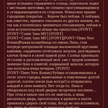
яркие вспышки отражаемого солнца, пересекали лодки
с местными жителями, не спешено прогуливающимися
и оглядывающимися по сторонам. Невысокие крыши
городишко покрытые… Короче был пейзаж. А пейзажи,
как известно, принято списывать из других книжек, но
так как я поленилась заниматься списыванием, пейзаж в
этом вступительном абзаце мы пропустим.[/FONT]
[FONT='Comic Sans MS'] [/FONT]
[FONT='Comic Sans MS'] [/FONT][FONT=Times New
Roman]Рыжая волшебница по имени Лина, стоя
посреди центральной площади выложенной круглыми
камнями, озадаченно почёсывала затылок, разглядывала
клочок бумаги в своей правой руке. Солнце припекало
её голову и расплавленный мозг уже с трудом понимал
значение букв в измятой, изорванной записки, которую
она получила вчера вечером. [/FONT]
[FONT=Times New Roman]
Рубаки останавливались в
отеле этого городка, вымотанные и измученные долгой
дорогой, плотно поели (как всегда!) и отправились
каждый в свою комнату. Вот тогда-то, Лина и
обнаружила под своей дверью загадочное послание…
При этом в начале она его не заметила, а лишь
распахнула дверь, протопталась к кровати и пыхтя
принялась сдирать свой плащ. Когда же она вспомнила,
что дверь не закрыла, то вернулась (ещё раз