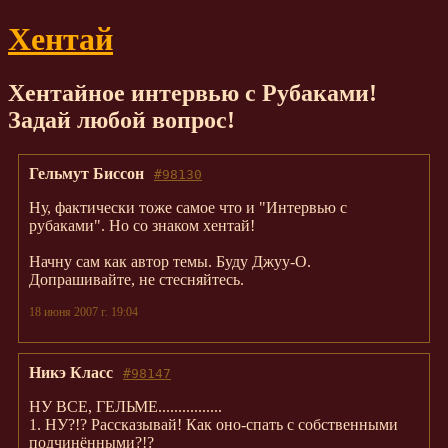
Хентай
Хентайное интервью с Рубаками!
Задай любой вопрос!
Гельмут Биссон
#98130
Ну, фактически тоже самое что и "Интервью с
рубаками". Но со знаком хентай!
Начну сам как автор темы. Буду Джуу-О.
Допрашивайте, не стесняйтесь.
18 июня 2007 г. 19:04
Никэ Класс
#98147
НУ ВСЕ, ГЕЛЬМЕ................
1. НУ?!? Рассказывай! Как оно-спать с собственными
подчинёнными?!?