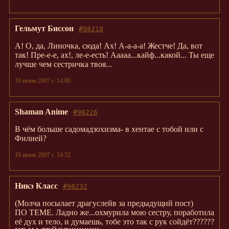
Гельмут Биссон
#98218
А! О, да, Линочка, сюда! Ах! А-а-а-а! Жестче! Да, вот
так! Пре-е-е, ах!, ле-е-есть! Ааааа...кайф...какой... Ты еще
лучше чем сестричка твоя...
19 июня 2007 г. 14:00
Shaman Anime
#98226
В чём больше садомадзохизма- в хентае с тобой или с
Филией?
19 июня 2007 г. 14:52
Никэ Класс
#98232
(Молча посылает драгуслейв за предыдущий пост)
ПО ТЕМЕ. Ладно же...охмурила мою сестру, поработила
её дух и тело, и думаешь, тобе это так с рук сойдёт??????