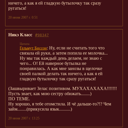
ничего, а как я ей гладкую бутылочку так сразу
ругаться!
20 июня 2007 г. 0:51
Никэ Класс
#98347
: Ну, если не считать того что
Гельмут Биссон
связала ей руки, а затем попила ее молочка...
Ну мы так каждый день делаем, не знаю с
чего... О! Ей наверное бутылка не
понравилась. А как мне занозы в щелочке
своей палкой делать так ничего, а как я ей
гладкую бутылочку так сразу ругаться!
(Зашвыривает Зелас позитивом. МУХАХАХАХА!!!!!!!
Пусть знает, как мою сестру обижать........)
ПО ТЕМЕ.
Ну хорошо, я тебе отомстила. И чё дальше-то?!? Чем
займ........(прикусила язык..........)
20 июня 2007 г. 13:25