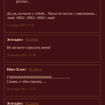
русски...
Да уж,согласен с тобой... Читал её посты с умилением...
:mad: :0062: :0062: :0062: :mad:
7 октября 2007 г. 19:41
Зелгадисс
#118805
Не желаете спросить меня?
28 октября 2007 г. 11:48
Никэ Класс
#118816
ГМММММММММММММ....................
Скажи, о чём-спрошу......
28 октября 2007 г. 12:33
Зелгадисс
#118846