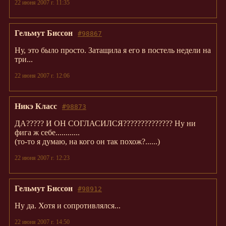
22 июня 2007 г. 11:35
Гельмут Биссон
#98867
Ну, это было просто. Затащила я его в постель недели на
три...
22 июня 2007 г. 12:06
Никэ Класс
#98873
ДА????? И ОН СОГЛАСИЛСЯ?????????????? Ну ни
фига ж себе............
(то-то я думаю, на кого он так похож?......)
22 июня 2007 г. 12:23
Гельмут Биссон
#98912
Ну да. Хотя и сопротивлялся...
22 июня 2007 г. 14:50