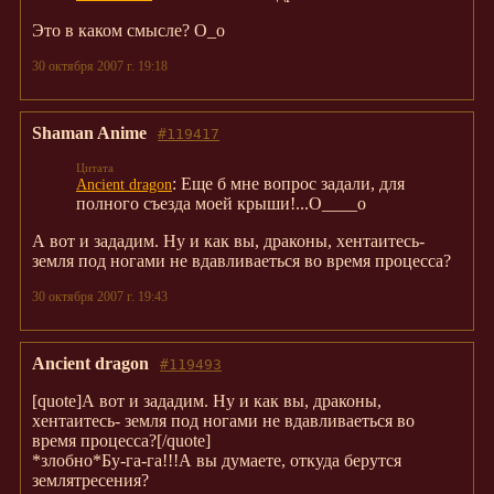
Это в каком смысле? О_о
30 октября 2007 г. 19:18
Shaman Anime
#119417
: Еще б мне вопрос задали, для
Ancient dragon
полного съезда моей крыши!...О____о
А вот и зададим. Ну и как вы, драконы, хентаитесь-
земля под ногами не вдавливаеться во время процесса?
30 октября 2007 г. 19:43
Ancient dragon
#119493
[quote]А вот и зададим. Ну и как вы, драконы,
хентаитесь- земля под ногами не вдавливаеться во
время процесса?[/quote]
*злобно*Бу-га-га!!!А вы думаете, откуда берутся
землятресения?