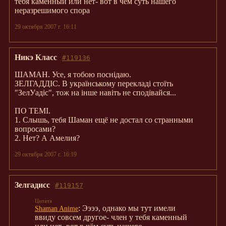
тебя каменный или нет- вот в чём суть нашего
неразрешимого спора
29 октября 2007 г. 16:11
Никэ Класс
#119136
ШАМАН. Усе, я тобою поснідаю.
ЗЕЛГАДДІС. В українському перекладі стоїть
"ЗелУадіс", тож на інше навіть не сподівайся...
ПО ТЕМІ.
1. Слышь, тебя Шаман ещё не достал со странными
вопросами?
2. Нет? А Амелия?
29 октября 2007 г. 16:19
Зелгадисс
#119157
: Ээээ, однако мы тут имели
Shaman Anime
ввиду совсем другое- член у тебя каменный