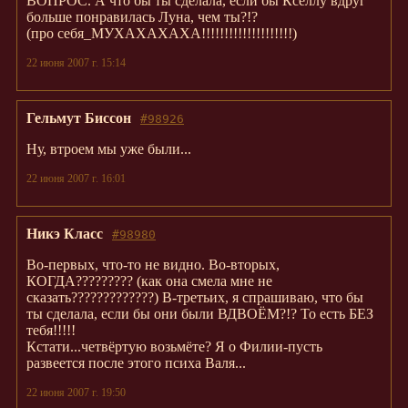
ВОПРОС. А что бы ты сделала, если бы Кселлу вдруг
больше понравилась Луна, чем ты?!?
(про себя_МУХАХАХАХА!!!!!!!!!!!!!!!!!!!!)
22 июня 2007 г. 15:14
Гельмут Биссон
#98926
Ну, втроем мы уже были...
22 июня 2007 г. 16:01
Никэ Класс
#98980
Во-первых, что-то не видно. Во-вторых,
КОГДА????????? (как она смела мне не
сказать?????????????) В-третьих, я спрашиваю, что бы
ты сделала, если бы они были ВДВОЁМ?!? То есть БЕЗ
тебя!!!!!
Кстати...четвёртую возьмёте? Я о Филии-пусть
развеется после этого психа Валя...
22 июня 2007 г. 19:50