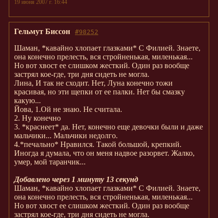
19 июня 2007 г. 16:44
Гельмут Биссон
#98252
Шаман, *кавайно хлопает глазками* С Филией. Знаете,
она конечно прелесть, вся стройненькая, миленькая...
Но вот хвост ее слишком жесткий. Один раз вообще
застрял кое-где, три дня сидеть не могла.
Лина, И так не сходит. Нет, Луна конечно тожи
красивая, но эти щепки от ее палки. Нет бы смазку
какую...
Йова, 1.Ой не знаю. Не считала.
2. Ну конечно
3. *краснеет* да. Нет, конечно еще девочки были и даже
мальчики... Мальчики недолго.
4.*печально* Нравился. Такой большой, крепкий.
Иногда я думала, что он меня надвое разорвет. Жалко,
умер, мой таранчик...
Добавлено через 1 минуту 13 секунд
Шаман, *кавайно хлопает глазками* С Филией. Знаете,
она конечно прелесть, вся стройненькая, миленькая...
Но вот хвост ее слишком жесткий. Один раз вообще
застрял кое-где, три дня сидеть не могла.