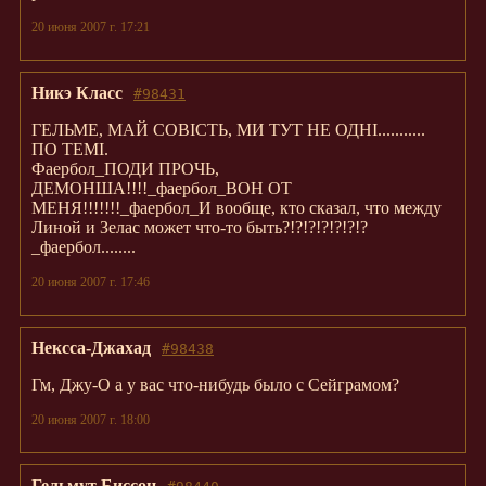
20 июня 2007 г. 17:21
Никэ Класс
#98431
ГЕЛЬМЕ, МАЙ СОВІСТЬ, МИ ТУТ НЕ ОДНІ...........
ПО ТЕМІ.
Фаербол_ПОДИ ПРОЧЬ,
ДЕМОНША!!!!_фаербол_ВОН ОТ
МЕНЯ!!!!!!!_фаербол_И вообще, кто сказал, что между
Линой и Зелас может что-то быть?!?!?!?!?!?!?
_фаербол........
20 июня 2007 г. 17:46
Нексса-Джахад
#98438
Гм, Джу-О а у вас что-нибудь было с Сейграмом?
20 июня 2007 г. 18:00
Гельмут Биссон