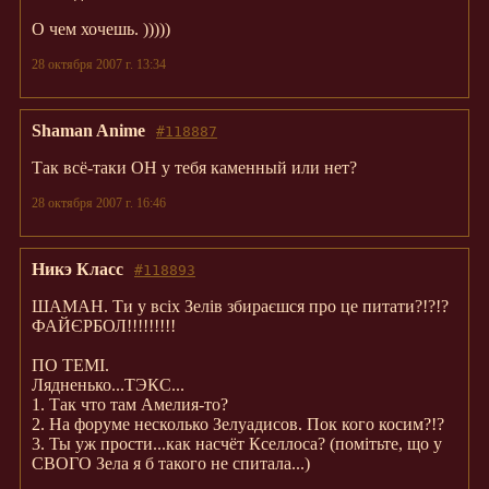
О чем хочешь. )))))
28 октября 2007 г. 13:34
Shaman Anime
#118887
Так всё-таки ОН у тебя каменный или нет?
28 октября 2007 г. 16:46
Никэ Класс
#118893
ШАМАН. Ти у всіх Зелів збираєшся про це питати?!?!?
ФАЙЄРБОЛ!!!!!!!!!
ПО ТЕМІ.
Лядненько...ТЭКС...
1. Так что там Амелия-то?
2. На форуме несколько Зелуадисов. Пок кого косим?!?
3. Ты уж прости...как насчёт Кселлоса? (помітьте, що у
СВОГО Зела я б такого не спитала...)