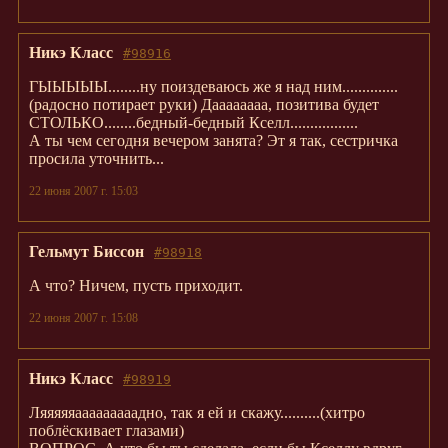
Никэ Класс
#98916
ГЫЫЫЫЫ........ну поиздеваюсь же я над ним..............
(радосно потирает руки) Даааааааа, позитива будет
СТОЛЬКО........бедный-бедный Кселл.................
А ты чем сегодня вечером занята? Эт я так, сестричка
просила уточнить...
22 июня 2007 г. 15:03
Гельмут Биссон
#98918
А что? Ничем, пусть приходит.
22 июня 2007 г. 15:08
Никэ Класс
#98919
Ляяяяяааааааааадно, так я ей и скажу..........(хитро
поблёскивает глазами)