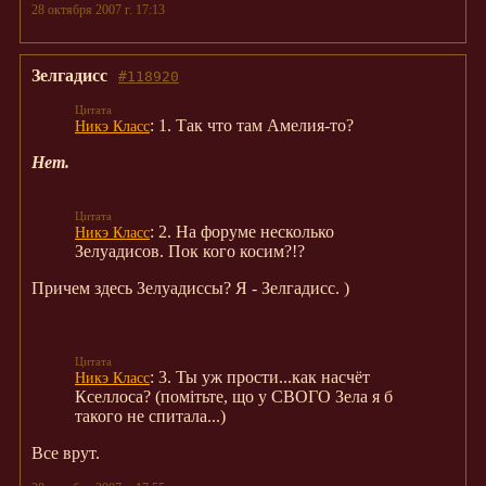
28 октября 2007 г. 17:13
Зелгадисс
#118920
: 1. Так что там Амелия-то?
Никэ Класс
Нет.
: 2. На форуме несколько
Никэ Класс
Зелуадисов. Пок кого косим?!?
Причем здесь Зелуадиссы? Я - Зелгадисс. )
: 3. Ты уж прости...как насчёт
Никэ Класс
Кселлоса? (помітьте, що у СВОГО Зела я б
такого не спитала...)
Все врут.