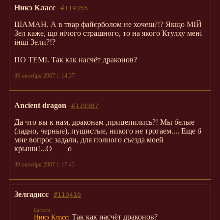
Никэ Класс
#119355
ШАМАН. А в твар файєрболом не хочеш?!? Якщо МІЙ
Зел каже, що нічого страшного, то на якого Ктулху мені
інші Зели?!?
ПО ТЕМІ. Так как насчёт драконов?
30 октября 2007 г. 14:37
Ancient dragon
#119387
Да что вы к нам, драконам ,прицепились?! Мы белые
(ладно, черные), пушистые, никого не трогаем.... Еще б
мне вопрос задали, для полного съезда моей
крыши!...О____о
30 октября 2007 г. 17:43
Зелгадисс
#119410
: Так как насчёт драконов?
Никэ Класс