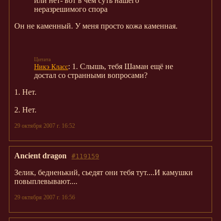
или нет- вот в чём суть нашего
неразрешимого спора
Он не каменный. У меня просто кожа каменная.
: 1. Слышь, тебя Шаман ещё не
Никэ Класс
достал со странными вопросами?
1. Нет.
2. Нет.
29 октября 2007 г. 16:52
Ancient dragon
#119159
Зелик, бедненький, сьедят они тебя тут....И камушки
повыплевывают....
29 октября 2007 г. 16:56