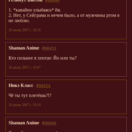
#98440
1. *кавайно улыбаясь* йя.
2. Нет, у Сейграма и нечем было, а от мужчины ртом я
не люблю.
20 июня 2007 г. 18:16
Shaman Anime
#98453
Кто сильнее в хентае: Йо или ты?
20 июня 2007 г. 19:07
Никэ Класс
#98454
Чё ты тут плетёшь?!?
20 июня 2007 г. 19:10
Shaman Anime
#98680