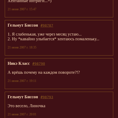
Хентайные интриги...=)
21 июня 2007 г. 15:47
Гельмут Биссон
#98787
1. Я слабенькая, уже через месяц устаю...
2. Ну *кавайно улыбается* хентаюсь помаленьку...
21 июня 2007 г. 18:35
Никэ Класс
#98790
А врёшь почему на каждом повороте?!?
21 июня 2007 г. 19:11
Гельмут Биссон
#98793
Это весело, Линочка
21 июня 2007 г. 20:01