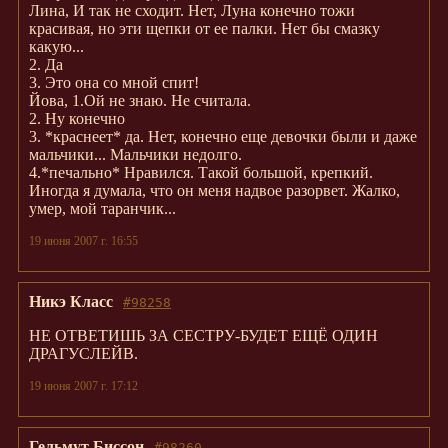
Лина, И так не сходит. Нет, Луна конечно тожи
красивая, но эти щепки от ее палки. Нет бы смазку
какую...
2. Да
3. Это она со мной спит!
Йова, 1.Ой не знаю. Не считала.
2. Ну конечно
3. *краснеет* да. Нет, конечно еще девочки были и даже
мальчики... Мальчики недолго.
4.*печально* Нравился. Такой большой, крепкий.
Иногда я думала, что он меня надвое разорвет. Жалко,
умер, мой таранчик...
19 июня 2007 г. 16:55
Никэ Класс
#98258
НЕ ОТВЕТИШЬ ЗА СЕСТРУ-БУДЕТ ЕЩЁ ОДИН
ДРАГУСЛЕЙВ.
19 июня 2007 г. 17:12
Гельмут Биссон
#98260