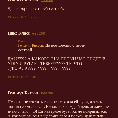
Да все хорошо с твоей сестрой.
19 июня 2007 г. 17:17
Никэ Класс
#98269
: Да все хорошо с твоей
Гельмут Биссон
сестрой.
ДА??????? А КАКОГО ОНА БИТЫЙ ЧАС СИДИТ В
УГЛУ И РУГАЕТ ТЕБЯ???????? ТЫ ЧТО
СДЕЛАЛА????????????????????????
19 июня 2007 г. 19:05
Гельмут Биссон
#98288
Ну, если не считать того что связала ей руки, а затем
попила ее молочка... Ну мы так каждый день делаем, не
знаю с чего... О! Ей наверное бутылка не понравилась.
А как мне занозы в щелочке своей палкой делать так