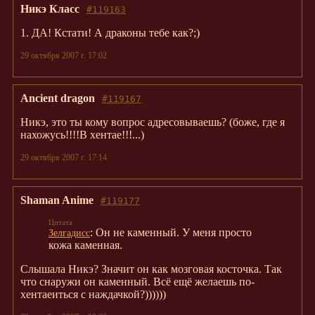
Никэ Класс
#119163
1. ДА! Кстати! А драконы тебе как?;)
29 октября 2007 г. 17:02
Ancient dragon
#119167
Никэ, это ты кому вопрос адресовываешь? (боже, где я
нахожусь!!!!В хентае!!!...)
29 октября 2007 г. 17:14
Shaman Anime
#119177
: Он не каменный. У меня просто
Зелгадисс
кожа каменная.
Cлышала Никэ? Значит он как мозговая косточка. Так
что снаружи он каменный. Всё ещё желаешь по-
хентаеиться с наждачкой?))))))