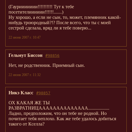
(Гауриииииии!!!!!!!!!! Тут к тебе
посетителииииии!!!!!!.......)
Ну хорошо, а если не сын, то, может, племянник какой-
нибудь троюродный?!? После всего, что ты с моей
сестрой сделала, вряд ли я тебе поверю...
22 июня 2007 г. 10:47
Гельмут Биссон
#98856
Нет, не родственник. Приемный сын.
22 июня 2007 г. 11:32
Никэ Класс
#98857
ОХ КАКАЯ ЖЕ ТЫ
РАЗВРАТНИЦАААААААААААААА..................
Ладно, предположим, что он тебе не родной. Но
почитает тебя неплохо. Как же тебе удалось добиться
такого от Кселла?