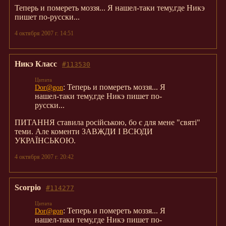
Теперь и помереть моззя... Я нашел-таки тему,где Никэ
пишет по-русски...
4 октября 2007 г. 14:51
Никэ Класс
#113530
: Теперь и помереть моззя... Я
Dor@gon
нашел-таки тему,где Никэ пишет по-
русски...
ПИТАННЯ ставила російською, бо є для мене "святі"
теми. Але коменти ЗАВЖДИ І ВСЮДИ
УКРАЇНСЬКОЮ.
4 октября 2007 г. 20:42
Scorpio
#114277
: Теперь и помереть моззя... Я
Dor@gon
нашел-таки тему,где Никэ пишет по-