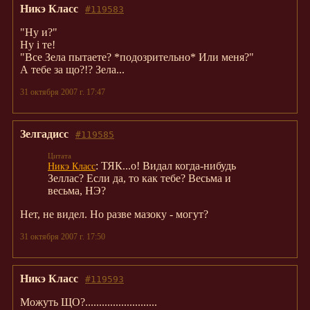
Никэ Класс
#119583
"Ну и?"
Ну і те!
"Все Зела пытаете? *подозрительно* Или меня?"
А тебе за що?!? Зела...
31 октября 2007 г. 17:47
Зелгадисс
#119585
: ТЯК...о! Видал когда-нибудь
Никэ Класс
Зеллас? Если да, то как тебе? Весьма и
весьма, НЭ?
Нет, не видел. Но разве мазоку - могут?
31 октября 2007 г. 17:50
Никэ Класс
#119593
Можуть ЩО?..........................