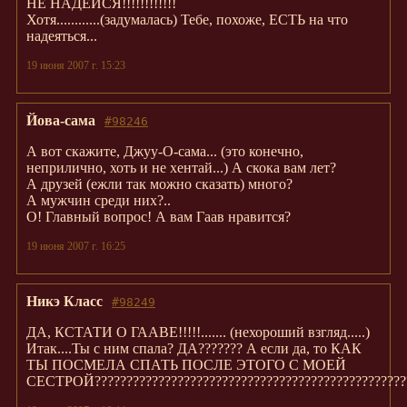
НЕ НАДЕЙСЯ!!!!!!!!!!!!
Хотя............(задумалась) Тебе, похоже, ЕСТЬ на что
надеяться...
19 июня 2007 г. 15:23
Йова-сама
#98246
А вот скажите, Джуу-О-сама... (это конечно,
неприлично, хоть и не хентай...) А скока вам лет?
А друзей (ежли так можно сказать) много?
А мужчин среди них?..
О! Главный вопрос! А вам Гаав нравится?
19 июня 2007 г. 16:25
Никэ Класс
#98249
ДА, КСТАТИ О ГААВЕ!!!!!....... (нехороший взгляд.....)
Итак....Ты с ним спала? ДА??????? А если да, то КАК
ТЫ ПОСМЕЛА СПАТЬ ПОСЛЕ ЭТОГО С МОЕЙ
СЕСТРОЙ??????????????????????????????????????????????????