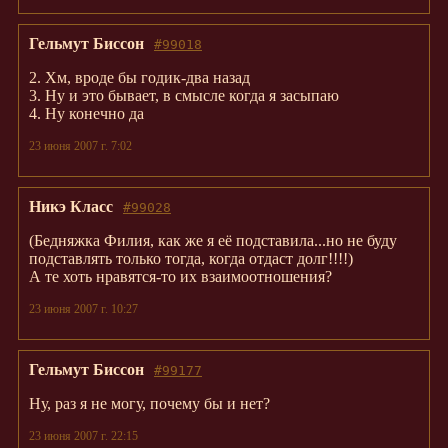
Гельмут Биссон
#99018
2. Хм, вроде бы годик-два назад
3. Ну и это бывает, в смысле когда я засыпаю
4. Ну конечно да
23 июня 2007 г. 7:02
Никэ Класс
#99028
(Бедняжка Филия, как же я её подставила...но не буду
подставлять только тогда, когда отдаст долг!!!!)
А те хоть нравятся-то их взаимоотношения?
23 июня 2007 г. 10:27
Гельмут Биссон
#99177
Ну, раз я не могу, почему бы и нет?
23 июня 2007 г. 22:15