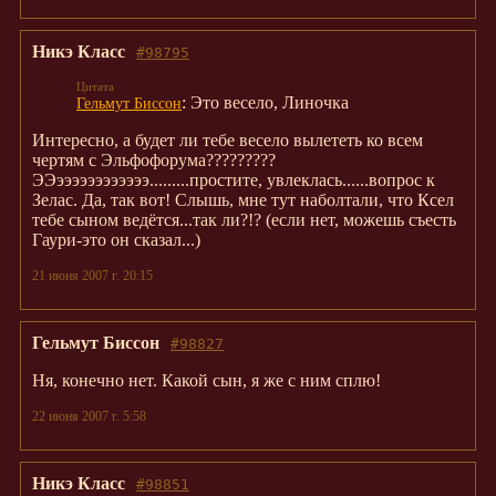
Никэ Класс
#98795
: Это весело, Линочка
Гельмут Биссон
Интересно, а будет ли тебе весело вылететь ко всем
чертям с Эльфофорума?????????
ЭЭээээээээээээ.........простите, увлеклась......вопрос к
Зелас. Да, так вот! Слышь, мне тут наболтали, что Ксел
тебе сыном ведётся...так ли?!? (если нет, можешь съесть
Гаури-это он сказал...)
21 июня 2007 г. 20:15
Гельмут Биссон
#98827
Ня, конечно нет. Какой сын, я же с ним сплю!
22 июня 2007 г. 5:58
Никэ Класс
#98851