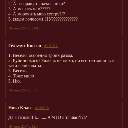
2. А развращать начальника?
3. А мешать нам?????
4. А морочить мою сестру?!?
5. (злым голосом)_НУ?????????????
18 июня 2007 г. 21:06
Гельмут Биссон
#98187
1. Весело, особенно троих разом.
2. Рубиноокого? Знаешь неплохо, но его тентакли все-
таки великоваты...
3. Весело.
4. Тоже мило
5. Ню.
19 июня 2007 г. 8:17
Никэ Класс
#98206
Да я тя щас!!!!......... А ЧТО я тя щас?!?!?
19 июня 2007 г. 12:44