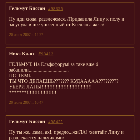
Гельмут Биссон
#98355
Ну иди сюда, развлечемся. /Придавила Лину к полу и
засунула в нее унесенный от Кселлоса жезл/
20 июня 2007 г. 14:27
Никэ Класс
#98412
ГЕЛЬМУТ. На Ельфофорумі за таке вже б
забанили................................
ПО ТЕМІ.
ТЫ ЧТО ДЕЛАЕШЬ??????? КУДААААА?????????
УБЕРИ ЛАПЫ!!!!!!!!!!!!!!!!!!!!!!!!!!!!!!!!
*******!!!!!!!!!!!!!!!!!!!
20 июня 2007 г. 16:47
Гельмут Биссон
#98421
Ну ты же...сама, ах!, предло...жиЛА! /хентайт Лину и
развлекается пальчиками/