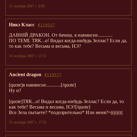
31 октября 2007 г. 9:09
Никэ Класс
#119527
ДАВНІЙ ДРАКОН. От бачиш, я навмисне............
ПО ТЕМІ. ТЯК...о! Видал когда-нибудь Зеллас? Если да,
то как тебе? Весьма и весьма, НЭ?
31 октября 2007 г. 13:51
Ancient dragon
#119577
[quote]я навмисне............[/quote]
Ну и?
[quote]ТЯК...о! Видал когда-нибудь Зеллас? Если да, то
как тебе? Весьма и весьма, НЭ?[/quote]
Все Зела пытаете? *подозрительно* Или меня?=((((((((
31 октября 2007 г. 17:32