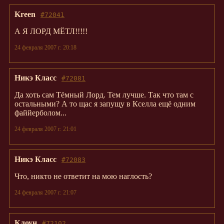
Kreen
#72041
А Я ЛОРД МЁТЛ!!!!!
24 февраля 2007 г. 20:18
Никэ Класс
#72081
Да хоть сам Тёмный Лорд. Тем лучше. Так что там с
остальными? А то щас я запущу в Кселла ещё одним
файйерболом...
24 февраля 2007 г. 21:01
Никэ Класс
#72083
Что, никто не ответит на мою наглость?
24 февраля 2007 г. 21:07
Клоун
#72102