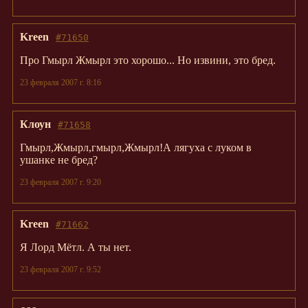
Kreen
#71650
Про Гмырл Жмырл это хорошо... Но извини, это бред.
23 февраля 2007 г. 8:16
Клоун
#71658
Гмырл,Жмырл,гмырл,Жмырл!А лягуха с луком в
ушанке не бред?
23 февраля 2007 г. 9:20
Kreen
#71662
Я Лорд Мётл. А ты нет.
23 февраля 2007 г. 9:52