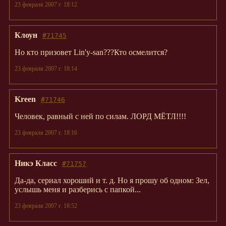
23 февраля 2007 г. 18:12
Клоун
#71745
Но кто призовет Lin'у-san???Кто осмелится?
23 февраля 2007 г. 18:14
Kreen
#71746
Человек, равный с ней по силам. ЛОРД МЁТЛ!!!!
23 февраля 2007 г. 18:16
Никэ Класс
#71757
Да-да, сериал хороший и т. д. Но я прошу об одном: Зел,
услышь меня и разберись с папкой...
23 февраля 2007 г. 18:52