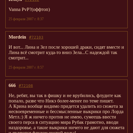
Vanna PvP?(оффтоп)
25 февраля 2007 г. 8:37
Mordein
#72103
И вот... Лина и Зел после хорошей драки, сидят вместе и
Лина всё смотрит куда-то вниз Зела...С надеждой так
смотрит...
25 февраля 2007 г. 8:57
666
#72108
Не, ребят, вы так в фишку и не врубились, флудите как
попало, разве что Никэ более-менее по теме пишет.
А Крина вообще видимо придется удалить из сюжета за
несвоевременные и бессмысленные выкрики про Лорда
Метл.:) Я ж ничего против не имею, сумеешь ввести
своего перса в ситуацию мира Рубак грамотно, вводи
наздоровье, а такие выкрики ничего не дают для сюжета
и являются флудом чистой воды!