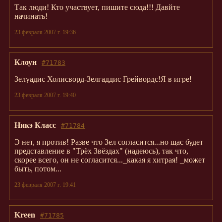
Так люди! Кто участвует, пишите сюда!!! Давйте
начинать!
23 февраля 2007 г. 19:36
Клоун
#71783
Зелуадис Холисворд-Зелгаддис Грейвордс!Я в игре!
23 февраля 2007 г. 19:40
Никэ Класс
#71784
Э нет, я против! Разве что Зел согласится...но щас будет
представление в "Трёх Звёздах" (надеюсь), так что,
скорее всего, он не согласится..._какая я хитрая! _может
быть, потом...
23 февраля 2007 г. 19:41
Kreen
#71785