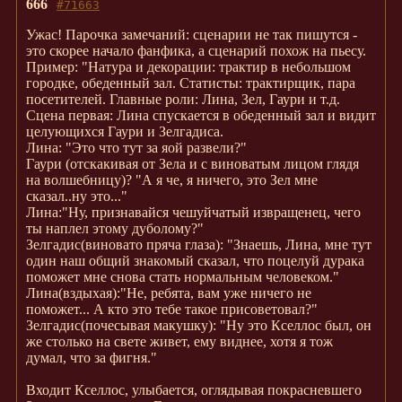
666
#71663
Ужас! Парочка замечаний: сценарии не так пишутся -
это скорее начало фанфика, а сценарий похож на пьесу.
Пример: "Натура и декорации: трактир в небольшом
городке, обеденный зал. Статисты: трактирщик, пара
посетителей. Главные роли: Лина, Зел, Гаури и т.д.
Сцена первая: Лина спускается в обеденный зал и видит
целующихся Гаури и Зелгадиса.
Лина: "Это что тут за яой развели?"
Гаури (отскакивая от Зела и с виноватым лицом глядя
на волшебницу)? "А я че, я ничего, это Зел мне
сказал..ну это..."
Лина:"Ну, признавайся чешуйчатый извращенец, чего
ты наплел этому дуболому?"
Зелгадис(виновато пряча глаза): "Знаешь, Лина, мне тут
один наш общий знакомый сказал, что поцелуй дурака
поможет мне снова стать нормальным человеком."
Лина(вздыхая):"Не, ребята, вам уже ничего не
поможет... А кто это тебе такое присоветовал?"
Зелгадис(почесывая макушку): "Ну это Кселлос был, он
же столько на свете живет, ему виднее, хотя я тож
думал, что за фигня."
Входит Кселлос, улыбается, оглядывая покрасневшего