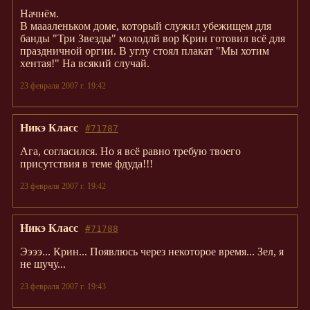
Начнём.
В маааленьком доме, который служил убежищем для
банды "Три Звезды" молодлй вор Крин готовил всё для
праздничной оргии. В углу стоял плакат "Мы хотим
хентая!" На всякий случай.
23 февраля 2007 г. 19:42
Никэ Класс
#71787
Ага, согласился. Но я всё равно требую твоего
присутствия в теме фдуда!!!
23 февраля 2007 г. 19:42
Никэ Класс
#71788
Ээээ... Крин... Появлюсь через некоторое время... Зел, я
не шучу...
23 февраля 2007 г. 19:43