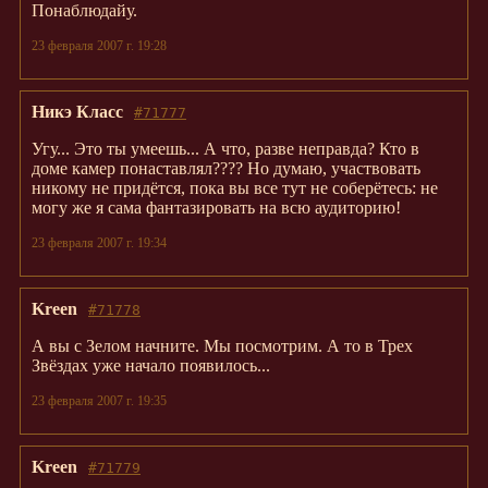
Понаблюдайу.
23 февраля 2007 г. 19:28
Никэ Класс
#71777
Угу... Это ты умеешь... А что, разве неправда? Кто в
доме камер понаставлял???? Но думаю, участвовать
никому не придётся, пока вы все тут не соберётесь: не
могу же я сама фантазировать на всю аудиторию!
23 февраля 2007 г. 19:34
Kreen
#71778
А вы с Зелом начните. Мы посмотрим. А то в Трех
Звёздах уже начало появилось...
23 февраля 2007 г. 19:35
Kreen
#71779