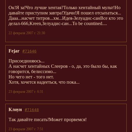
Ок!Я за!Что лучше хентая?Только хентайный мульт!Но
давайте приступим завтра!Удачи!Я пошел отсыпаться...
Дааа...насчет титров...хм...Идея-Зелуадис-санВсе кто это
делал-666,Kreen,Зелуадис-сан...To be countined....
22 февраля 2007 г. 21:30
Fejar
#71646
Присоединяюсь...
А насчет хентайных Слееров - о, да, это было бы, как
говорится, белиссимо...
Но чего нет - того нет.
Хотя, хочется надееться, что пока...
23 февраля 2007 г. 6:31
Клоун
#71648
Так давайте писать!Может прорвемся!
23 февраля 2007 г. 7:51