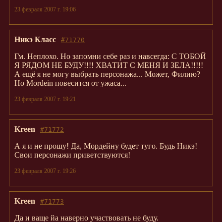
23 февраля 2007 г. 19:06
Никэ Класс
#71770
Гм. Неплохо. Но запомни себе раз и навсегда: С ТОБОЙ
Я РЯДОМ НЕ БУДУ!!!! ХВАТИТ С МЕНЯ И ЗЕЛА!!!!!
А ещё я не могу выбрать персонажа... Может, Филию?
Но Mordein повесится от ужаса...
23 февраля 2007 г. 19:21
Kreen
#71772
А я и не прошу! Да, Мордейну будет туго. Будь Никэ!
Свои персонажи приветствуются!
23 февраля 2007 г. 19:26
Kreen
#71773
Да и ваще йа наверно участвовать не буду.