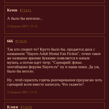
Kreen
#71631
А было бы неплохо...
22 февраля 2007 г. 21:14
666
#71635
Так кто спорит-то? Круто было бы, продается диск с
названием "Slayers Adult Hentai Fan Fiction", точно такое
же название яркими буквами появляется в начале
мульта, а потом идет титр: "Сценарий: фэны-
хентайщики форума Slayers.ru" ну и наши ники. Да уж,
было бы весело.
Ну , чтоб скрасить горечь разочарования предлагаю хоть
сценарий всем вместе написать. Что скажете?
22 февраля 2007 г. 21:22
Клоун
#71636