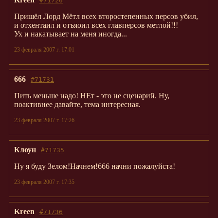
#71726
Пришёл Лорд Мётл всех второстепенных персов убил,
и отхентаил и отъяоил всех главперсов метлой!!!
Ух и накатывает на меня иногда...
23 февраля 2007 г. 17:01
666
#71731
Пить меньше надо! НЕт - это не сценарий. Ну,
поактивнее давайте, тема интересная.
23 февраля 2007 г. 17:26
Клоун
#71735
Ну я буду Зелом!Начнем!666 начни пожалуйста!
23 февраля 2007 г. 17:35
Kreen
#71736