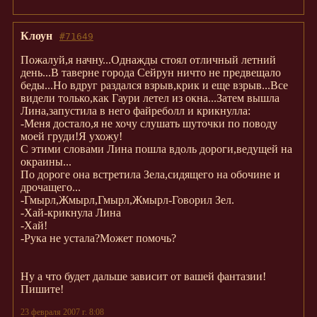
Клоун
#71649
Пожалуй,я начну...Однажды стоял отличный летний
день...В таверне города Сейрун ничто не предвещало
беды...Но вдруг раздался взрыв,крик и еще взрыв...Все
видели только,как Гаури летел из окна...Затем вышла
Лина,запустила в него файреболл и крикнулла:
-Меня достало,я не хочу слушать шуточки по поводу
моей груди!Я ухожу!
С этими словами Лина пошла вдоль дороги,ведущей на
окраины...
По дороге она встретила Зела,сидящего на обочине и
дрочащего...
-Гмырл,Жмырл,Гмырл,Жмырл-Говорил Зел.
-Хай-крикнула Лина
-Хай!
-Рука не устала?Может помочь?
Ну а что будет дальше зависит от вашей фантазии!
Пишите!
23 февраля 2007 г. 8:08