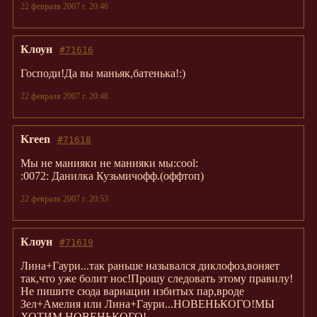
22 февраля 2007 г. 20:46
Клоун
#71616
Господи!Да вы маньяк,батенька!:)
22 февраля 2007 г. 20:48
Kreen
#71618
Мы не манияки не манияки мы:cool:
:0072: Данилка Кузьмичофф.(оффтоп)
22 февраля 2007 г. 20:53
Клоун
#71619
Лина+Гаури...так раньше назывался диклофоз,воняет
так,что уже болит нос!Прошу следовать этому правилу!
Не пишите сюда вариации избитых пар,вроде
Зел+Амелия или Лина+Гаури...НОВЕНЬКОГО!МЫ
ХОТИМ НОВЕНЬКОГО!