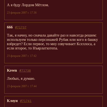
А я буду Лордом Мётлом.
23 февраля 2007 г. 17:36
666
#71737
Так, я начну, но сначала давайте раз и навсегда решим:
используем только персонажей Рубак или кого в башку
взбредет? Если первое, то мну озвучивает Кселлоса, а
если второе, то Нъярлатхотепа.
23 февраля 2007 г. 17:42
Kreen
#71738
Любых, я думаю.
23 февраля 2007 г. 17:44
Клоун
#71741