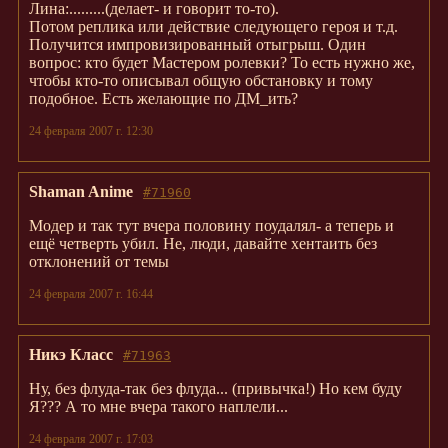
Лина:.........(делает- и говорит то-то).
Потом реплика или действие следующего героя и т.д.
Получится импровизированный отыгрыш. Один
вопрос: кто будет Мастером ролевки? То есть нужно же,
чтобы кто-то описывал общую обстановку и тому
подобное. Есть желающие по ДМ_ить?
24 февраля 2007 г. 12:30
Shaman Anime
#71960
Модер и так тут вчера половину поудалял- а теперь и
ещё четверть убил. Не, люди, давайте хентаить без
отклонений от темы
24 февраля 2007 г. 16:44
Никэ Класс
#71963
Ну, без флуда-так без флуда... (привычка!) Но кем буду
Я??? А то мне вчера такого наплели...
24 февраля 2007 г. 17:03