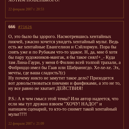
22 февраля 2007 г. 20:53
666
#71626
О, это было бы здорого. Насмотревшись хентайных
пикчей, ужасно хочется увидеть хентайный мульт. Ведь
есть же хентайные Евангелион и Сэйлормун. Пора бы
снять уже и по Рубакам что-то эдакое. Н, да, мне б хотя
бы пару художников-мангак, я бы такое снял!+_- Куда
там Лина-Гаури, у меня б Филию всей толпой трахали, а
Фибриццо имел бы Гаав или Шабранигдо. Хе-хе-хе. Эх,
мечты, где ваша сладость?(с)
Ну почему никто не замутит такое дело? Приходится
вот довольствоваться пикчами и фанфиками, а это не то,
ну все равно не хватает ДЕЙСТВИЯ!
P.S.: А в чем смысл этой темы? Или автор надеется, что
если мы тут дружно взвоем "ХОЧУ! НАДО!" и
напишем сценарий, то кто-то снимет такой хентайный
мульт???!
22 февраля 2007 г. 21:09