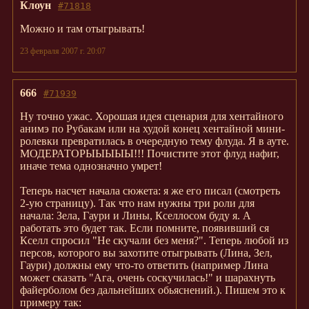
Клоун
#71818
Можно и там отыгрывать!
23 февраля 2007 г. 20:07
666
#71939
Ну точно ужас. Хорошая идея сценария для хентайного
анимэ по Рубакам или на худой конец хентайной мини-
ролевки превратилась в очередную тему флуда. Я в ауте.
МОДЕРАТОРЫЫЫЫЫ!!! Почистите этот флуд нафиг,
иначе тема однозначно умрет!
Теперь насчет начала сюжета: я же его писал (смотреть
2-ую страницу). Так что нам нужны три роли для
начала: Зела, Гаури и Лины, Кселлосом буду я. А
работать это будет так. Если помните, появивший ся
Кселл спросил "Не скучали без меня?". Теперь любой из
персов, которого вы захотите отыгрывать (Лина, Зел,
Гаури) должны ему что-то ответить (например Лина
может сказать "Ага, очень соскучилась!" и шарахнуть
файерболом без дальнейших обьяснений.). Пишем это к
примеру так: