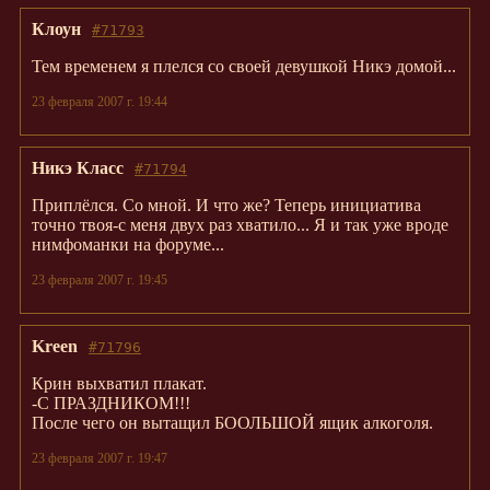
Клоун
#71793
Тем временем я плелся со своей девушкой Никэ домой...
23 февраля 2007 г. 19:44
Никэ Класс
#71794
Приплёлся. Со мной. И что же? Теперь инициатива
точно твоя-с меня двух раз хватило... Я и так уже вроде
нимфоманки на форуме...
23 февраля 2007 г. 19:45
Kreen
#71796
Крин выхватил плакат.
-С ПРАЗДНИКОМ!!!
После чего он вытащил БООЛЬШОЙ ящик алкоголя.
23 февраля 2007 г. 19:47