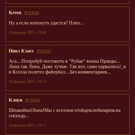
Kreen
#72030
Ну а если впихнуть удастся? Плиз...
24 февраля 2007 г. 20:04
Никэ Класс
#72037
Ага... Попробуй поставить в "Рубак" воина Правды...
Лина так Лина. Даже лучше. Так вот, сами нарвались!_и
в Кселла полетел файербол... Без комментариев...
24 февраля 2007 г. 20:13
Клоун
#72040
Шпакойна!Лина!Мы с кселлом отойдем,побазарим,на
секунду...
24 февраля 2007 г. 20:17