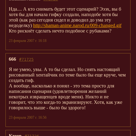
Нда.... А кто снимать будет этот сценарий? Эээх, вы б
хотя бы для начала гифку создали, наподобе хотя бы
этой (как раз сегодня сидел и доводил до ума эту
недоделку)
http://shaman-anime.narod.ru/009-changed.gif
Кто рискнёт сделать нечто подобное с рубаками?
23 февраля 2007 г. 16:18
666
#71725
Я не умею, увы. А то бы сделал. Но снять настоящий
рисованный хентайчик по теме было бы еще круче, чем
создать гиф.
А вообще, насколько я понял - это тема просто для
написания сценария (удовлетворения желаний
некотрых извращенцев вроде меня). Никто и не
говорит, что это когда-то экранизируют. Хотя, как уже
говорилось выше - было бы здорого!
23 февраля 2007 г. 16:56
Kreen