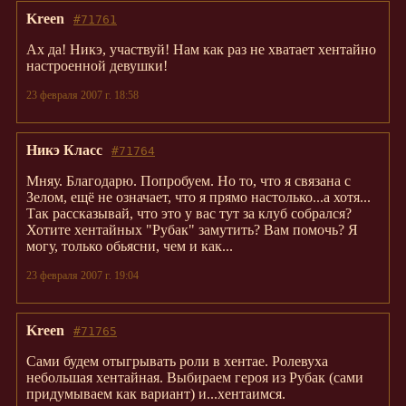
Kreen
#71761
Ах да! Никэ, участвуй! Нам как раз не хватает хентайно
настроенной девушки!
23 февраля 2007 г. 18:58
Никэ Класс
#71764
Мняу. Благодарю. Попробуем. Но то, что я связана с
Зелом, ещё не означает, что я прямо настолько...а хотя...
Так рассказывай, что это у вас тут за клуб собрался?
Хотите хентайных "Рубак" замутить? Вам помочь? Я
могу, только обьясни, чем и как...
23 февраля 2007 г. 19:04
Kreen
#71765
Сами будем отыгрывать роли в хентае. Ролевуха
небольшая хентайная. Выбираем героя из Рубак (сами
придумываем как вариант) и...хентаимся.