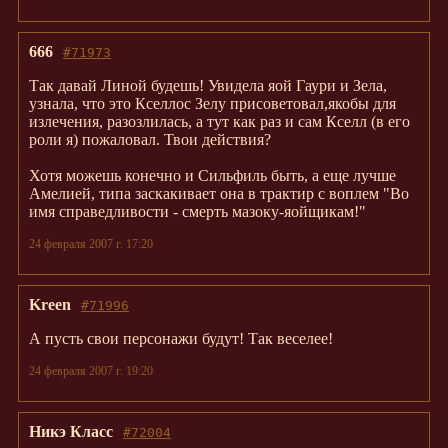
666
#71973
Так давай Линой будешь! Увидела яой Гаури и Зела,
узнала, что это Кселлос Зелу присоветовал,якобы для
излечения, разозлилась, а тут как раз и сам Кселл (в его
роли я) пожаловал. Твои действия?
Хотя можешь конечно и Сильфиль быть, а еще лучше
Амелией, типа заскакивает она в трактир с воплем "Во
имя справедливости - смерть мазоку-яойщикам!"
24 февраля 2007 г. 17:20
Kreen
#71996
А пусть свои персонажи будут! Так веселее!
24 февраля 2007 г. 19:20
Никэ Класс
#72004