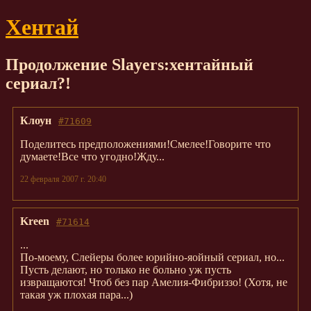
Хентай
Продолжение Slayers:хентайный
сериал?!
Клоун
#71609
Поделитесь предположениями!Смелее!Говорите что
думаете!Все что угодно!Жду...
22 февраля 2007 г. 20:40
Kreen
#71614
...
По-моему, Слейеры более юрийно-яойный сериал, но...
Пусть делают, но только не больно уж пусть
извращаются! Чтоб без пар Амелия-Фибриззо! (Хотя, не
такая уж плохая пара...)