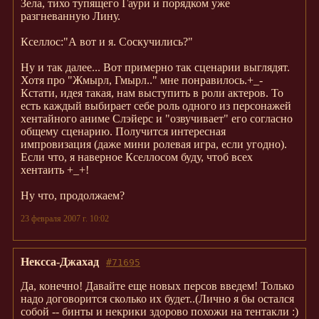
Зела, тихо тупящего Гаури и порядком уже
разгневанную Лину.
Кселлос:"А вот и я. Соскучились?"
Ну и так далее... Вот примерно так сценарии выглядят.
Хотя про "Жмырл, Гмырл.." мне понравилось.+_-
Кстати, идея такая, нам выступить в роли актеров. То
есть каждый выбирает себе роль одного из персонажей
хентайного аниме Слэйерс и "озвучивает" его согласно
общему сценарию. Получится интересная
импровизация (даже мини ролевая игра, если угодно).
Если что, я наверное Кселлосом буду, чтоб всех
хентаить +_+!
Ну что, продолжаем?
23 февраля 2007 г. 10:02
Нексса-Джахад
#71695
Да, конечно! Давайте еще новых персов введем! Только
надо договорится сколько их будет..(Лично я бы остался
собой -- бинты и некрики здорово похожи на тентакли :)