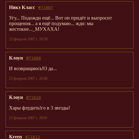
Никэ Класс
#71807
Угу... Подожди ещё... Вот он придёт и выпросит
прощения... а я ещё подумаю... жди: мы
жестокие..._МУХАХА!
23 февраля 2007 г. 19:59
Клоун
#71808
И возвращаюсь!О да...
23 февраля 2007 г. 20:00
Клоун
#71810
Хары флудить!го в 3 звезды!
23 февраля 2007 г. 20:01
Kreen
#71812