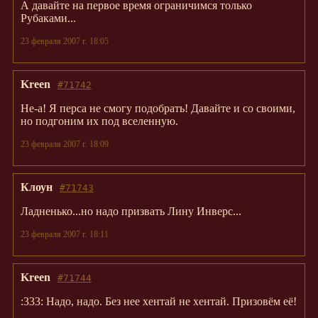
А давайте на первое время ограничимся только
Рубаками...
23 февраля 2007 г. 18:05
Kreen
#71742
Не-а! Я перса не смогу подобрать! Давайте и со своими,
но подгоним их под вселенную.
23 февраля 2007 г. 18:09
Клоун
#71743
Ладненько...но надо призвать Лину Инверс...
23 февраля 2007 г. 18:11
Kreen
#71744
:333: Надо, надо. Без нее хентай не хентай. Призовём её!