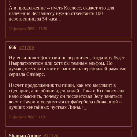
).
А в продолжение -- пусть Кселосс, скажет что для
излечения Зелгадиссу нужно отхентаить 100
девственниц за 54 часа...
23 февраля 2007 г. 11:28
666
#71700
Ну, если полет фантазии не ограничен, тогда мну будет
Нъярлатхотепом или хотя бы темным эльфом. Но
думаю, все-таки стоит ограничить персонажей рамками
сериала Слэйерс.
Насчет продолжения: ты пиши, как это выглядит в
сценарии, а не общие идеи кидай. Так-то Кселлосу еще
надо обьяснить, почему он посоветовал Зелу заняться
яоем с Гаури и увернуться от файербола обиженной в
лучших хентайных чуствах Лины.+_+
23 февраля 2007 г. 11:51
Shaman Anime
#71720