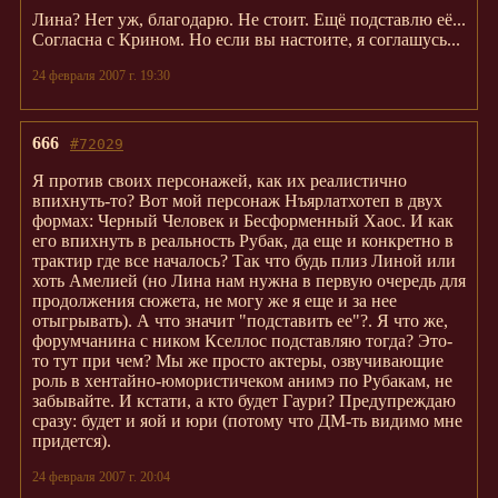
Лина? Нет уж, благодарю. Не стоит. Ещё подставлю её...
Согласна с Крином. Но если вы настоите, я соглашусь...
24 февраля 2007 г. 19:30
666
#72029
Я против своих персонажей, как их реалистично
впихнуть-то? Вот мой персонаж Нъярлатхотеп в двух
формах: Черный Человек и Бесформенный Хаос. И как
его впихнуть в реальность Рубак, да еще и конкретно в
трактир где все началось? Так что будь плиз Линой или
хоть Амелией (но Лина нам нужна в первую очередь для
продолжения сюжета, не могу же я еще и за нее
отыгрывать). А что значит "подставить ее"?. Я что же,
форумчанина с ником Кселлос подставляю тогда? Это-
то тут при чем? Мы же просто актеры, озвучивающие
роль в хентайно-юмористичеком анимэ по Рубакам, не
забывайте. И кстати, а кто будет Гаури? Предупреждаю
сразу: будет и яой и юри (потому что ДМ-ть видимо мне
придется).
24 февраля 2007 г. 20:04