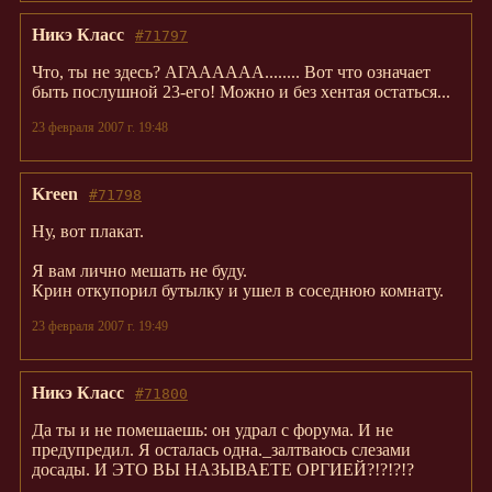
Никэ Класс
#71797
Что, ты не здесь? АГАААААА........ Вот что означает
быть послушной 23-его! Можно и без хентая остаться...
23 февраля 2007 г. 19:48
Kreen
#71798
Ну, вот плакат.
Я вам лично мешать не буду.
Крин откупорил бутылку и ушел в соседнюю комнату.
23 февраля 2007 г. 19:49
Никэ Класс
#71800
Да ты и не помешаешь: он удрал с форума. И не
предупредил. Я осталась одна._залтваюсь слезами
досады. И ЭТО ВЫ НАЗЫВАЕТЕ ОРГИЕЙ?!?!?!?