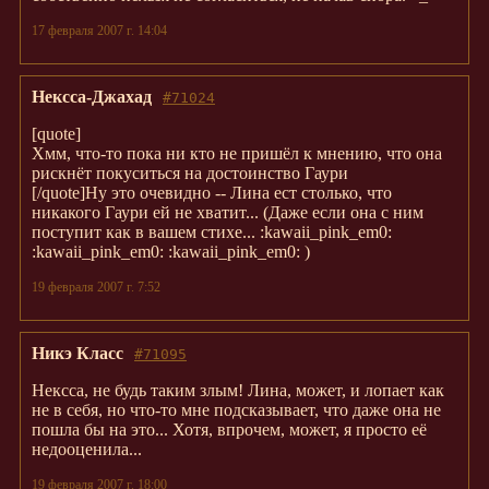
17 февраля 2007 г. 14:04
Нексса-Джахад
#71024
[quote]
Хмм, что-то пока ни кто не пришёл к мнению, что она
рискнёт покуситься на достоинство Гаури
[/quote]Ну это очевидно -- Лина ест столько, что
никакого Гаури ей не хватит... (
Даже если она с ним
поступит как в вашем стихе...
:kawaii_pink_em0:
:kawaii_pink_em0: :kawaii_pink_em0: )
19 февраля 2007 г. 7:52
Никэ Класс
#71095
Нексса, не будь таким злым! Лина, может, и лопает как
не в себя, но что-то мне подсказывает, что даже она не
пошла бы на это... Хотя, впрочем, может, я просто её
недооценила...
19 февраля 2007 г. 18:00