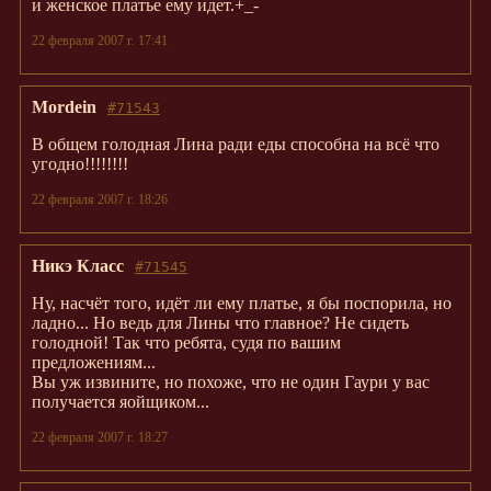
и женское платье ему идет.+_-
22 февраля 2007 г. 17:41
Mordein
#71543
В общем голодная Лина ради еды способна на всё что
угодно!!!!!!!!
22 февраля 2007 г. 18:26
Никэ Класс
#71545
Ну, насчёт того, идёт ли ему платье, я бы поспорила, но
ладно... Но ведь для Лины что главное? Не сидеть
голодной! Так что ребята, судя по вашим
предложениям...
Вы уж извините, но похоже, что не один Гаури у вас
получается яойщиком...
22 февраля 2007 г. 18:27