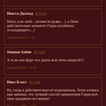
Нексса-Джахад
#71160
Никэ, я не злой... (
всмысле редко...
), а Лине
действительно нехватит Гаури (
особенно
оголодавшего...
)
20 февраля 2007 г. 7:27
Shaman Anime
#71180
А если она будет его доить всю ночь напролёт?
20 февраля 2007 г. 11:09
Никэ Класс
#71188
Ну, тогда я действительно её недооценила. Хотя остаюсь
при мнении, что лучший способ применения Гаури-всё-
таки продавать его копии!