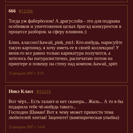
666
#72106
Тогда уж файерболом! А драгуслэйв - это для подрыва
особняков и уничтожения целых бригад конкурентов в
процессе разборок за сферу влияния.:)
Блин, классно!:kawaii_pink_em1: Кто-нибудь, нарисуйте
такую картинку, я хочу иметь ее в своей коллекции! У
меня-то все равно только карикатура получится, а
хотелось бы натуралистично, распечатаю потом на
принтере и повешу на стену над компом.:kawaii_spirt:
25 февраля 2007 г. 9:18
Никэ Класс
#72215
Вот чёрт... Есть талант-и нет сканера... Жаль... А то я бы
подарила тебе чё-нибудь такого...
Господин Шаман! Вот к чему может привести тема
любителей хентая! Зацените! (вампирическая улыбка)
25 февраля 2007 г. 14:41