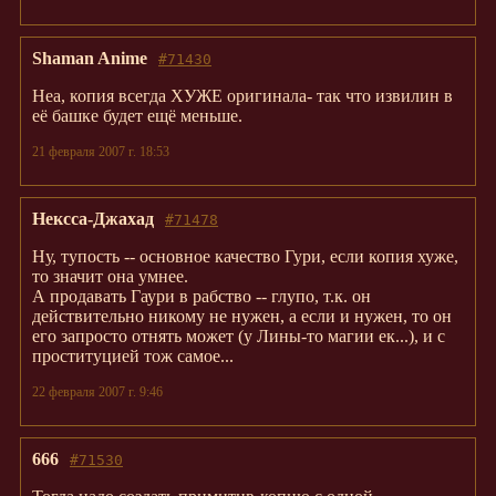
Shaman Anime
#71430
Неа, копия всегда ХУЖЕ оригинала- так что извилин в
её башке будет ещё меньше.
21 февраля 2007 г. 18:53
Нексса-Джахад
#71478
Ну, тупость -- основное качество Гури, если копия хуже,
то значит она умнее.
А продавать Гаури в рабство -- глупо, т.к. он
действительно никому не нужен, а если и нужен, то он
его запросто отнять может (у Лины-то магии ек...), и с
проституцией тож самое...
22 февраля 2007 г. 9:46
666
#71530