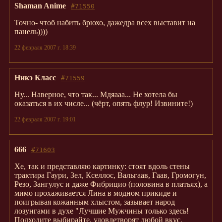
Shaman Anime
#71550
Точно- чтоб набить брюхо, дажедра всех выставит на
панель))))
22 февраля 2007 г. 18:39
Никэ Класс
#71559
Ну... Наверное, что так... Мдяааа... Не хотела бы
оказаться в их числе... (чёрт, опять флур! Извините!)
22 февраля 2007 г. 19:01
666
#71603
Хе, так и представляю картинку: стоят вдоль стены
трактира Гаури, Зел, Кселлос, Вальгаав, Гаав, Громогун,
Резо, Зангулус и даже Фибрицио (половина в платьях), а
мимо прохаживается Лина в модном прикиде и
поигрывая кожанным хлыстом, зазывает народ
лозунгами в духе "Лучшие Мужчины только здесь!
Подходите выбирайте, удовлетворят любой вкус.