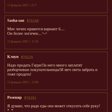
13 февраля 2007 г. 8:17
Sasha-san
#70188
Мне лично нравится вариант 6....
Он более логичен... ^-^
13 февраля 2007 г. 11:36
Клоун
#70220
Надо продать Гаури!За него много заплатят
разборчивые покупательницы!И меч света забрать и
тоже продать!
13 февраля 2007 г. 15:00
Розевир
#70281
Я думаю, что ради еды она может откусить себе руку!
*_*