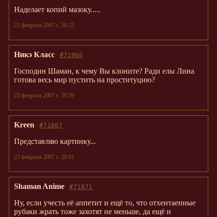
Наделает копий мазоку.....
23 февраля 2007 г. 20:22
Никэ Класс
#71866
Господин Шаман, к чему Вы клоните? Ради елы Лина
готова весь мир пустить на проституцию?
23 февраля 2007 г. 20:39
Kreen
#71867
Представляю картинку...
23 февраля 2007 г. 20:41
Shaman Anime
#71871
Ну, если учесть её аппетит и ещё то, что отхентаенные
рубаки жрать тоже захотят не меньше, да ещё и