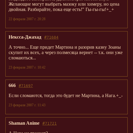
Желающие могут выбрать мазоку или химеру, но цена
двойная. Разбирайте, пока еще есть!" Гы-гы-гы!+_+
22 февраля 2007 г. 20:28
Нексса-Джахад
#71684
А точно... Еще придет Мартина и разорив казну Зоаны
скупит их всех, а через полмесяца вернет -- т.к. они уже
сломаються...
23 февраля 2007 г. 10:42
666
#71697
Если сломаются, тогда это будет не Мартина, а Нага.+_-
23 февраля 2007 г. 11:43
Shaman Anime
#71721