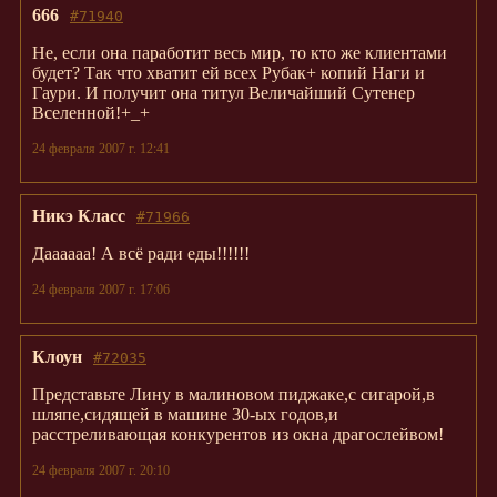
666
#71940
Не, если она паработит весь мир, то кто же клиентами
будет? Так что хватит ей всех Рубак+ копий Наги и
Гаури. И получит она титул Величайший Сутенер
Вселенной!+_+
24 февраля 2007 г. 12:41
Никэ Класс
#71966
Даааааа! А всё ради еды!!!!!!
24 февраля 2007 г. 17:06
Клоун
#72035
Представьте Лину в малиновом пиджаке,с сигарой,в
шляпе,сидящей в машине 30-ых годов,и
расстреливающая конкурентов из окна драгослейвом!
24 февраля 2007 г. 20:10