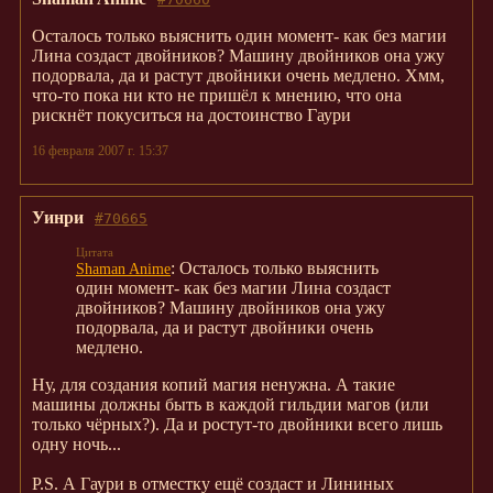
Осталось только выяснить один момент- как без магии
Лина создаст двойников? Машину двойников она ужу
подорвала, да и растут двойники очень медлено. Хмм,
что-то пока ни кто не пришёл к мнению, что она
рискнёт покуситься на достоинство Гаури
16 февраля 2007 г. 15:37
Уинри
#70665
: Осталось только выяснить
Shaman Anime
один момент- как без магии Лина создаст
двойников? Машину двойников она ужу
подорвала, да и растут двойники очень
медлено.
Ну, для создания копий магия ненужна. А такие
машины должны быть в каждой гильдии магов (или
только чёрных?). Да и ростут-то двойники всего лишь
одну ночь...
P.S. А Гаури в отместку ещё создаст и Лининых