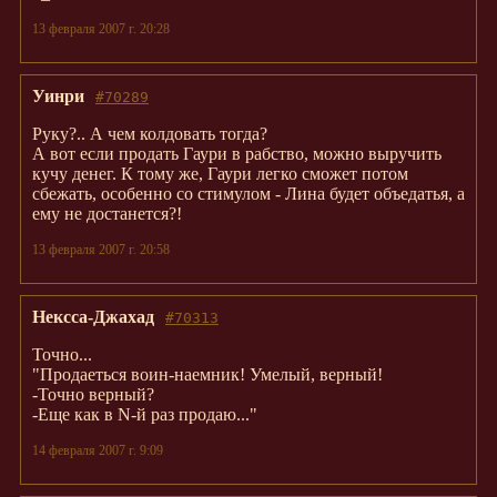
13 февраля 2007 г. 20:28
Уинри
#70289
Руку?.. А чем колдовать тогда?
А вот если продать Гаури в рабство, можно выручить
кучу денег. К тому же, Гаури легко сможет потом
сбежать, особенно со стимулом - Лина будет объедатья, а
ему не достанется?!
13 февраля 2007 г. 20:58
Нексса-Джахад
#70313
Точно...
"Продаеться воин-наемник! Умелый, верный!
-Точно верный?
-Еще как в N-й раз продаю..."
14 февраля 2007 г. 9:09