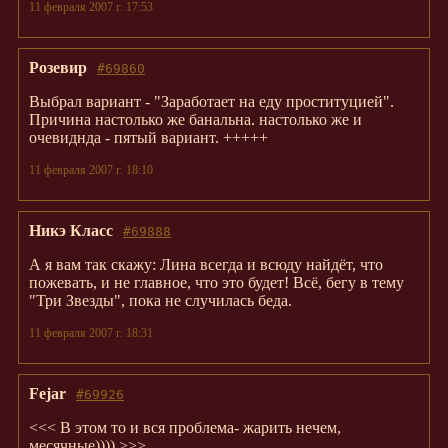
11 февраля 2007 г. 17:53
Розевир
#69860
Выбрал вариант - "Заработает на еду проституцией".
Причина настолько же банальна. настолько же и
очевиднда - пятый вариант. +++++
11 февраля 2007 г. 18:10
Никэ Класс
#69888
А я вам так скажу: Лина всегда и всюду найдёт, что
пожевать, и не главное, что это будет! Всё, бегу в тему
"Три Звезды", пока не случилась беда.
11 февраля 2007 г. 18:31
Fejar
#69926
<<< В этом то и вся проблема- жарить нечем,
месячные)))) >>>