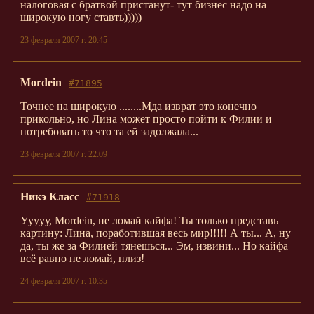
налоговая с братвой пристанут- тут бизнес надо на
широкую ногу ставть)))))
23 февраля 2007 г. 20:45
Mordein
#71895
Точнее на широкую ........Мда изврат это конечно
прикольно, но Лина может просто пойти к Филии и
потребовать то что та ей задолжала...
23 февраля 2007 г. 22:09
Никэ Класс
#71918
Ууууу, Mordein, не ломай кайфа! Ты только представь
картину: Лина, поработившая весь мир!!!!! А ты... А, ну
да, ты же за Филией тянешься... Эм, извини... Но кайфа
всё равно не ломай, плиз!
24 февраля 2007 г. 10:35