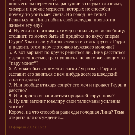
лишь его эксперементы- растущие в сосудах слизняки,
химеры и прочие мерзости, которых не способен
почему-то убить меч света. Но голод- не тётка!
Решиться ли Лина набить свой желудок, проглотив
живьём эту еду?
4. Ну если от слизняков-химер гениальную волшебницу
стошнит, то может быть ей придётся по вкусу сперма
Гаури? Хватит ли у Лины смелости снять трусы с Гаури
и надоить ртом пару глоточков мужского молочка?
5. А вот вариант по-круче: решиться ли Лина расстаться
с девственностью, трахнувшись с первым желающим за
"пару монет"?
6. А может быть применит ласки / угрозы к Гаури и
заставит его заняться с кем нибудь яоем за шведский
стол на двоих?
7. Или вообще втихаря сопрёт его меч и продаст Гаури в
рабство?
8. Или просто ограничиться продажей горун нова?
9. Ну или загонит ювелиру свои талисманы усиления
магии?
Короче, на что способна ради еды голодная Лина? Тема
открыта для обсуждения....
11 февраля 2007 г. 16:53