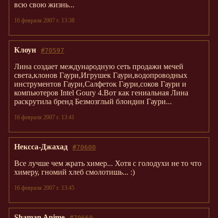
всю свою жизнь...
16 февраля 2007 г. 13:38
Клоун
#70597
Лина создает международную сеть продажи мечей
света,клонов Гаури,Игрушек Гаури,водопроводных
инструментов Гаури,Салфеток Гаури,соков Гаури и
компьютеров Intel Goury 4.Вот как гениальная Лина
раскрутила бренд Безмозглый блондин Гаури...
16 февраля 2007 г. 13:41
Нексса-Джахад
#70600
Все лучше чем жрать химер... Хотя с голодухи не то что
химеру, гномий хлеб смолотишь... :)
16 февраля 2007 г. 13:45
Shaman Anime
#70660