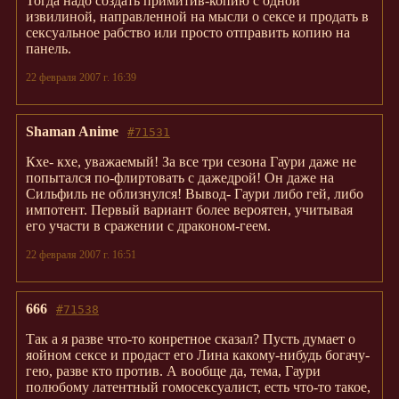
Тогда надо создать примитив-копию с одной
извилиной, направленной на мысли о сексе и продать в
сексуальное рабство или просто отправить копию на
панель.
22 февраля 2007 г. 16:39
Shaman Anime
#71531
Кхе- кхе, уважаемый! За все три сезона Гаури даже не
попытался по-флиртовать с дажедрой! Он даже на
Сильфиль не облизнулся! Вывод- Гаури либо гей, либо
импотент. Первый вариант более вероятен, учитывая
его участи в сражении с драконом-геем.
22 февраля 2007 г. 16:51
666
#71538
Так а я разве что-то конретное сказал? Пусть думает о
яойном сексе и продаст его Лина какому-нибудь богачу-
гею, разве кто против. А вообще да, тема, Гаури
полюбому латентный гомосексуалист, есть что-то такое,