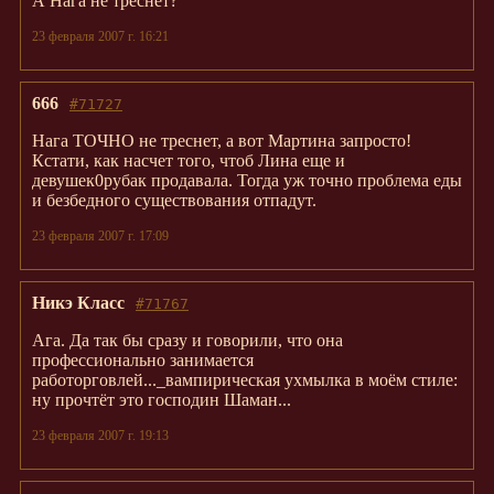
А Нага не треснет?
23 февраля 2007 г. 16:21
666
#71727
Нага ТОЧНО не треснет, а вот Мартина запросто!
Кстати, как насчет того, чтоб Лина еще и
девушек0рубак продавала. Тогда уж точно проблема еды
и безбедного существования отпадут.
23 февраля 2007 г. 17:09
Никэ Класс
#71767
Ага. Да так бы сразу и говорили, что она
профессионально занимается
работорговлей..._вампирическая ухмылка в моём стиле:
ну прочтёт это господин Шаман...
23 февраля 2007 г. 19:13