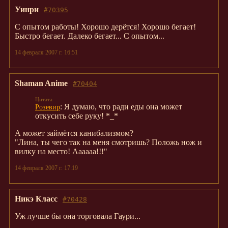
Уинри
#70395
С опытом работы! Хорошо дерётся! Хорошо бегает!
Быстро бегает. Далеко бегает... С опытом...
14 февраля 2007 г. 16:51
Shaman Anime
#70404
: Я думаю, что ради еды она может
Розевир
откусить себе руку! *_*
А может займётся канибализмом?
"Лина, ты чего так на меня смотришь? Положь нож и
вилку на место! Аааааа!!!"
14 февраля 2007 г. 17:19
Никэ Класс
#70428
Уж лучше бы она торговала Гаури...