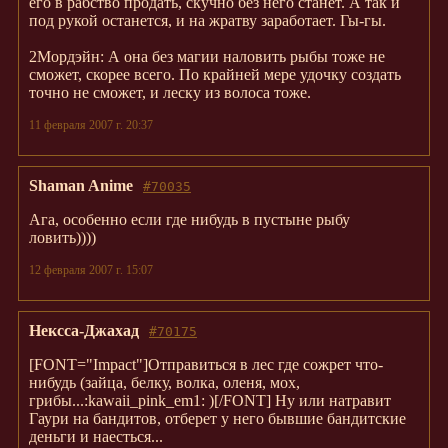
его в рабство продать, скучно без него станет. А так и
под рукой останется, и на жратву заработает. Гы-гы.
2Мордэйн: А она без магии наловить рыбы тоже не
сможет, скорее всего. По крайней мере удочку создать
точно не сможет, и леску из волоса тоже.
11 февраля 2007 г. 20:37
Shaman Anime
#70035
Ага, особенно если где нибудь в пустыне рыбу
ловить))))
12 февраля 2007 г. 15:07
Нексса-Джахад
#70175
[FONT="Impact"]Отправиться в лес где сожрет что-
нибудь (
зайца, белку, волка, оленя, мох,
грибы...:kawaii_pink_em1:
)[/FONT] Ну или натравит
Гаури на бандитов, отберет у него бывшие бандитские
деньги и наесться...