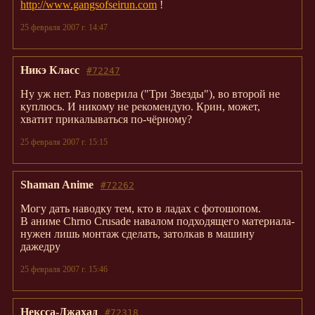
http://www.gangsofseirun.com
!
25 февраля 2007 г. 14:47
Никэ Класс
#72247
Ну уж нет. Раз поверила ("Три Звезды"), во второй не
куплюсь. И никому не рекомендую. Крин, может,
хватит прикалываться по-чёрному?
25 февраля 2007 г. 15:15
Shaman Anime
#72262
Могу дать наводку тем, кто в ладах с фотошопом.
В аниме Chrno Crusade навалом подходящего материала-
нужен лишь монтаж сделать, затолкав в машину
дажедру
25 февраля 2007 г. 15:46
Нексса-Джахад
#72318