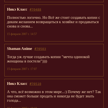
Никэ Класс
#70488
Полностью логично. Но Всё же стоит создавать копии с
диким желанием возвращаться к хозяйке и продаваться
снова и снова...
15 февраля 2007 г. 14:57
Shaman Anime
#70503
Тогда уж лучше создавать копии "мечта одинокой
женщины в постели"))))
15 февраля 2007 г. 17:07
Никэ Класс
#70510
А что, всё возможно в этом мире...:) Почему же нет? Так
она сможет больше продать и никогда не будет знать
голода...