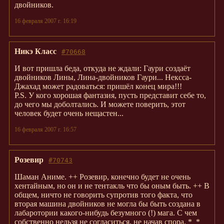
двойников.
16 февраля 2007 г. 16:19
Никэ Класс
#70668
И вот пришла беда, откуда не ждали: Гаури создаёт
двойников Лины, Лина-двойников Гаури... Нексса-
Джахад может радоваться: пришёл конец мира!!!
P.S. У кого хорошая фантазия, пусть представит себе то,
до чего мы доболтались. И можете поверить, этот
человек будет очень нещастен...
16 февраля 2007 г. 16:57
Розевир
#70743
Шаман Аниме. ++ Розевир, конечно будет не очень
хентайным, но он и не тентакль что бы оным быть. ++ В
общем, ничто не говорить супротив того факта, что
вторая машина двойников не могла бы быть создана в
лабаротории какого-нибудь безумного (!) мага. С чем
собственно нельзя не согласиться, не начав спора. *_*