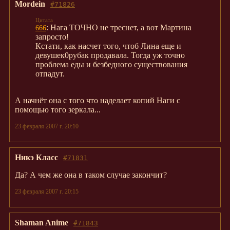
Mordein
#71826
: Нага ТОЧНО не треснет, а вот Мартина
666
запросто!
Кстати, как насчет того, чтоб Лина еще и
девушек0рубак продавала. Тогда уж точно
проблема еды и безбедного существования
отпадут.
А начнёт она с того что наделает копий Наги с
помощью того зеркала...
23 февраля 2007 г. 20:10
Никэ Класс
#71831
Да? А чем же она в таком случае закончит?
23 февраля 2007 г. 20:15
Shaman Anime
#71843