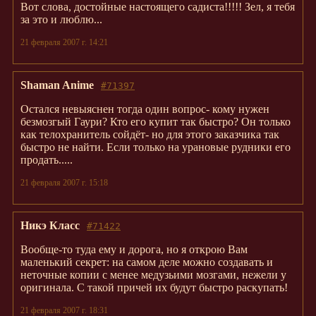
Вот слова, достойные настоящего садиста!!!!! Зел, я тебя
за это и люблю...
21 февраля 2007 г. 14:21
Shaman Anime
#71397
Остался невыяснен тогда один вопрос- кому нужен
безмозгый Гаури? Кто его купит так быстро? Он только
как телохранитель сойдёт- но для этого заказчика так
быстро не найти. Если только на урановые рудники его
продать.....
21 февраля 2007 г. 15:18
Никэ Класс
#71422
Вообще-то туда ему и дорога, но я открою Вам
маленький секрет: на самом деле можно создавать и
неточные копии с менее медузьими мозгами, нежели у
оригинала. С такой причей их будут быстро раскупать!
21 февраля 2007 г. 18:31