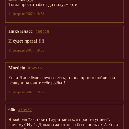
Тогда просто забьет до полусмерти.
11 февраля 2007 г. 18:58
Никэ Класс
#69929
И будет права!!!!!!
11 февраля 2007 г. 19:05
Mordein
#69945
Если Лине будет нечего есть, то она просто пойдет на
речку и наловит себе рыбы!!!
11 февраля 2007 г. 19:25
666
#69967
Я выбрал "Заставит Гаури заняться проституцией".
Почему? Ну 1. Должна же от него быть польза? 2. Если