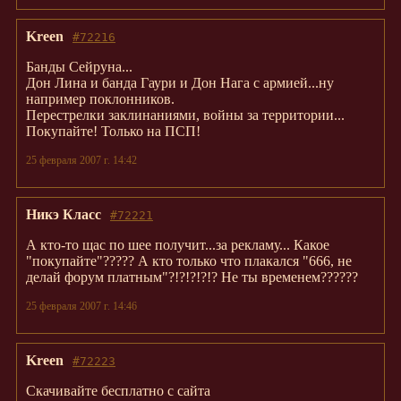
Kreen
#72216
Банды Сейруна...
Дон Лина и банда Гаури и Дон Нага с армией...ну
например поклонников.
Перестрелки заклинаниями, войны за территории...
Покупайте! Только на ПСП!
25 февраля 2007 г. 14:42
Никэ Класс
#72221
А кто-то щас по шее получит...за рекламу... Какое
"покупайте"????? А кто только что плакался "666, не
делай форум платным"?!?!?!?!? Не ты временем??????
25 февраля 2007 г. 14:46
Kreen
#72223
Скачивайте бесплатно с сайта