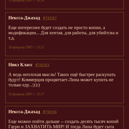
15 февраля 2007 г. 18:18
Нексса-Джахад
#70587
Еще интереснее будет создать не просто копии, а
модификации... Для хентая, для работы, для убийтсва и
т.д.
16 февраля 2007 г. 13:21
Никэ Класс
#70593
А ведь неплохая мысль! Таких ещё быстрее раскупать
будут! Коммерция процветает-Лина может купить не
только еду...:):):)
16 февраля 2007 г. 13:37
Нексса-Джахад
#70594
Еще можно пойти дальше -- создать десять тысяч копий
Гаури и ЗАХВАТИТЬ МИР! И тогда Лина будет сыта