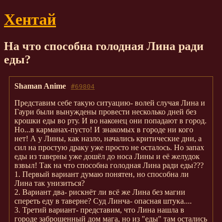
Хентай
На что способна голодная Лина ради
еды?
Shaman Anime
#69804
Представим себе такую ситуацию- волей случая Лина и
Гаури были вынуждены провести несколько дней без
крошки еды во рту. И во наконец они попадают в город.
Но...в карманах-пусто! И знакомых в городе ни кого
нет! А у Лины, как назло, начались критические дни, а
сил на простую драку уже просто не осталось. Но запах
еды из таверны уже дошёл до носа Лины и её желудок
взвыл! Так на что способна голодная Лина ради еды???
1. Первый вариант думаю понятен, но способна ли
Лина так унизиться?
2. Вариант два- рискнёт ли всё же Лина без магии
спереть еду в таверне? Суд Линча- опасная штука....
3. Третий вариант- представим, что Лина нашла в
городе заброшенный дом мага, но из "еды" там остались