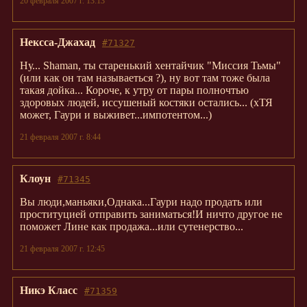
20 февраля 2007 г. 13:13
Нексса-Джахад
#71327
Ну... Shaman, ты старенький хентайчик "Миссия Тьмы"
(
или как он там называеться ?),
ну вот там тоже была
такая дойка... Короче, к утру от пары полночтью
здоровых людей, иссушеный костяки остались... (
хТЯ
может, Гаури и выживет...импотентом
...)
21 февраля 2007 г. 8:44
Клоун
#71345
Вы люди,маньяки,Однака...Гаури надо продать или
проституцией отправить заниматься!И ничто другое не
поможет Лине как продажа...или сутенерство...
21 февраля 2007 г. 12:45
Никэ Класс
#71359