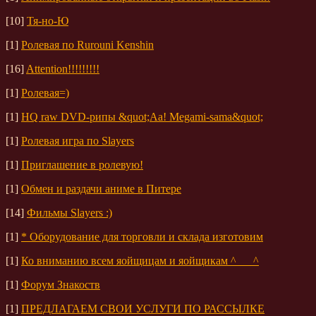
[10]
Тя-но-Ю
[1]
Ролевая по Rurouni Kenshin
[16]
Attention!!!!!!!!!
[1]
Ролевая=)
[1]
HQ raw DVD-рипы &quot;Aa! Megami-sama&quot;
[1]
Ролевая игра по Slayers
[1]
Приглашение в ролевую!
[1]
Обмен и раздачи аниме в Питере
[14]
Фильмы Slayers :)
[1]
* Оборудование для торговли и склада изготовим
[1]
Ко вниманию всем яойщицам и яойщикам ^___^
[1]
Форум Знакоств
[1]
ПРЕДЛАГАЕМ СВОИ УСЛУГИ ПО РАССЫЛКЕ