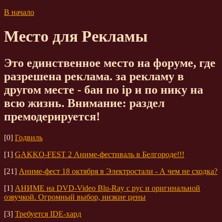
В начало
Mестo для Peклaмы
Это единственное место на форуме, где
разрешена pеклaма. за рeкламу в
другом месте - бан по ip и по нику на
всю жизнь. Внимание: pаздел
премодерируется!
[0]
Годвиль
[1]
GAKKO-FEST 2 Аниме-фестиваль в Белгороде!!!
[21]
Аниме-фест 18 октября в Электростали - А чем не сходка?
[1]
АНИМЕ на DVD-Video Blu-Ray с рус и оригинальной
озвучкой. Огромный выбор, низкие цены
[3]
Требуется IDE-хард