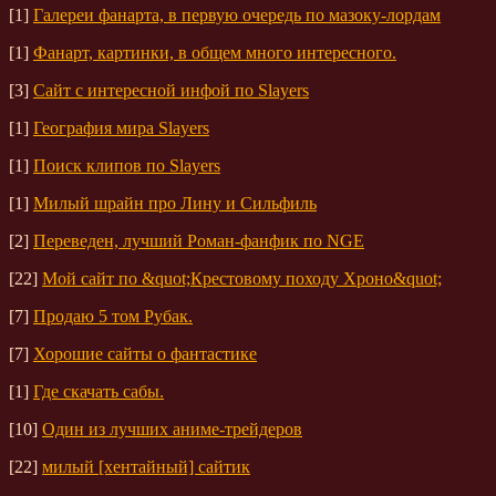
[1]
Галереи фанарта, в первую очередь по мазоку-лордам
[1]
Фанарт, картинки, в общем много интересного.
[3]
Сайт с интересной инфой по Slayers
[1]
География мира Slayers
[1]
Поиск клипов по Slayers
[1]
Милый шрайн про Лину и Сильфиль
[2]
Переведен, лучший Роман-фанфик по NGE
[22]
Мой сайт по &quot;Крестовому походу Хроно&quot;
[7]
Продаю 5 том Рубак.
[7]
Хорошие сайты о фантастике
[1]
Где скачать сабы.
[10]
Один из лучших аниме-трейдеров
[22]
милый [хентайный] сайтик