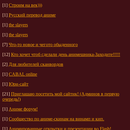
[1]
Строим на век)))
[1]
Русский перевод аниме
[1]
the slayers
[1]
the slayers
[7]
Что-то новое и чегото обыденного
[12]
Кто хочет чтоб сделали день анимешника-Заходите!!!!!
[2]
Для любителей сканвордов
[1]
CABAL online
[1]
Юри-сайт
[21]
Приглашаю посетить мой сайтик! (Админов в первую
очередь!)
[1]
Аниме форум!
[1]
Сообщество по аниме-скинам на винамп и кип.
[1]
Анимированные открытки и презентации во Flash!