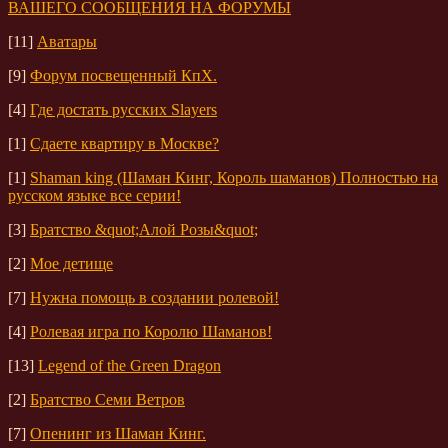
ВАШЕГО СООБЩЕНИЯ НА ФОРУМЫ
[11]
Аватары
[9]
Форум посвещенный КпХ.
[4]
Где достать русских Slayers
[1]
Сдаете квартиру в Москве?
[1]
Shaman king (Шаман Кинг, Король шаманов) Полностью на
русском языке все серии!
[3]
Братство &quot;Алой Розы&quot;
[2]
Мое детище
[7]
Нужна помощь в создании ролевой!
[4]
Ролевая игра по Королю Шаманов!
[13]
Legend of the Green Dragon
[2]
Братство Семи Ветров
[7]
Опенинг из Шаман Кинг.