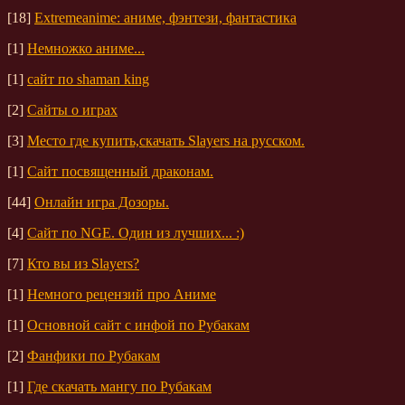
[18]
Extremeanime: аниме, фэнтези, фантастика
[1]
Немножко аниме...
[1]
сайт по shaman king
[2]
Сайты о играх
[3]
Место где купить,скачать Slayers на русском.
[1]
Сайт посвященный драконам.
[44]
Онлайн игра Дозоры.
[4]
Сайт по NGE. Один из лучших... :)
[7]
Кто вы из Slayers?
[1]
Немного рецензий про Аниме
[1]
Основной сайт с инфой по Рубакам
[2]
Фанфики по Рубакам
[1]
Где скачать мангу по Рубакам